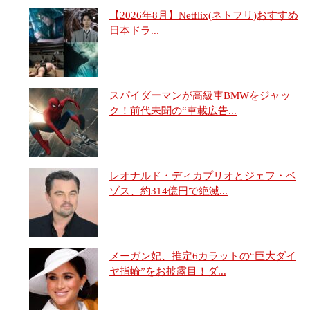
【2026年8月】Netflix(ネトフリ)おすすめ
日本ドラ...
スパイダーマンが高級車BMWをジャッ
ク！前代未聞の“車載広告...
レオナルド・ディカプリオとジェフ・ベ
ゾス、約314億円で絶滅...
メーガン妃、推定6カラットの“巨大ダイ
ヤ指輪”をお披露目！ダ...