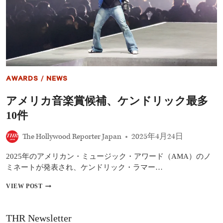
ー、
新
作
ア
ル
バ
ム
を
サ
AWARDS
/
NEWS
プ
ラ
アメリカ音楽賞候補、ケンドリック最多
イ
ズ
10件
配
信！“伝
The Hollywood Reporter Japan
2025年4月24日
説
の
コ
2025年のアメリカン・ミュージック・アワード（AMA）のノ
ー
ミネートが発表され、ケンドリック・ラマー…
チ
ェ
ア
VIEW POST
ラ”を
メ
丸
リ
ご
カ
THR Newsletter
と
音