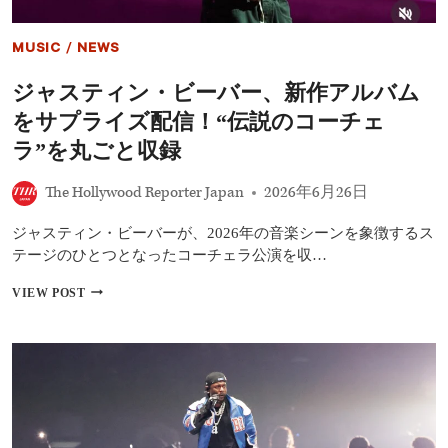
MUSIC
/
NEWS
ジャスティン・ビーバー、新作アルバム
をサプライズ配信！“伝説のコーチェ
ラ”を丸ごと収録
The Hollywood Reporter Japan
2026年6月26日
ジャスティン・ビーバーが、2026年の音楽シーンを象徴するス
テージのひとつとなったコーチェラ公演を収…
ジ
VIEW POST
ャ
ス
テ
ィ
ン・
ビ
ー
バ