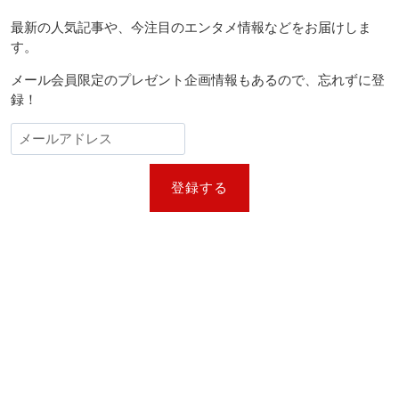
収
楽
録
最新の人気記事や、今注目のエンタメ情報などをお届けしま
賞
候
す。
補、
ケ
メール会員限定のプレゼント企画情報もあるので、忘れずに登
ン
録！
ド
リ
ッ
ク
最
登録する
多
10
件