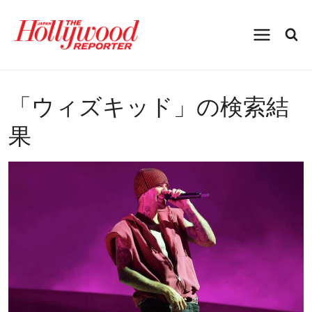
内
容
を
ス
キ
ッ
プ
「
ウィズキッド
」の検索結
果