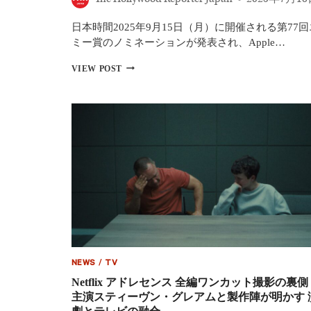
門
作
日本時間2025年9月15日（月）に開催される第77回
品
ミー賞のノミネーションが発表され、Apple…
賞
第
VIEW POST
77
回
エ
ミ
ー
賞
（2025）
ノ
ミ
ネ
ー
ト
一
覧：
APPLE
NEWS
/
TV
TV+
『セ
Netflix アドレセンス 全編ワンカット撮影の裏
ヴ
主演スティーヴン・グレアムと製作陣が明かす 
ェ