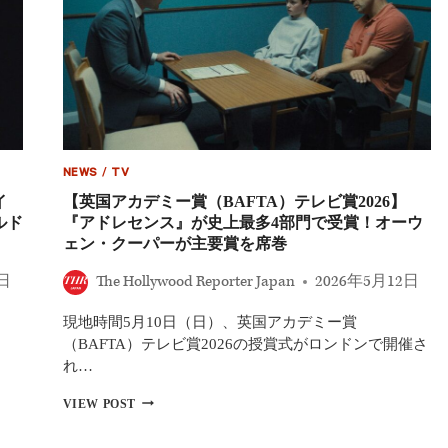
NEWS
/
TV
イ
【英国アカデミー賞（BAFTA）テレビ賞2026】
ルド
『アドレセンス』が史上最多4部門で受賞！オーウ
ェン・クーパーが主要賞を席巻
5日
The Hollywood Reporter Japan
2026年5月12日
現地時間5月10日（日）、英国アカデミー賞
（BAFTA）テレビ賞2026の授賞式がロンドンで開催さ
れ…
【英
VIEW POST
国
ア