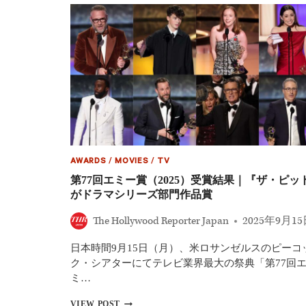
ズ
初
期
を
描
く
ド
ラ
マ
『ハ
ン
ブ
ル
ク・
AWARDS
/
MOVIES
/
TV
デ
第77回エミー賞（2025）受賞結果｜『ザ・ピッ
イ
がドラマシリーズ部門作品賞
ズ』
追
The Hollywood Reporter Japan
2025年9月1
加
キ
ャ
日本時間9月15日（月）、米ロサンゼルスのピーコ
ス
ク・シアターにてテレビ業界最大の祭典「第77回
ト
ミ…
発
表
第
VIEW POST