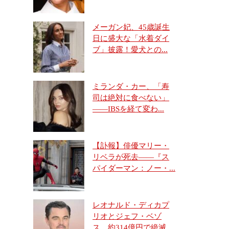
メーガン妃、45歳誕生
日に盛大な「水着ダイ
ブ」披露！愛犬との...
ミランダ・カー、「寿
司は絶対に食べない」
――IBSを経て変わ...
【訃報】俳優マリー・
リベラが死去――『ス
パイダーマン：ノー・...
レオナルド・ディカプ
リオとジェフ・ベゾ
ス、約314億円で絶滅...