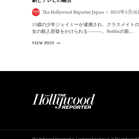
劇とテレビの融合
ラ
ン
The Hollywood Reporter Japan
2025年3月2
ス』
が
13歳の少年ジェイミーが逮捕され、クラスメイト
最
多
女の殺人容疑をかけられる―――。Netflixの新…
27
部
NETFLIX
VIEW POST
門
ア
で
ド
独
レ
走！
セ
『THE
ン
PENGUIN
ス
－
全
ザ・
編
ペ
ワ
ン
ン
ギ
カ
ン
ッ
－』
ト
ほ
撮
か
影
話
の
題
裏
The Hollywood Reporter® is a registered trademark of The Hollywood 