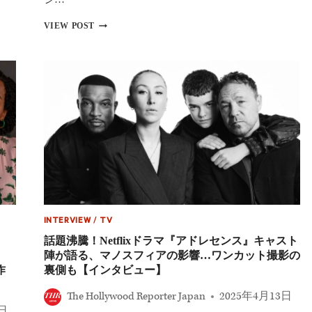
で
受
史
VIEW POST
賞！
上
オ
最
ー
年
ウ
少
ェ
エ
ン・
ミ
ク
ー
ー
賞
パ
候
ー
補！
が
オ
主
ー
要
ウ
賞
ェ
を
ン・
席
INTERVIEW
/
TV
ク
巻
ー
話題沸騰！Netflixドラマ『アドレセンス』キャスト
パ
陣が語る、マノスフィアの影響…ワンカット撮影の
ー
作
裏側も【インタビュー】
『ア
ド
The Hollywood Reporter Japan
2025年4月13日
レ
6日
セ