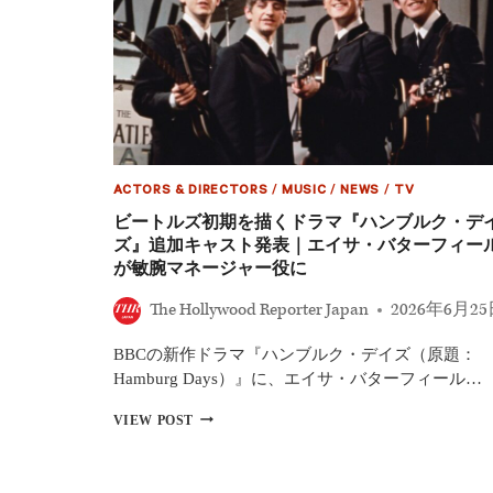
ACTORS & DIRECTORS
/
MUSIC
/
NEWS
/
TV
ビートルズ初期を描くドラマ『ハンブルク・デ
ズ』追加キャスト発表｜エイサ・バターフィー
が敏腕マネージャー役に
The Hollywood Reporter Japan
2026年6月2
BBCの新作ドラマ『ハンブルク・デイズ（原題：
Hamburg Days）』に、エイサ・バターフィール…
ビ
VIEW POST
ー
ト
ル