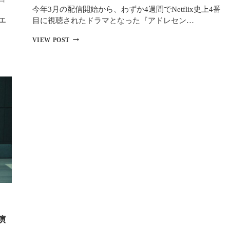
今年3月の配信開始から、わずか4週間でNetflix史上4番
ン
ス』
エ
目に視聴されたドラマとなった『アドレセン…
米
紙
話
VIEW POST
独
題
占
沸
イ
騰！
ン
NETFLIX
タ
ド
ビ
ラ
ュ
マ
ー
『ア
｜
ド
15
レ
歳
セ
の
ン
天
ス』
才
キ
が
ャ
役
ス
作
ト
り
陣
側
と
が
演
撮
語