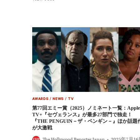
｜
77
エ
回
イ
エ
サ・
ミ
バ
ー
タ
賞
ー
（2025）
フ
受
ィ
賞
ー
結
ル
果
ド
｜
が
『ザ・
敏
ピ
腕
ッ
マ
ト』
ネ
が
ー
ド
AWARDS
/
NEWS
/
TV
ジ
ラ
第77回エミー賞（2025）ノミネート一覧：Apple
ャ
マ
ー
TV+『セヴェランス』が最多27部門で独走！
シ
役
『THE PENGUIN－ザ・ペンギン－』ほか話題
リ
に
が大激戦
ー
ズ
部
The Hollywood Reporter Japan
2025年7月1