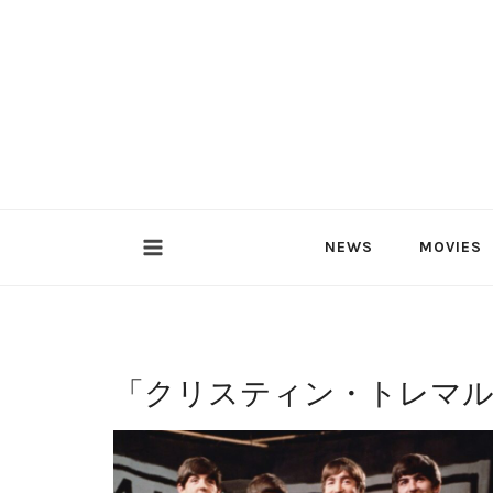
内
容
を
ス
キ
ッ
プ
NEWS
MOVIES
「
クリスティン・トレマ