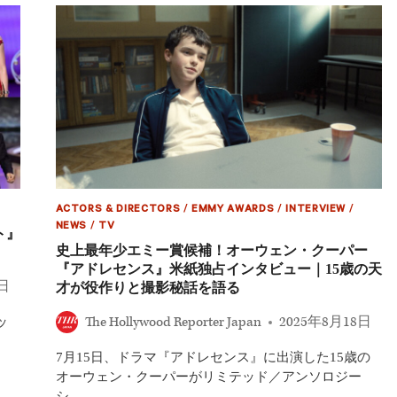
カ
デ
ミ
ー
賞
（BAFTA）
テ
レ
ビ
賞
2026】
『ア
ド
ACTORS & DIRECTORS
/
EMMY AWARDS
/
INTERVIEW
/
レ
NEWS
/
TV
セ
ト』
ン
史上最年少エミー賞候補！オーウェン・クーパー
ス』
『アドレセンス』米紙独占インタビュー｜15歳の天
が
5日
才が役作りと撮影秘話を語る
史
上
The Hollywood Reporter Japan
2025年8月18日
ッ
最
多
エ
4
7月15日、ドラマ『アドレセンス』に出演した15歳の
部
オーウェン・クーパーがリミテッド／アンソロジー
門
シ…