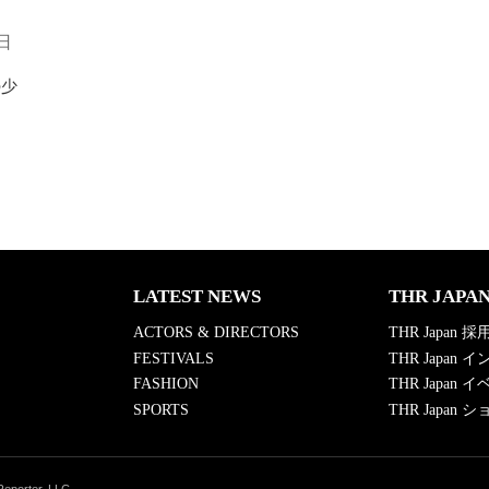
影
る、
秘
マ
6日
話
ノ
を
ス
語
フ
の少
る
ィ
ア
の
影
響…
ワ
ン
カ
ッ
ト
LATEST NEWS
THR JAPA
撮
影
ACTORS & DIRECTORS
THR Japan 採
の
裏
FESTIVALS
THR Japan
側
FASHION
THR Japan 
も
SPORTS
THR Japan
【イ
ン
タ
ビ
Reporter, LLC.