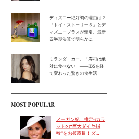
ディズニー絶好調の理由は？
『トイ・ストーリー５』とデ
ィズニープラスが牽引、最新
四半期決算で明らかに
ミランダ・カー、「寿司は絶
対に食べない」――IBSを経
て変わった驚きの食生活
MOST POPULAR
メーガン妃、推定6カラ
ットの“巨大ダイヤ指
輪”をお披露目！ダ...