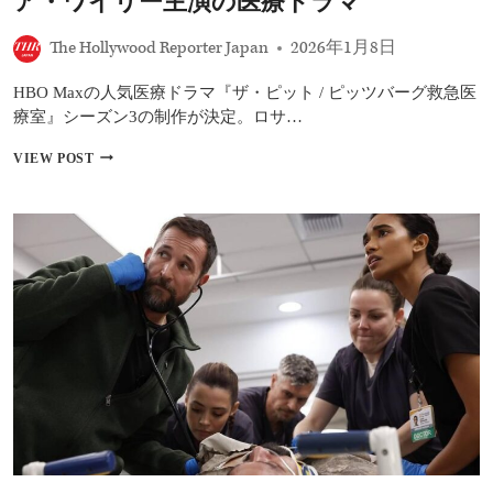
ア・ワイリー主演の医療ドラマ
ア・
ワ
The Hollywood Reporter Japan
2026年1月8日
イ
リ
HBO Maxの人気医療ドラマ『ザ・ピット / ピッツバーグ救急医
ー
が
療室』シーズン3の制作が決定。ロサ…
語
る、
エ
VIEW POST
最
ミ
も
ー
リ
賞
ア
5
リ
冠
テ
『ザ・
ィ
ピ
の
ッ
あ
ト
る
/
医
ピ
療
ッ
ド
ツ
ラ
バ
マ
ー
の
グ
舞
救