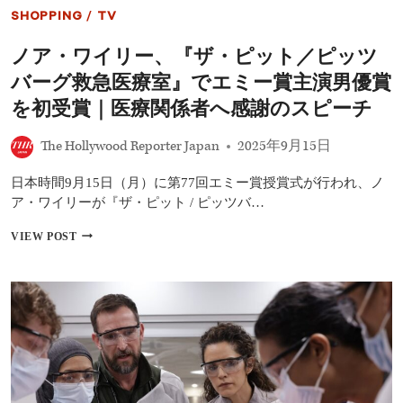
時
間
SHOPPING
/
TV
92％
増
ノア・ワイリー、『ザ・ピット／ピッツ
＆
バーグ救急医療室』でエミー賞主演男優賞
エ
ミ
を初受賞｜医療関係者へ感謝のスピーチ
ー
賞
The Hollywood Reporter Japan
2025年9月15日
5
部
門
日本時間9月15日（月）に第77回エミー賞授賞式が行われ、ノ
受
ア・ワイリーが『ザ・ピット / ピッツバ…
賞
｜
ノ
VIEW POST
U-
ア・
NEXT
ワ
配
イ
信
リ
の
ー、
医
『ザ・
療
ピ
ド
ッ
ラ
ト
マ
／