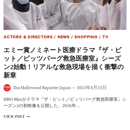
が
ピ
大
ッ
ヒ
ツ
ッ
バ
ト
ー
し
グ
た
救
理
ACTORS & DIRECTORS
/
NEWS
/
SHOPPING
/
TV
急
由
医
エミー賞ノミネート医療ドラマ『ザ・ピ
療
室』
ット／ピッツバーグ救急医療室』シーズ
で
エ
ン2始動！リアルな救急現場を描く衝撃の
ミ
新章
ー
賞
主
The Hollywood Reporter Japan
2025年8月22日
演
男
HBO Maxがドラマ『ザ・ピット／ピッツバーグ救急医療室』シ
優
ーズン2の初映像を公開した。2026年…
賞
を
エ
VIEW POST
初
ミ
受
ー
賞