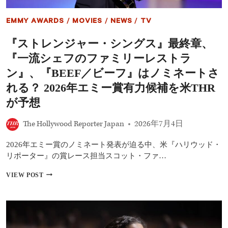
ピ
ッ
EMMY AWARDS
/
MOVIES
/
NEWS
/
TV
ト』
が
『ストレンジャー・シングス』最終章、
最
多
『一流シェフのファミリーレストラ
25
部
ン』、『BEEF／ビーフ』はノミネートさ
門
れる？ 2026年エミー賞有力候補を米THR
の
快
が予想
挙！
大
The Hollywood Reporter Japan
2026年7月4日
ヒ
ッ
ト
2026年エミー賞のノミネート発表が迫る中、米『ハリウッド・
医
リポーター』の賞レース担当スコット・ファ…
療
ド
『ス
VIEW POST
ラ
ト
マ
レ
が
ン
賞
ジ
レ
ャ
ー
ー・