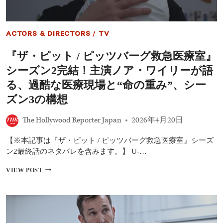
ACTORS & DIRECTORS
/
TV
『ザ・ピット / ピッツバーグ救急医療室』
シーズン2完結！主演ノア・ワイリーが語
る、過酷な医療現場と“命の重み”、シー
ズン3の構想
The Hollywood Reporter Japan
2026年4月20日
【※本記事は『ザ・ピット / ピッツバーグ救急医療室』シーズ
ン2最終話のネタバレを含みます。】 U-…
『ザ・
VIEW POST
ピ
ッ
ト
/
ピ
ッ