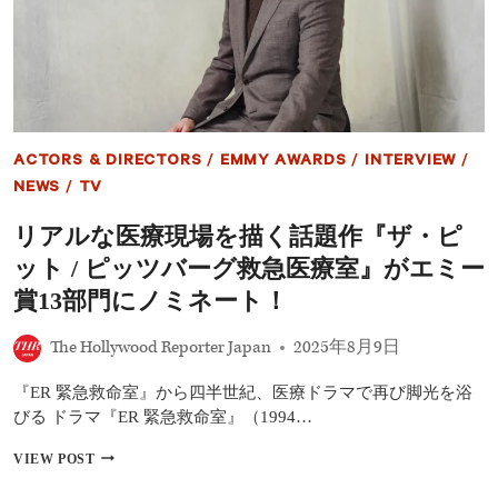
グ
ド
救
ラ
急
マ
医
療
室 』
高
評
ACTORS & DIRECTORS
/
EMMY AWARDS
/
INTERVIEW
/
価
の
NEWS
/
TV
理
由
リアルな医療現場を描く話題作『ザ・ピ
と
ット / ピッツバーグ救急医療室』がエミー
は？
エ
賞13部門にノミネート！
ミ
ー
The Hollywood Reporter Japan
2025年8月9日
賞
5
部
『ER 緊急救命室』から四半世紀、医療ドラマで再び脚光を浴
門
びる ドラマ『ER 緊急救命室』（1994…
受
賞
リ
VIEW POST
し
ア
た
ル