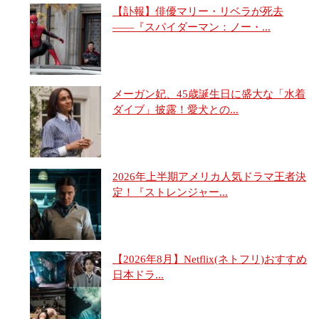
【訃報】俳優マリー・リベラが死去
――『スパイダーマン：ノー・...
メーガン妃、45歳誕生日に盛大な「水着
ダイブ」披露！愛犬との...
2026年上半期アメリカ人気ドラマ王者決
定！『ストレンジャー...
【2026年8月】Netflix(ネトフリ)おすすめ
日本ドラ...