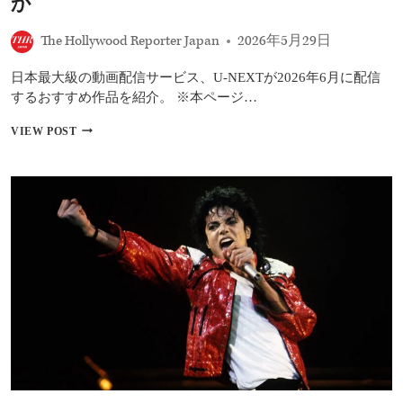
か
THR
最
が
終
予
回
The Hollywood Reporter Japan
2026年5月29日
想
直
後
日本最大級の動画配信サービス、U-NEXTが2026年6月に配信
に
するおすすめ作品を紹介。 ※本ページ…
判
明
【U-
VIEW POST
NEXT】
2026
年
6
月
の
お
す
す
め
配
信
作
品！
『ハ
ウ
ス・