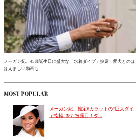
メーガン妃、45歳誕生日に盛大な「水着ダイブ」披露！愛犬とのほ
ほえましい動画も
MOST POPULAR
メーガン妃、推定6カラットの“巨大ダイ
ヤ指輪”をお披露目！ダ...