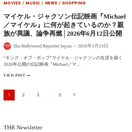
MOVIES
/
MUSIC
/
NEWS
/
SHOPPING
オ
ブ・
マイケル・ジャクソン伝記映画『Michael
ザ・
ド
／マイケル』に何が起きているのか？親
ラ
ゴ
族が異議、論争再燃│2026年6月12日公開
ン』
シ
The Hollywood Reporter Japan
2026年4月23日
ー
ズ
“キング・オブ・ポップ”マイケル・ジャクソンの生涯を描く
ン
3、
2026年公開の伝記映画『Michael／マ…
『WEAPONS
／
マ
VIEW POST
ウ
イ
ェ
ケ
ポ
ル・
ペ
次
1
2
3
…
5
ン
ジ
ー
ズ』
ャ
の
ほ
ク
ジ
か
ソ
ペ
ナ
ン
ビ
伝
ー
THR Newsletter
記
ゲ