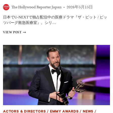
療
The Hollywood Reporter Japan
2026年5月15日
室』
が
日本でU-NEXTで独占配信中の医療ドラマ『ザ・ピット / ピッ
エ
ミ
ツバーグ救急医療室』。シリ…
ー
『ザ・
賞
VIEW POST
ピ
13
ッ
部
ト
門
／
に
ピ
ノ
ッ
ミ
ツ
ネ
バ
ー
ー
ト！
グ
救
急
医
療
室』
視
聴
ACTORS & DIRECTORS
/
EMMY AWARDS
/
NEWS
/