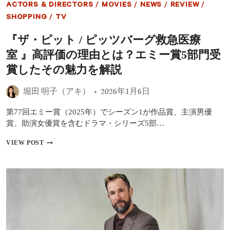
ACTORS & DIRECTORS
/
MOVIES
/
NEWS
/
REVIEW
/
台
急
裏
医
SHOPPING
/
TV
療
室』
『ザ・ピット / ピッツバーグ救急医療
シ
室 』高評価の理由とは？エミー賞5部門受
ー
ズ
賞したその魅力を解説
ン
3
堀田 明子（アキ）
2026年1月6日
が
正
式
第77回エミー賞（2025年）でシーズン1が作品賞、主演男優
決
賞、助演女優賞を含むドラマ・シリーズ5部…
定！
ノ
『ザ・
VIEW POST
ア・
ピ
ワ
ッ
イ
ト
リ
/
ー
ピ
主
ッ
演
ツ
の
バ
医
ー
療