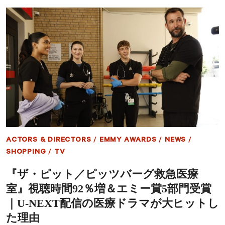
そ
な
の
医
魅
療
力
現
を
場
解
を
説
描
く
話
題
作
『ザ・
ピ
ッ
ト
ACTORS & DIRECTORS
/
EMMY AWARDS
/
NEWS
/
/
ピ
SHOPPING
/
TV
ッ
ツ
『ザ・ピット／ピッツバーグ救急医療
バ
室』視聴時間92％増＆エミー賞5部門受賞
ー
グ
｜U-NEXT配信の医療ドラマが大ヒットし
救
た理由
急
医