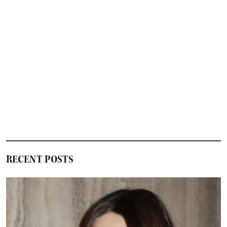
再
燃
│2026
年
6
月
12
日
公
開
RECENT POSTS