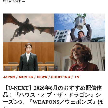
／
『ユ
VIEW POST
ビ
ー
ー
フ
フ』
ォ
は
リ
ノ
ア
ミ
／
ネ
EUPHORIA』
ー
シ
ト
ー
さ
ズ
れ
ン
る？
3
2026
で
年
完
エ
結
ミ
HBO
ー
が
JAPAN
/
MOVIES
/
NEWS
/
SHOPPING
/
TV
賞
正
有
式
【U-NEXT】2026年6月のおすすめ配信作
力
発
候
表、
品！『ハウス・オブ・ザ・ドラゴン』シ
補
衝
を
撃
ーズン3、『WEAPONS／ウェポンズ』ほ
米
の