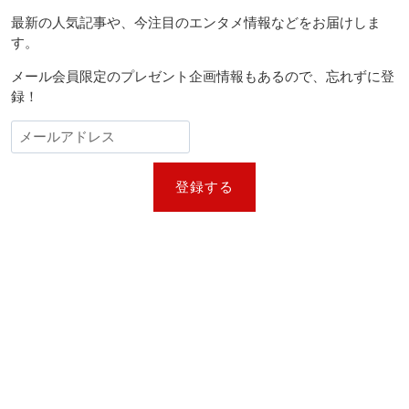
ジ
映
ー
画
最新の人気記事や、今注目のエンタメ情報などをお届けしま
『MICHAEL
シ
す。
／
ョ
マ
メール会員限定のプレゼント企画情報もあるので、忘れずに登
イ
ン
録！
ケ
ル』
に
何
が
起
登録する
き
て
い
る
の
か？
親
族
が
異
議、
論
争