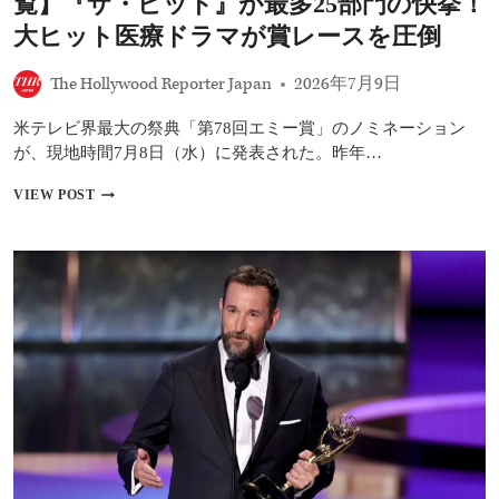
覧】『ザ・ピット』が最多25部門の快挙！
を
獲
大ヒット医療ドラマが賞レースを圧倒
得
――
The Hollywood Reporter Japan
2026年7月9日
医
療
米テレビ界最大の祭典「第78回エミー賞」のノミネーション
ド
ラ
が、現地時間7月8日（水）に発表された。昨年…
マ
『ザ・
【第
VIEW POST
ピ
78
ッ
回
ト』
エ
が
ミ
ま
ー
た
賞
も
（2026）
快
ノ
挙
ミ
ネ
ー
ト
一
覧】
『ザ・