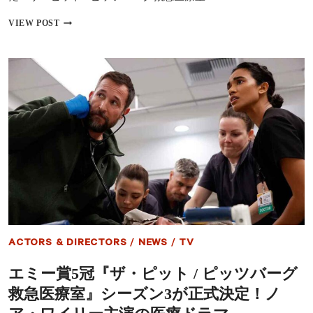
語
『ザ・
VIEW POST
る、
ピ
過
ッ
酷
ト
な
/
医
ピ
療
ッ
現
ツ
場
バ
と“命
ー
の
グ
重
救
み”、
急
シ
医
ー
療
ズ
室
ン
シ
3
ー
の
ACTORS & DIRECTORS
/
NEWS
/
TV
ズ
構
ン
想
エミー賞5冠『ザ・ピット / ピッツバーグ
2』
主
救急医療室』シーズン3が正式決定！ノ
演
ノ