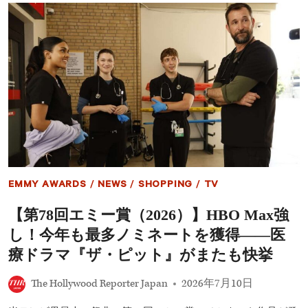
賞
｜
ノ
医
ミ
療
ネ
関
ー
係
ト
者
医
へ
療
感
ド
謝
ラ
の
マ
ス
『ザ・
ピ
ピ
ー
ッ
チ
ト
EMMY AWARDS
/
NEWS
/
SHOPPING
/
TV
／
ピ
【第78回エミー賞（2026）】HBO Max強
ッ
ツ
し！今年も最多ノミネートを獲得――医
バ
ー
療ドラマ『ザ・ピット』がまたも快挙
グ
救
The Hollywood Reporter Japan
2026年7月10日
急
医