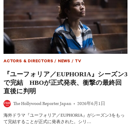
ス
シ
を
ン
圧
グ
倒
ス』
最
終
章、
『一
流
シ
ェ
ACTORS & DIRECTORS
/
NEWS
/
TV
フ
の
『ユーフォリア／EUPHORIA』シーズン3
フ
ァ
で完結 HBOが正式発表、衝撃の最終回
ミ
リ
直後に判明
ー
レ
The Hollywood Reporter Japan
2026年6月1日
ス
ト
海外ドラマ『ユーフォリア／EUPHORIA』がシーズン3をもっ
ラ
ン』、
て完結することが正式に発表された。シリ…
『BEEF