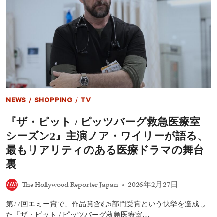
ツ
バ
ー
グ
救
急
医
療
室』
シ
ー
NEWS
/
SHOPPING
/
TV
ズ
ン
『ザ・ピット / ピッツバーグ救急医療室
2
完
シーズン2』主演ノア・ワイリーが語る、
結！
主
最もリアリティのある医療ドラマの舞台
演
裏
ノ
ア・
ワ
The Hollywood Reporter Japan
2026年2月27日
イ
リ
第77回エミー賞で、作品賞含む5部門受賞という快挙を達成し
ー
た『ザ・ピット / ピッツバーグ救急医療室…
が