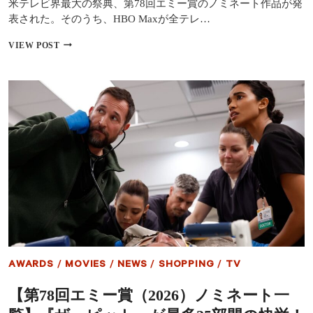
米テレビ界最大の祭典、第78回エミー賞のノミネート作品が発
療
室』
表された。そのうち、HBO Maxが全テレ…
シ
ー
【第
VIEW POST
ズ
78
ン
回
2
エ
始
ミ
動！
ー
リ
賞
ア
（2026）】
ル
HBO
な
MAX
救
強
急
し！
現
今
場
年
を
も
描
最
く
多
衝
ノ
AWARDS
/
MOVIES
/
NEWS
/
SHOPPING
/
TV
撃
ミ
の
ネ
【第78回エミー賞（2026）ノミネート一
新
ー
章
ト