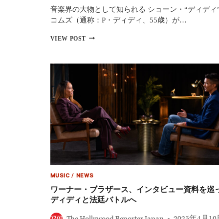
明
音楽界の大物として知られる ショーン・“ディディ
か
す“フ
コムズ（通称：P・ディディ、55歳）が…
リ
デ
ー
VIEW POST
ィ
ク・
デ
オ
ィ
フ”の
に
実
有
態
罪
判
決：
売
春
目
的
の
人
身
MUSIC
/
NEWS
輸
送
ワーナー・ブラザース、インタビュー資料を巡
で
ディディと法廷バトルへ
最
長
The Hollywood Reporter Japan
2025年4月1