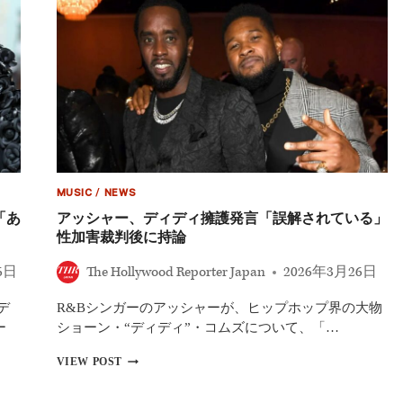
ェ
ス
ト
が
新
ア
ル
バ
ム
「WW3」
で
妻
MUSIC
/
NEWS
と
の
「あ
アッシャー、ディディ擁護発言「誤解されている」
破
性加害裁判後に持論
局
を
6日
The Hollywood Reporter Japan
2026年3月26日
告
白
デ
R&Bシンガーのアッシャーが、ヒップホップ界の大物
ー
ショーン・“ディディ”・コムズについて、「…
ア
VIEW POST
ッ
シ