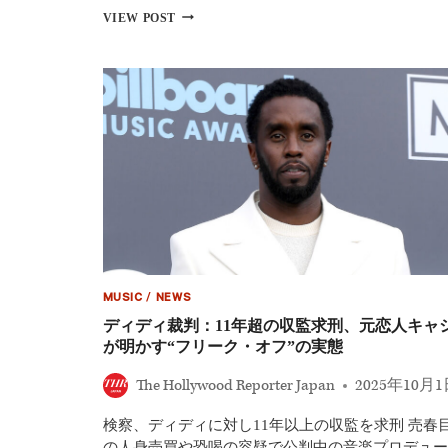
な
ヒ
VIEW POST
か
ッ
っ
プ
た」
ホ
ッ
プ
界
の
帝
王
デ
ィ
デ
ィ
が
つ
MUSIC
/
NEWS
い
に
ディディ裁判：11年超の収監求刑、元恋人キャ
刑
が明かす“フリーク・オフ”の実態
務
所
The Hollywood Reporter Japan
2025年10月
収
監
検察、ディディに対し11年以上の収監を求刑 売春
──
薬
の人身売買や恐喝の容疑で公判中の音楽プロデュー