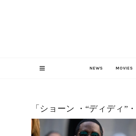
内
容
を
ス
キ
ッ
プ
NEWS
MOVIES
「
ショーン ・“ディディ”