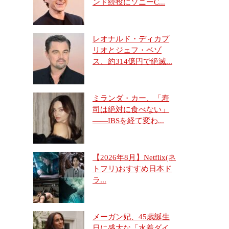
ンド続投にソニーC...
レオナルド・ディカプ
リオとジェフ・ベゾ
ス、約314億円で絶滅...
ミランダ・カー、「寿
司は絶対に食べない」
――IBSを経て変わ...
【2026年8月】Netflix(ネ
トフリ)おすすめ日本ド
ラ...
メーガン妃、45歳誕生
日に盛大な「水着ダイ