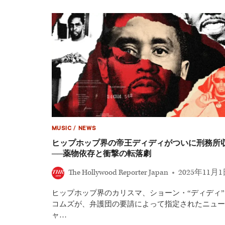
転
ル・
落
ス
の
ミ
真
ス、
相
デ
ィ
デ
ィ
と
の
関
係
を
完
MUSIC
/
NEWS
全
否
ヒップホップ界の帝王ディディがついに刑務所
定
──薬物依存と衝撃の転落劇
「あ
の
The Hollywood Reporter Japan
2025年11月
男
に
ヒップホップ界のカリスマ、ショーン・“ディディ”
は
近
コムズが、弁護団の要請によって指定されたニュー
づ
ャ…
か