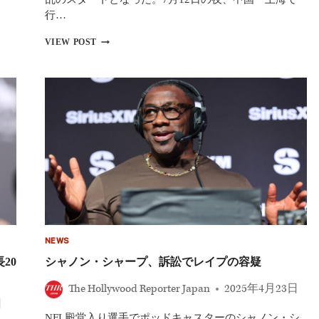
開
行…
「返
VIEW POST
金
し
ろ！」
が
ト
レ
ン
ド
入
り
カ
ニ
エ・
ウ
ェ
NEWS
ス
ト
20
シャノン・シャープ、訴訟でレイプの容疑
の
中
The Hollywood Reporter Japan
2025年4月23日
国
日
ラ
NFL殿堂入り選手でポッドキャスターのシャノン・シ