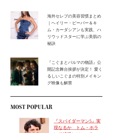
海外セレブの美容習慣まとめ
｜ヘイリー・ビーバー＆キ
ム・カーダシアンも実践、ハ
リウッドスターに学ぶ美肌の
秘訣
『こぐまとパルマの物語』公
開記念舞台挨拶が決定！ 愛く
るしいこぐまの特別メイキン
グ映像も解禁
MOST POPULAR
『スパイダーマン5』実
現なるか トム・ホラ