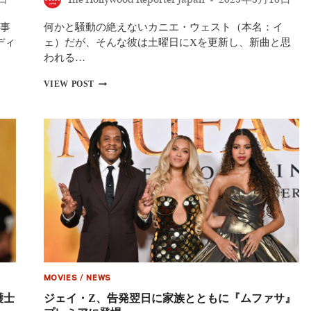
事
何かと騒動の絶えないカニエ・ウェスト（本名：イ
ディ
ェ）だが、そんな彼は土曜日にXを更新し、新曲と思
われる…
カ
VIEW POST
ニ
エ・
ウ
ェ
ス
ト、
新
曲
に
渦
中
の
大
物
音
MOVIES
/
NEWS
楽
プ
護士
ジェイ・Z、告発翌日に家族とともに『ムファサ』
ロ