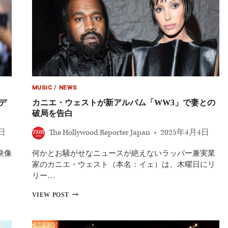
MUSIC
/
NEWS
デ
カニエ・ウェストが新アルバム「WW3」で妻との
破局を告白
2日
The Hollywood Reporter Japan
2025年4月4日
映像
何かとお騒がせなニュースが絶えないラッパー兼実業
家のカニエ・ウェスト（本名：イェ）は、木曜日にリ
リー…
カ
VIEW POST
ニ
エ・
ウ