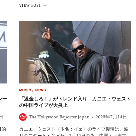
論
デ
VIEW POST
ィ
デ
ィ
の
有
罪
が
確
定、
50
ヶ
月
の
拘
禁
MUSIC
/
NEWS
刑
に|
シー
「返金しろ！」がトレンド入り カニエ・ウェスト
裁
の中国ライブが大炎上
判
と
1日
The Hollywood Reporter Japan
2025年7月14日
今
後
目的
カニエ・ウェスト（本名：イェ）のライブ復帰は、波
の
展
乱のスタートとなった。7月12日の夜、中国・上海で