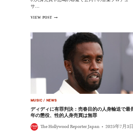
物
サ…
依
存
デ
VIEW POST
と
ィ
衝
デ
撃
ィ
の
裁
転
判：
落
11
劇
年
超
の
収
監
求
刑、
元
恋
MUSIC
/
NEWS
人
キ
ディディに有罪判決：売春目的の人身輸送で最長
ャ
年の懲役、性的人身売買は無罪
シ
ー
The Hollywood Reporter Japan
2025年7月3
が