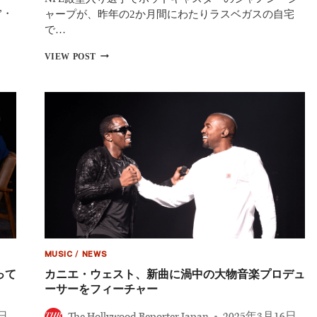
イ
”・
ャープが、昨年の2か月間にわたりラスベガスの自宅
ブ
が
で…
大
炎
シ
VIEW POST
上
ャ
ノ
ン・
シ
ャ
ー
プ、
訴
訟
で
レ
イ
プ
の
容
MUSIC
/
NEWS
疑
って
カニエ・ウェスト、新曲に渦中の大物音楽プロデュ
ーサーをフィーチャー
0日
The Hollywood Reporter Japan
2025年3月16日