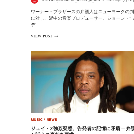
20
年
ワーナー・ブラザースの弁護人はニューヨークの判
の
懲
に対し、渦中の音楽プロデューサー、ショーン・“
役、
デ…
性
的
ワ
VIEW POST
人
ー
身
ナ
売
ー・
買
ブ
は
ラ
無
ザ
罪
ー
ス、
イ
ン
タ
ビ
ュ
ー
資
MUSIC
/
NEWS
料
を
ジェイ・Z強姦疑惑、告発者の記憶に矛盾 ─ 弁
巡