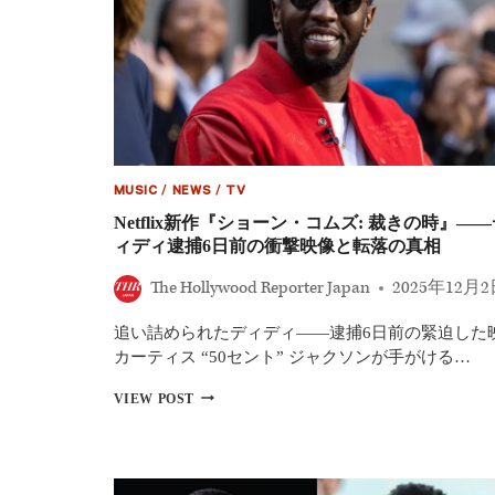
MUSIC
/
NEWS
/
TV
Netflix新作『ショーン・コムズ: 裁きの時』――
ィディ逮捕6日前の衝撃映像と転落の真相
The Hollywood Reporter Japan
2025年12月
追い詰められたディディ――逮捕6日前の緊迫した
カーティス “50セント” ジャクソンが手がける…
NETFLIX
VIEW POST
新
作
『シ
ョ
ー