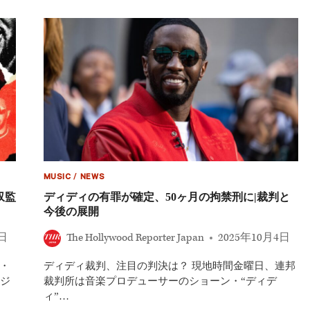
ャ
ー、
デ
ィ
デ
ィ
擁
護
発
言
「誤
解
さ
れ
て
MUSIC
/
NEWS
い
収監
ディディの有罪が確定、50ヶ月の拘禁刑に|裁判と
る」
今後の展開
性
加
1日
The Hollywood Reporter Japan
2025年10月4日
害
裁
判
・
ディディ裁判、注目の判決は？ 現地時間金曜日、連邦
後
ジ
裁判所は音楽プロデューサーのショーン・“ディデ
に
ィ”…
持