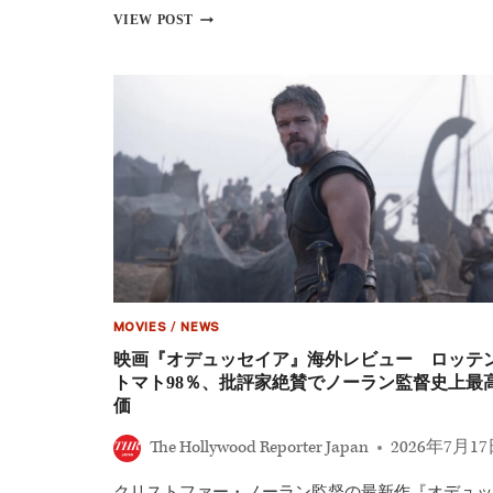
ー
映
VIEW POST
以
画
来
『オ
の
デ
拍
ュ
手
ッ
が
セ
起
イ
き
ア』
た
キ
瞬
ャ
間
ス
ト
完
全
ガ
MOVIES
/
NEWS
イ
ド
映画『オデュッセイア』海外レビュー ロッテ
│
トマト98％、批評家絶賛でノーラン監督史上最
マ
価
ッ
ト・
The Hollywood Reporter Japan
2026年7月1
デ
イ
クリストファー・ノーラン監督の最新作『オデュッ
モ