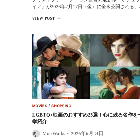
ン、
イア』が2026年7月17日（金）に全米公開される。
ア
ン・
映
VIEW POST
ハ
画
サ
『オ
ウ
デ
ェ
ュ
イ
ッ
ら
セ
豪
イ
華
ア』
出
海
演
外
者
レ
と
ビ
役
ュ
柄
ー
を
ロ
徹
MOVIES
/
SHOPPING
ッ
底
テ
LGBTQ+映画のおすすめ25選！心に残る名作を
解
ン・
挙紹介
説
ト
マ
Moe Wada
2026年6月24日
ト