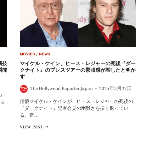
MOVIES
/
NEWS
演技
マイケル・ケイン、ヒース・レジャーの死後『ダー
瞬間
クナイト』のプレスツアーの緊張感が増したと明か
す
日
The Hollywood Reporter Japan
2025年3月27日
』
俳優マイケル・ケインが、ヒース・レジャーの死後の
ら
『ダークナイト』記者会見の困難さを振り返ってい
る。新…
マ
VIEW POST
イ
ケ