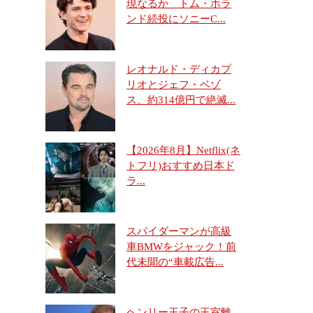
現なるか トム・ホラ
ンド続投にソニーC...
レオナルド・ディカプ
リオとジェフ・ベゾ
ス、約314億円で絶滅...
【2026年8月】Netflix(ネ
トフリ)おすすめ日本ド
ラ...
スパイダーマンが高級
車BMWをジャック！前
代未聞の“車載広告...
ヘンリー王子の王室離