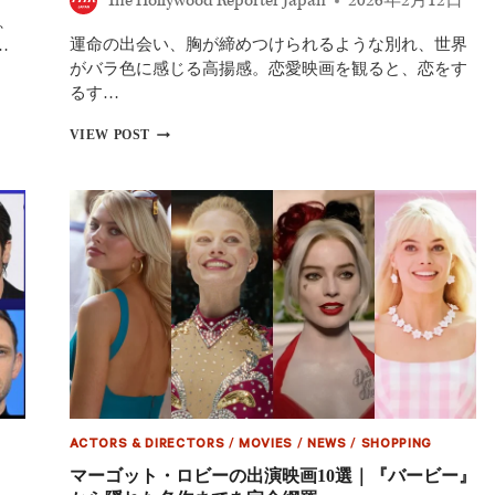
The Hollywood Reporter Japan
2026年2月12日
ア』
、
撮
運命の出会い、胸が締めつけられるような別れ、世界
影
…
初
がバラ色に感じる高揚感。恋愛映画を観ると、恋をす
日
るす…
に
起
【2026
VIEW POST
き
年】
た“予
バ
想
レ
外
ン
の
タ
失
イ
敗”
ン
デ
ー
に
観
た
い！
お
す
ACTORS & DIRECTORS
/
MOVIES
/
NEWS
/
SHOPPING
す
め
マーゴット・ロビーの出演映画10選｜『バービー』
恋