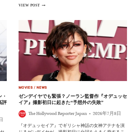
ア
【全
VIEW POST
ー
13
の
本】
緊
ク
張
リ
感
ス
が
ト
増
フ
し
ァ
た
ー・
と
ノ
明
ー
か
ラ
す
ン
監
督
MOVIES
/
NEWS
作
品
ン・
ゼンデイヤでも緊張？ノーラン監督作『オデュッセ
ラ
高評
イア』撮影初日に起きた“予想外の失敗”
ン
キ
The Hollywood Reporter Japan
2026年7月8日
ン
7日
グ！
『オデュッセイア』でギリシャ神話の女神アテナを演
初
セ
期
じるゼンデイヤが、撮影初日に台詞をうまく発するこ