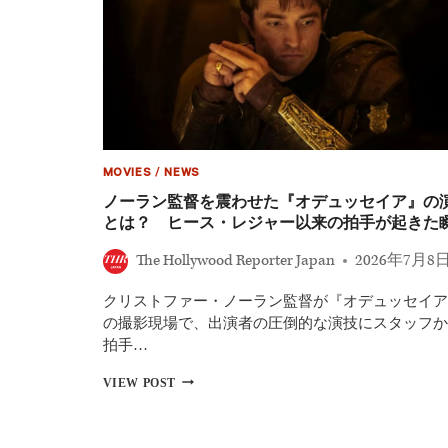
MOVIES
/
NEWS
ノーラン監督を震わせた『オデュッセイア』の
とは？ ヒース・レジャー以来の拍手が起きた
The Hollywood Reporter Japan
2026年7月8
クリストファー・ノーラン監督が『オデュッセイア
の撮影現場で、出演者の圧倒的な演技にスタッフか
拍手…
ノ
VIEW POST
ー
ラ
ン