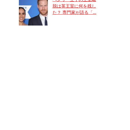
脱は英王室に何を残し
た？ 専門家が語る「...