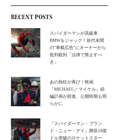
RECENT POSTS
スパイダーマンが高級車
BMWをジャック！前代未聞
の“車載広告”にオーナーから
批判殺到「法律で禁止すべ
き」
あの熱狂が再び！映画
『MICHAEL／マイケル』続
編計画が前進、公開時期も明
らかに
『スパイダーマン：ブラン
ド・ニュー・デイ』興収10億
ドル突破のロケットスター