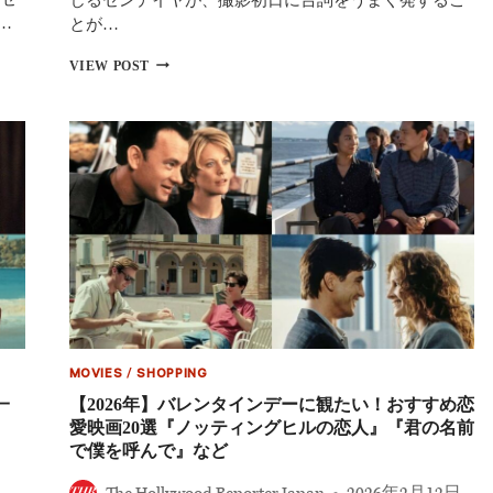
の
…
とが…
佳
作
ゼ
VIEW POST
か
ン
ら
デ
最
イ
新
ヤ
作
で
『オ
も
デ
緊
ュ
張？
ッ
ノ
セ
ー
イ
ラ
ア』
ン
ま
監
で
督
作
MOVIES
/
SHOPPING
『オ
デ
一
【2026年】バレンタインデーに観たい！おすすめ恋
ュ
愛映画20選『ノッティングヒルの恋人』『君の名前
ッ
で僕を呼んで』など
セ
イ