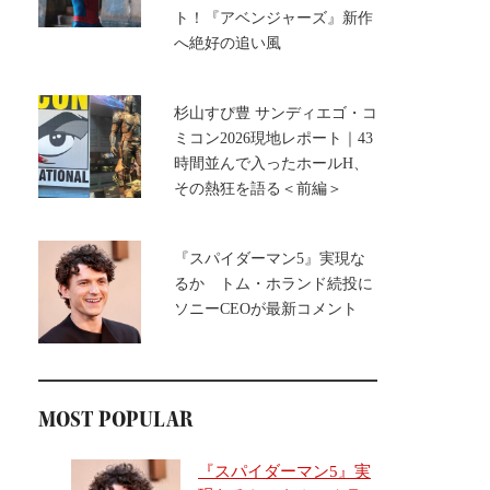
ト！『アベンジャーズ』新作
へ絶好の追い風
杉山すぴ豊 サンディエゴ・コ
ミコン2026現地レポート｜43
時間並んで入ったホールH、
その熱狂を語る＜前編＞
『スパイダーマン5』実現な
るか トム・ホランド続投に
ソニーCEOが最新コメント
MOST POPULAR
『スパイダーマン5』実