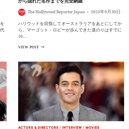
から隠れた名作までを完全網羅
愛
映
日
The Hollywood Reporter Japan
2025年9月30日
画
20
を
ハリウッドを目指してオーストラリアをあとにしてか
選
『ノ
代
ら、マーゴット・ロビーが歩んできた道のりはすでに
ッ
10…
テ
ィ
マ
VIEW POST
ン
ー
グ
ゴ
ヒ
ッ
ル
ト・
の
ロ
恋
ビ
人』
ー
『君
の
の
出
名
演
前
映
で
画
僕
10
を
選
呼
｜
ん
ACTORS & DIRECTORS
/
INTERVIEW
/
MOVIES
『バ