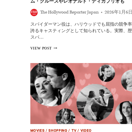
ム・クルーズやレオナルド・ディカプリオも
The Hollywood Reporter Japan
2026年1月6
スパイダーマン役は、ハリウッドでも屈指の競争率
誇るキャスティングとして知られている。実際、歴
スパ…
ス
VIEW POST
パ
イ
ダ
ー
マ
ン
役
を
逃
し
た
15
人
の
候
MOVIES
/
SHOPPING
/
TV
/
VIDEO
補