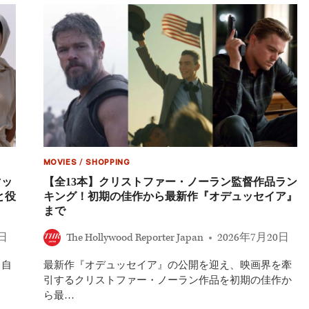
ル・
ケ
イ
ン、
ヒ
ー
ス・
レ
ジ
ャ
ー
の
死
MOVIES
/
SHOPPING
後
『ダ
マッ
【全13本】クリストファー・ノーラン監督作品ラン
ー
と役
キング！初期の佳作から最新作『オデュッセイア』
ク
まで
ナ
イ
1日
The Hollywood Reporter Japan
2026年7月20日
ト』
の
、自
最新作『オデュッセイア』の公開を迎え、映画界を牽
プ
レ
引するクリストファー・ノーラン作品を初期の佳作か
ス
ら最…
ツ