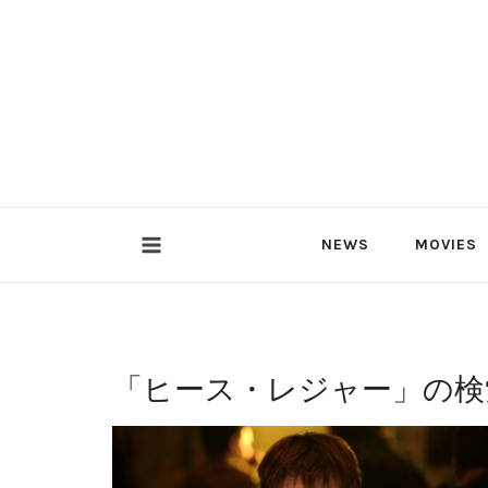
内
容
を
ス
キ
ッ
プ
NEWS
MOVIES
「
ヒース・レジャー
」の検