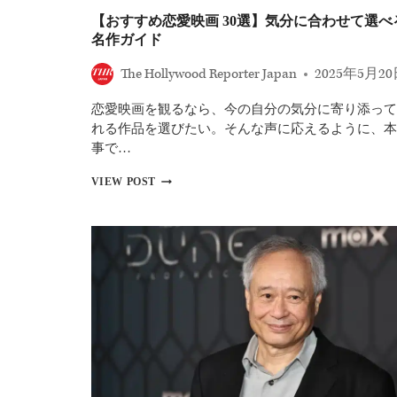
俳
【おすすめ恋愛映画 30選】気分に合わせて選べ
優
名作ガイド
──
ト
The Hollywood Reporter Japan
2025年5月2
ム・
ク
恋愛映画を観るなら、今の自分の気分に寄り添って
ル
ー
れる作品を選びたい。そんな声に応えるように、本
ズ
事で…
や
レ
【お
VIEW POST
オ
す
ナ
す
ル
め
ド・
恋
デ
愛
ィ
映
カ
画
プ
30
リ
選】
オ
気
も
分
に
合