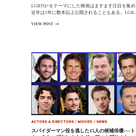
98％、
LGBTQ+をテーマにした映画はますます注目を集め
批
評
近年は1年に数本以上公開されることもある。LGB
家
絶
LGBTQ+映
VIEW POST
賛
画
で
の
ノ
お
ー
す
ラ
す
ン
め
監
25
督
選！
史
心
上
に
最
残
高
る
評
名
価
作
を
一
挙
紹
ACTORS & DIRECTORS
/
MOVIES
/
NEWS
介
スパイダーマン役を逃した15人の候補俳優──ト