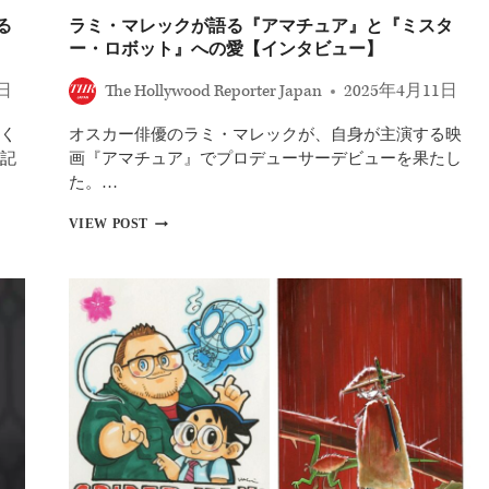
で』
ー
る
ラミ・マレックが語る『アマチュア』と『ミスタ
な
ビ
ー・ロボット』への愛【インタビュー】
ど
ー』
か
0日
The Hollywood Reporter Japan
2025年4月11日
ら
隠
く
オスカー俳優のラミ・マレックが、自身が主演する映
れ
た
記
画『アマチュア』でプロデューサーデビューを果たし
名
た。…
作
ま
ラ
VIEW POST
で
ミ・
を
マ
完
レ
全
ッ
網
ク
羅
が
語
る
『ア
マ
チ
ュ
ア』