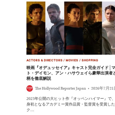
監
督
を
震
わ
せ
た
『オ
デ
ュ
ッ
セ
イ
ア』
ACTORS & DIRECTORS
/
MOVIES
/
SHOPPING
の
映画『オデュッセイア』キャスト完全ガイド│
演
ト・デイモン、アン・ハサウェイら豪華出演者
技
柄を徹底解説
と
は？
The Hollywood Reporter Japan
2026年7月2
ヒ
ー
ス・
2023年公開の大ヒット作『オッペンハイマー』で
レ
身初となるアカデミー賞作品賞・監督賞を受賞した
ジ
ク…
ャ