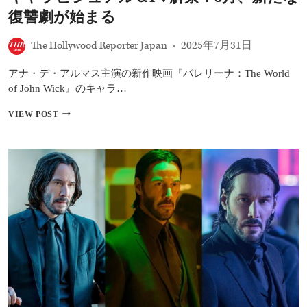
リ
ー
復讐劇が始まる
ズ
最
The Hollywood Reporter Japan
2025年7月31日
新
作
アナ・デ・アルマス主演の新作映画『バレリーナ：The World
バ
レ
of John Wick』のキャラ…
リ
ー
『バ
VIEW POST
ナ
レ
ジ
リ
ャ
ー
パ
ナ：
ン
THE
プ
WORLD
レ
OF
ミ
JOHN
ア
WICK』
で
キ
神
ャ
対
ラ
応
ビ
＆
ジ
ガ
ュ