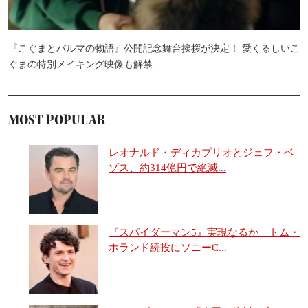
『こぐまとパルマの物語』公開記念舞台挨拶が決定！ 愛くるしいこ
ぐまの特別メイキング映像も解禁
MOST POPULAR
レオナルド・ディカプリオとジェフ・ベ
ゾス、約314億円で絶滅...
『スパイダーマン5』実現なるか トム・
ホランド続投にソニーC...