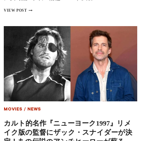
監
『ジ
VIEW POST
督
ョ
が
ン・
語
ウ
る、
ィ
ア
ッ
ナ・
ク』
デ・
新
ア
作
ル
ス
マ
ピ
ス
ン
の
オ
可
フ
憐
『ケ
な
イ
魅
ン』
力
に
と
MOVIES
/
NEWS
ビ
映
ル・
画
カルト的名作『ニューヨーク1997』リメ
ナ
へ
イ
の
イク版の監督にザック・スナイダーが決
が
情
登