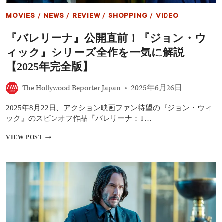
ン・
ア
フ
ル
MOVIES
/
NEWS
/
REVIEW
/
SHOPPING
/
VIDEO
ー
＆
ア
PV
『バレリーナ』公開直前！『ジョン・ウ
ク
解
シ
禁！
ィック』シリーズ全作を一気に解説
ョ
8
ン
月、
【2025年完全版】
の
新
極
た
The Hollywood Reporter Japan
2025年6月26日
意
な
を
復
2025年8月22日、アクション映画ファン待望の『ジョン・ウィ
語
讐
る
劇
ック』のスピンオフ作品『バレリーナ：T…
イ
が
ン
始
『バ
VIEW POST
タ
ま
レ
ビ
る
リ
ュ
ー
ー
ナ』
公
開
直
前！
『ジ