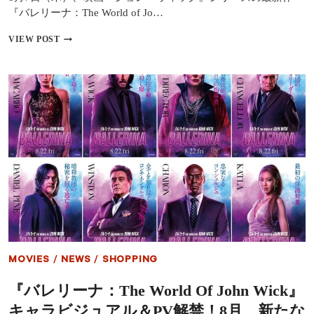
優
『バレリーナ：The World of Jo…
陣
の
ア
VIEW POST
コ
ナ・
メ
デ・
ン
ア
ト
ル
も
マ
解
ス、
禁
7
年
ぶ
り
の
来
日！
ジ
ョ
ン・
ウ
MOVIES
/
NEWS
/
SHOPPING
ィ
ッ
『バレリーナ：The World Of John Wick』
ク
シ
キャラビジュアル＆PV解禁！8月、新たな