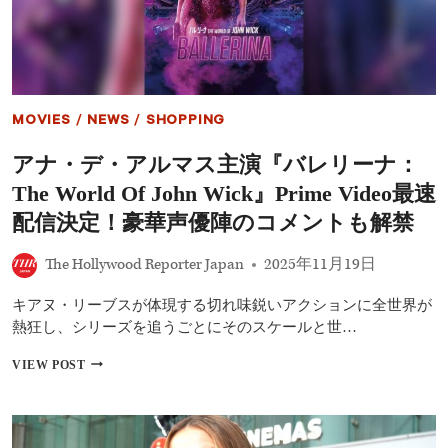
め
ロ
の
ー
映
が
画
蘇
10
る
選
｜
MOVIES
/
NEWS
/
SHOPPING
家
で
アナ・デ・アルマス主演『バレリーナ：
楽
し
The World Of John Wick』Prime Video最速
む！
配
配信決定！豪華声優陣のコメントも解禁
信・
DVD
The Hollywood Reporter Japan
2025年11月19日
で
今
キアヌ・リーブスが体現する切れ味鋭いアクションに全世界が
す
ぐ
熱狂し、シリーズを追うごとにそのスケールと世…
観
ら
ア
VIEW POST
れ
ナ・
る
デ・
注
ア
目
ル