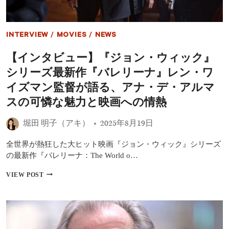
INTERVIEW
/
MOVIES
/
NEWS
【インタビュー】『ジョン・ウィック』
シリーズ最新作『バレリーナ』レン・ワ
イズマン監督が語る、アナ・デ・アルマ
スの可憐な魅力と映画への情熱
堀田 明子（アキ）
2025年8月19日
全世界が熱狂した大ヒット映画『ジョン・ウィック』シリーズ
の最新作『バレリーナ：The World o…
【イ
VIEW POST
ン
タ
ビ
ュ
ー】
『ジ