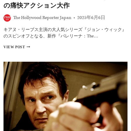
億
の痛快アクション大作
円
突
The Hollywood Reporter Japan
2025年6月6日
破！
『バ
キアヌ・リーブス主演の大人気シリーズ『ジョン・ウィック』
レ
リ
のスピンオフとなる、新作『バレリーナ：The…
ー
ナ』
『バ
VIEW POST
な
レ
ど
リ
夏
ー
の
ナ：
注
THE
目
WORLD
作
OF
が
JOHN
続々
WICK』
登
レ
場
ビ
ュ
ー：
ア
ナ・
デ・