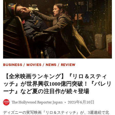
ィ
ッ
ク』
ス
ピ
ン
オ
フ
最
新
情
報
｜
『バ
BUSINESS
/
MOVIES
/
NEWS
/
REVIEW
レ
リ
【全米映画ランキング】『リロ＆スティ
ー
ナ』
ッチ』が世界興収1000億円突破！『バレリ
の
次
ーナ』など夏の注目作が続々登場
に
来
The Hollywood Reporter Japan
2025年6月10日
る
可
ディズニーの実写映画『リロ＆スティッチ』が、3週連続で北
能