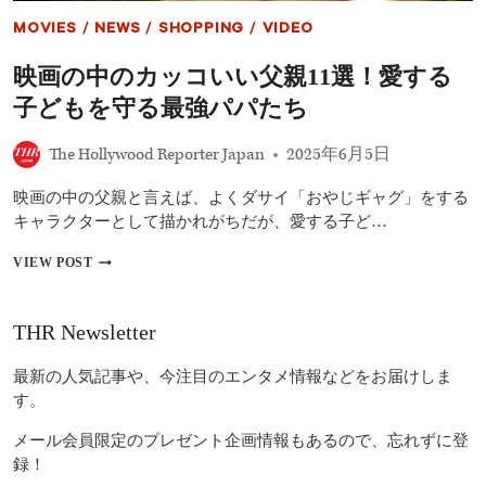
ア
MOVIES
/
NEWS
/
SHOPPING
/
VIDEO
ル
マ
映画の中のカッコいい父親11選！愛する
ス
主
子どもを守る最強パパたち
演、
夏
The Hollywood Reporter Japan
2025年6月5日
の
痛
快
映画の中の父親と言えば、よくダサイ「おやじギャグ」をする
ア
キャラクターとして描かれがちだが、愛する子ど…
ク
シ
映
VIEW POST
ョ
画
ン
の
大
中
THR Newsletter
作
の
カ
最新の人気記事や、今注目のエンタメ情報などをお届けしま
ッ
コ
す。
い
い
メール会員限定のプレゼント企画情報もあるので、忘れずに登
父
録！
親