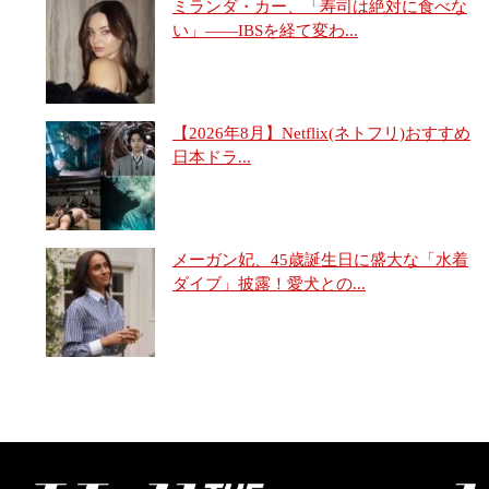
ミランダ・カー、「寿司は絶対に食べな
い」――IBSを経て変わ...
【2026年8月】Netflix(ネトフリ)おすすめ
日本ドラ...
メーガン妃、45歳誕生日に盛大な「水着
ダイブ」披露！愛犬との...