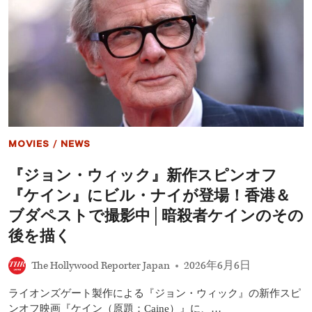
ョ
ン・
ウ
ィ
ッ
ク』
シ
リ
ー
ズ
最
MOVIES
/
NEWS
新
作
『ジョン・ウィック』新作スピンオフ
『バ
レ
『ケイン』にビル・ナイが登場！香港＆
リ
ー
ブダペストで撮影中│暗殺者ケインのその
ナ』
後を描く
レ
ン・
ワ
The Hollywood Reporter Japan
2026年6月6日
イ
ズ
ライオンズゲート製作による『ジョン・ウィック』の新作スピ
マ
ンオフ映画『ケイン（原題：Caine）』に、…
ン