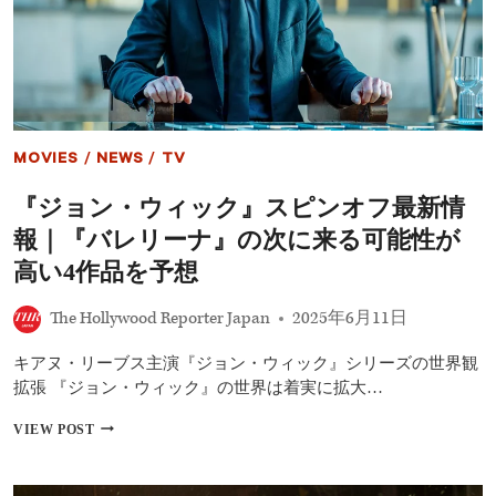
ョ
ン・
ウ
ィ
ッ
ク』
シ
リ
MOVIES
/
NEWS
/
TV
ー
ズ
『ジョン・ウィック』スピンオフ最新情
全
作
報｜『バレリーナ』の次に来る可能性が
を
一
高い4作品を予想
気
に
The Hollywood Reporter Japan
2025年6月11日
解
説
キアヌ・リーブス主演『ジョン・ウィック』シリーズの世界観
【2025
年
拡張 『ジョン・ウィック』の世界は着実に拡大…
完
全
『ジ
VIEW POST
版】
ョ
ン・
ウ