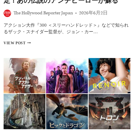
定！あの伝説のアンチヒーローが蘇る
熱
場！
香
The Hollywood Reporter Japan
2026年6月2日
港
＆
アクション大作『300 ＜スリーハンドレッド＞』などで知られ
ブ
ダ
るザック・スナイダー監督が、ジョン・カー…
ペ
ス
カ
VIEW POST
ト
ル
で
ト
撮
的
影
名
中
作
│
『ニ
暗
ュ
殺
ー
者
ヨ
ケ
ー
イ
ク
ン
1997』
の
リ
そ
メ
の
イ
後
ク
を
版