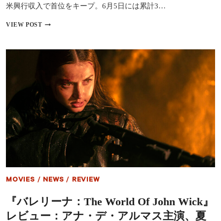
性
米興行収入で首位をキープ。6月5日には累計3…
が
高
【全
VIEW POST
い
米
4
映
作
画
品
ラ
を
ン
予
キ
想
ン
グ】
『リ
ロ
＆
ス
テ
ィ
ッ
チ』
が
MOVIES
/
NEWS
/
REVIEW
世
界
『バレリーナ：The World Of John Wick』
興
収
レビュー：アナ・デ・アルマス主演、夏
1000