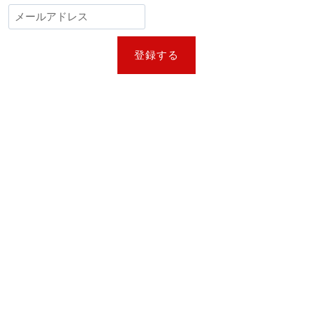
11
選！
愛
す
登録する
る
子
ど
も
を
守
る
最
強
パ
パ
た
ち