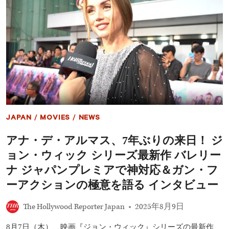
作
マ
ス
主
演
『バ
レ
リ
ー
ナ：
THE
WORLD
OF
JOHN
JAPAN
/
MOVIES
/
NEWS
WICK』
PRIME
アナ・デ・アルマス、7年ぶりの来日！ ジ
VIDEO
最
ョン・ウィック シリーズ最新作 バレリー
速
配
ナ ジャパンプレミアで神対応＆ガン・フ
信
ーアクションの極意を語る インタビュー
決
定！
豪
The Hollywood Reporter Japan
2025年8月9日
華
声
8月7日（木）、映画『ジョン・ウィック』シリーズの最新作