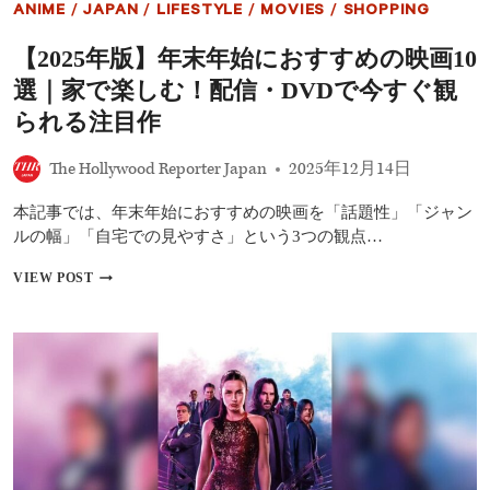
ANIME
/
JAPAN
/
LIFESTYLE
/
MOVIES
/
SHOPPING
描
の
く
監
【2025年版】年末年始におすすめの映画10
督
に
選｜家で楽しむ！配信・DVDで今すぐ観
ザ
ッ
られる注目作
ク・
ス
The Hollywood Reporter Japan
2025年12月14日
ナ
イ
本記事では、年末年始におすすめの映画を「話題性」「ジャン
ダ
ー
ルの幅」「自宅での見やすさ」という3つの観点…
が
決
【2025
VIEW POST
定！
年
あ
版】
の
年
伝
末
説
年
の
始
ア
に
ン
お
チ
す
ヒ
す
ー