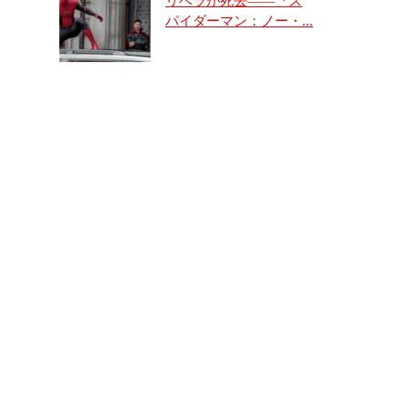
リベラが死去――『ス
パイダーマン：ノー・...