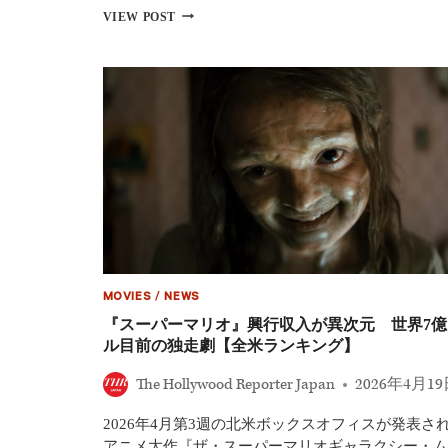
作
海
VIEW POST
を
外
総
の
ま
映
と
画
め
ロ
ケ
地
を
紹
介
【一
度
は
訪
れ
MOVIES
/
NEWS
た
い
『スーパーマリオ』興行収入が異次元 世界7億
有
ル目前の独走劇【全米ランキング】
名
地
The Hollywood Reporter Japan
2026年4月1
巡
り】
2026年4月第3週の北米ボックスオフィスが発表さ
アニメ大作『ザ・スーパーマリオギャラクシー・ム