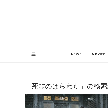
内
容
を
ス
キ
ッ
プ
NEWS
MOVIES
「
死霊のはらわた
」の検索