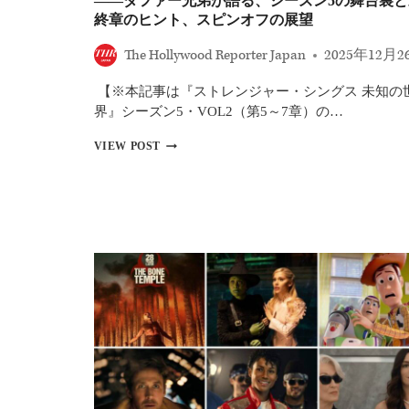
――ダファー兄弟が語る、シーズン5の舞台裏と
役
終章のヒント、スピンオフの展望
復
帰
The Hollywood Reporter Japan
2025年12月2
の
可
能
【※本記事は『ストレンジャー・シングス 未知の
性
界』シーズン5・VOL2（第5～7章）の…
を
示
『ス
VIEW POST
唆
ト
レ
ン
ジ
ャ
ー・
シ
ン
グ
ス』
完
結
ま
で
あ
と