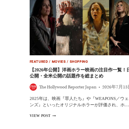
た』
新
作
ス
ピ
ン
オ
フ、
本
編
映
像
FEATURED
/
MOVIES
/
SHOPPING
が
【2026年公開】洋画ホラー映画の注目作一覧！
初
公開・全米公開の話題作を総まとめ
公
開
The Hollywood Reporter Japan
2026年7月1
――
家
族
2025年は、映画『罪人たち』や『WEAPONS／ウ
が
ンズ』といったオリジナルホラーが評価され、ホ…
次々
と“死
【2026
VIEW POST
霊”に
年
変
公