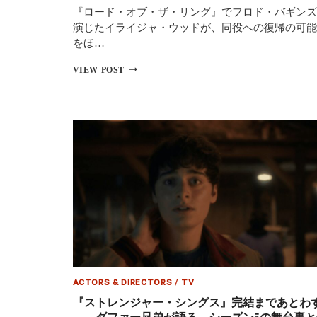
『ロード・オブ・ザ・リング』でフロド・バギンズ
独
走
演じたイライジャ・ウッドが、同役への復帰の可能
劇
をほ…
【全
米
イ
VIEW POST
ラ
ラ
ン
イ
キ
ジ
ン
ャ・
グ】
ウ
ッ
ド、
『ロ
ー
ド・
オ
ブ・
ザ・
リ
ン
グ』
フ
ACTORS & DIRECTORS
/
TV
ロ
『ストレンジャー・シングス』完結まであとわ
ド