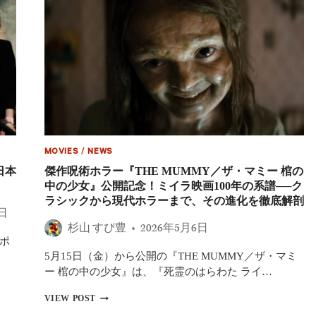
ブ・
ザ・
リ
ン
グ』
新
作、
27
年
12
月
公
MOVIES
/
NEWS
開
決
日本
傑作呪術ホラー『THE MUMMY／ザ・マミー 棺の
定、
中の少女』公開記念！ミイラ映画100年の系譜──ク
『死
ラシックから現代ホラーまで、その進化を徹底解剖
霊
3日
の
杉山 すぴ豊
2026年5月6日
は
ェポ
ら
5月15日（金）から公開の『THE MUMMY／ザ・マミ
わ
た』
ー 棺の中の少女』は、『死霊のはらわた ライ…
は
26
傑
VIEW POST
年
作