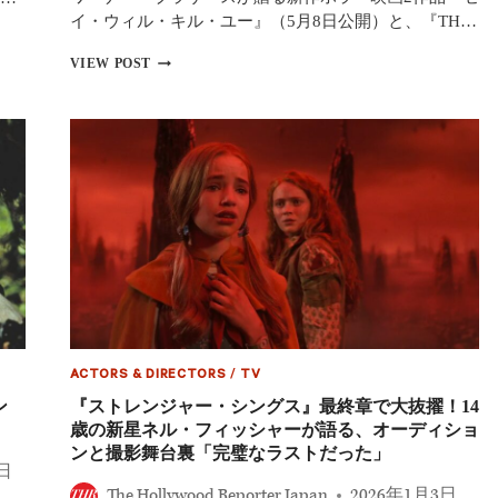
化
恐
イ・ウィル・キル・ユー』（5月8日公開）と、『TH…
を
タ
徹
ッ
映
VIEW POST
底
グ”で
画
解
「世
『ゼ
剖
界
イ・
最
ウ
古
ィ
の
ル・
都
キ
市
ル・
伝
ユ
説」
ー』
を
場
描
面
く
写
真
解
ACTORS & DIRECTORS
/
TV
禁！
ワ
ン
『ストレンジャー・シングス』最終章で大抜擢！14
ー
歳の新星ネル・フィッシャーが語る、オーディショ
ナ
ンと撮影舞台裏「完璧なラストだった」
ー
0日
が
The Hollywood Reporter Japan
2026年1月3日