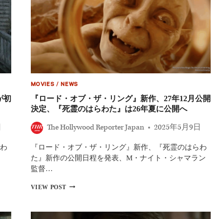
MOVIES
/
NEWS
が初
『ロード・オブ・ザ・リング』新作、27年12月公開
決定、『死霊のはらわた』は26年夏に公開へ
日
The Hollywood Reporter Japan
2025年5月9日
わ
『ロード・オブ・ザ・リング』新作、『死霊のはらわ
た』新作の公開日程を発表、M・ナイト・シャマラン
監督…
『ロ
VIEW POST
ー
ド・
オ