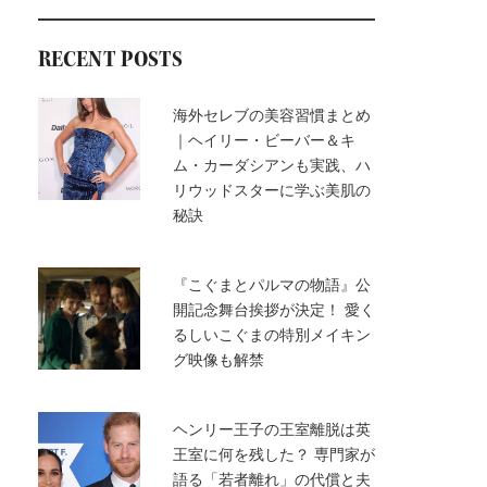
RECENT POSTS
海外セレブの美容習慣まとめ
｜ヘイリー・ビーバー＆キ
ム・カーダシアンも実践、ハ
リウッドスターに学ぶ美肌の
秘訣
『こぐまとパルマの物語』公
開記念舞台挨拶が決定！ 愛く
るしいこぐまの特別メイキン
グ映像も解禁
ヘンリー王子の王室離脱は英
王室に何を残した？ 専門家が
語る「若者離れ」の代償と夫