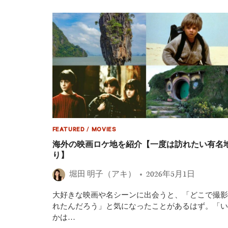
わ
開】
る
洋
恐
画
怖
ホ
の
ラ
夜
ー
映
画
の
注
目
作
一
覧！
日
FEATURED
/
MOVIES
本
海外の映画ロケ地を紹介【一度は訪れたい有名
公
り】
開・
全
堀田 明子（アキ）
2026年5月1日
米
公
大好きな映画や名シーンに出会うと、「どこで撮影
開
の
れたんだろう」と気になったことがあるはず。「い
話
かは…
題