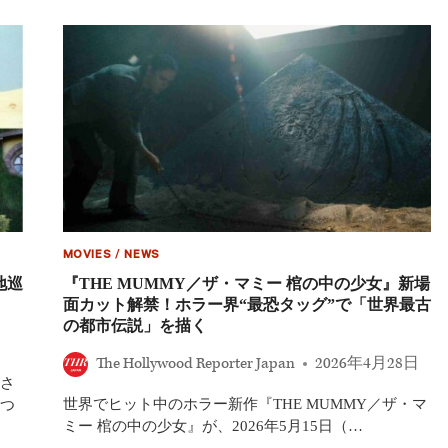
夏
呪
に
術
公
ホ
開
ラ
へ
ー
『THE
MUMMY
／
ザ・
マ
ミ
ー
棺
の
MOVIES
/
NEWS
中
の
地巡
『THE MUMMY／ザ・マミー 棺の中の少女』新場
少
面カット解禁！ホラー界“最恐タッグ”で「世界最古
女』
の都市伝説」を描く
公
開
The Hollywood Reporter Japan
2026年4月28日
記
さ
念！
世界でヒット中のホラー新作『THE MUMMY／ザ・マ
ミ
つ
イ
ミー 棺の中の少女』が、2026年5月15日（…
ラ