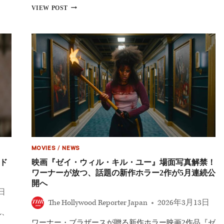
映
『THE
VIEW POST
画
MUMMY
100
／
年
ザ・
の
マ
系
ミ
譜
ー
──
棺
ク
の
ラ
中
シ
の
ッ
少
ク
女』
か
新
ら
場
現
面
代
MOVIES
/
NEWS
カ
ホ
ッ
ド
映画『ゼイ・ウィル・キル・ユー』場面写真解禁！
ラ
ト
ワーナーが放つ、話題の新作ホラー2作が5月連続公
ー
解
開へ
ま
禁！
9日
で、
ホ
The Hollywood Reporter Japan
2026年3月13日
そ
ラ
の
れ、
ー
進
界“最
ワーナー・ブラザースが贈る新作ホラー映画2作品『ゼ
…