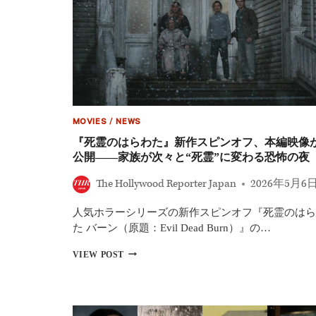
MOVIES
/
NEWS
『死霊のはらわた』新作スピンオフ、本編映像
公開――家族が次々と“死霊”に変わる恐怖の夜
The Hollywood Reporter Japan
2026年5月6
人気ホラーシリーズの新作スピンオフ『死霊のはら
た バーン（原題：Evil Dead Burn）』の…
『死
VIEW POST
霊
の
は
ら
わ