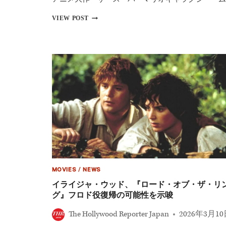
『ス
VIEW POST
ー
パ
ー
マ
リ
オ』
興
行
収
入
が
異
次
元
世
界
7
MOVIES
/
NEWS
億
イライジャ・ウッド、『ロード・オブ・ザ・リ
ド
グ』フロド役復帰の可能性を示唆
ル
目
The Hollywood Reporter Japan
2026年3月1
前
の