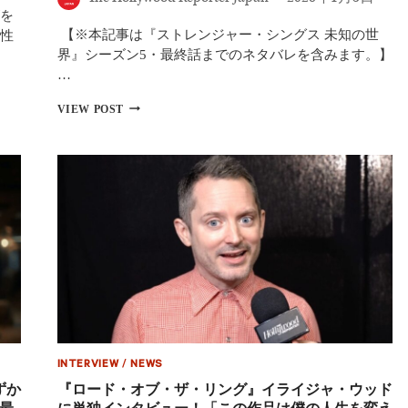
放
を
つ、
【※本記事は『ストレンジャー・シングス 未知の世
話
性
題
界』シーズン5・最終話までのネタバレを含みます。】
の
…
新
作
『ス
VIEW POST
ホ
ト
ラ
レ
ー
ン
2
ジ
作
ャ
が
ー・
5
シ
月
ン
連
グ
続
ス』
公
最
開
終
へ
章
で
大
INTERVIEW
/
NEWS
抜
擢！
ずか
『ロード・オブ・ザ・リング』イライジャ・ウッド
14