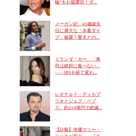
輪”をお披露目！ダ...
メーガン妃、45歳誕生
日に盛大な「水着ダイ
ブ」披露！愛犬との...
ミランダ・カー、「寿
司は絶対に食べない」
――IBSを経て変わ...
レオナルド・ディカプ
リオとジェフ・ベゾ
ス、約314億円で絶滅...
【訃報】俳優マリー・