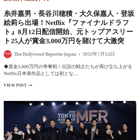
JAPAN
/
NEWS
/
TV
大
ヒ
糸井嘉男・長谷川穂積・大久保嘉人・登坂
ッ
ト
絵莉ら出場！Netflix『ファイナルドラフ
公
開
ト』8月12日配信開始、元トップアスリー
中
ト25人が賞金3,000万円を賭けて大激突
の
『リ
ロ
The Hollywood Reporter Japan
2025年7月15日
＆
ス
◆賞金3,000万円の争奪戦！伝説の戦士たちが再び立ち上がる
テ
Netflix日本発作品としては初とな…
ィ
ッ
糸
VIEW POST
チ』
井
か
嘉
ら
男・
『鬼
長
滅
谷
の
川
刃』
穂
最
積・
新
大
作