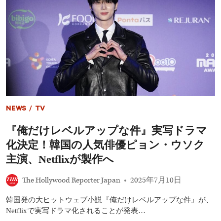
信
2
開
年
始、
ぶ
元
り
ト
映
ッ
画
プ
第
ア
2
ス
作
リ
は
ー
「素
ト
晴
25
NEWS
/
TV
ら
人
し
が
『俺だけレベルアップな件』実写ドラマ
い
賞
作
化決定！韓国の人気俳優ピョン・ウソク
金
品
3,000
だ
主演、Netflixが製作へ
万
と
円
自
The Hollywood Reporter Japan
2025年7月10日
を
負」
賭
け
韓国発の大ヒットウェブ小説『俺だけレベルアップな件』が、
て
Netflixで実写ドラマ化されることが発表…
大