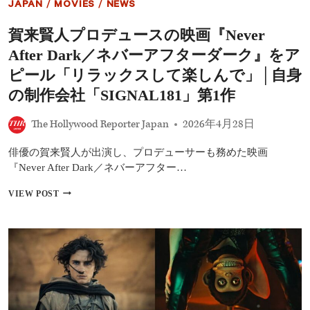
JAPAN
/
MOVIES
/
NEWS
初
日
賀来賢人プロデュースの映画『Never
舞
台
After Dark／ネバーアフターダーク』をア
挨
拶
ピール「リラックスして楽しんで」│自身
で
の制作会社「SIGNAL181」第1作
語
っ
た“特
The Hollywood Reporter Japan
2026年4月28日
別
な
俳優の賀来賢人が出演し、プロデューサーも務めた映画
思
『Never After Dark／ネバーアフター…
い”
賀
VIEW POST
来
賢
人
プ
ロ
デ
ュ
ー
ス