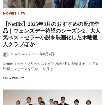
日
本
発
MOVIES
/
TV
の
メ
【Netflix】2025年8月のおすすめの配信作
ガ
ヒ
品｜ウェンズデー待望のシーズン2、大人
ッ
ト
気ベストセラー小説を映画化した木曜殺
作
人クラブほか
『今
際
の
Moe Wada
2025年8月4日
国
の
Netflix（ネットフリックス）が2025年8月に配信する、注目の
ア
映画・シリーズを紹介。 今月は、…
リ
ス』
【NETFLIX】
VIEW POST
シ
2025
ー
年
ズ
8
ン
月
3、
の
『ウ
お
ェ