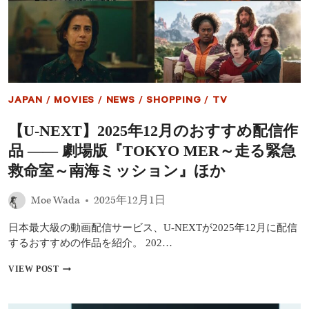
の
映
画
『NEVER
AFTER
DARK
／
ネ
JAPAN
/
MOVIES
/
NEWS
/
SHOPPING
/
TV
バ
ー
【U-NEXT】2025年12月のおすすめ配信作
ア
フ
品 ―― 劇場版『TOKYO MER～走る緊急
タ
ー
救命室～南海ミッション』ほか
ダ
ー
Moe Wada
2025年12月1日
ク』
を
日本最大級の動画配信サービス、U-NEXTが2025年12月に配信
ア
ピ
するおすすめの作品を紹介。 202…
ー
ル
【U-
VIEW POST
「リ
NEXT】
ラ
2025
ッ
年