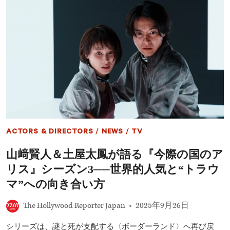
ク
12
ス
月
し
の
て
お
楽
す
し
す
ん
め
で」
配
│
信
自
作
身
品
の
――
制
劇
作
場
ACTORS & DIRECTORS
/
NEWS
/
TV
会
版
社
『TOKYO
山﨑賢人＆土屋太鳳が語る『今際の国のア
「SIGNAL181」
MER
第
～
リス』シーズン3──世界的人気と“トラウ
1
走
作
る
マ”への向き合い方
緊
急
The Hollywood Reporter Japan
2025年9月26日
救
命
シリーズは、謎と死が支配する〈ボーダーランド〉へ再び戻
室