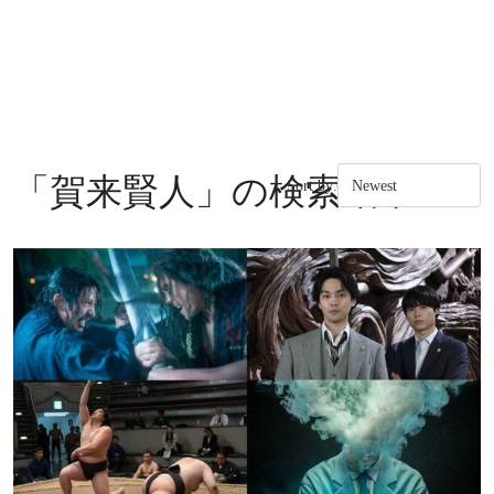
「
賀来賢人
」の検索結果
Sort by: