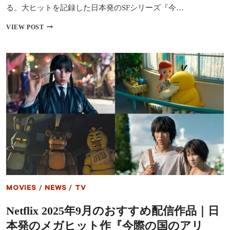
～
る。大ヒットを記録した日本発のSFシリーズ『今…
南
海
山
VIEW POST
ミ
﨑
ッ
賢
シ
人
ョ
＆
ン』
土
ほ
屋
か
太
鳳
が
語
る
『今
際
の
国
の
ア
MOVIES
/
NEWS
/
TV
リ
ス』
Netflix 2025年9月のおすすめ配信作品｜日
シ
ー
本発のメガヒット作『今際の国のアリ
ズ