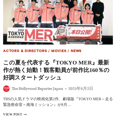
す
ン
す
ズ
め
デ
の
ー』
配
シ
信
ー
作
ズ
品
ン
｜
2
ウ
後
ェ
半
ACTORS & DIRECTORS
/
MOVIES
/
NEWS
ン
ほ
ズ
か
この夏を代表する『TOKYO MER』最新
デ
ー
作が熱く始動！観客動員が前作比160％の
待
望
好調スタートダッシュ
の
シ
The Hollywood Reporter Japan
2025年8月2日
ー
ズ
TBSの人気ドラマの映画化第2作、劇場版『TOKYO MER～走る
ン
2、
緊急救命室～南海ミッション』が8月…
大
人
こ
VIEW POST