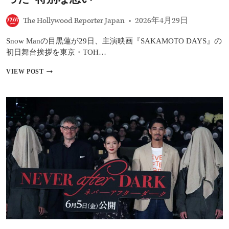
契
約！
The Hollywood Reporter Japan
2026年4月29日
『み
な
Snow Manの目黒蓮が29日、主演映画『SAKAMOTO DAYS』の
に
幸
初日舞台挨拶を東京・TOH…
あ
れ』
目
VIEW POST
で
黒
全
蓮、
米
カ
を
ナ
震
ダ
撼
か
さ
ら
せ
一
た
時
異
帰
才
国
が
主
世
演
界
映
へ
画
『SAKAMOTO
DAYS』