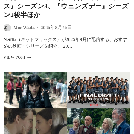
ン
ス』シーズン3、『ウェンズデー』シーズ
3──
ン2後半ほか
世
界
的
Moe Wada
2025年8月25日
人
気
Netflix（ネットフリックス）が2025年9月に配信する、おすす
と“ト
めの映画・シリーズを紹介。 20…
ラ
ウ
NETFLIX
VIEW POST
マ”へ
2025
の
年
向
9
き
月
合
の
い
お
方
す
す
め
配
信
作
品
｜