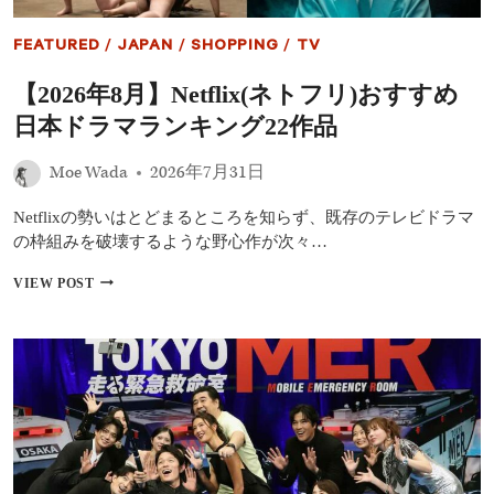
FEATURED
/
JAPAN
/
SHOPPING
/
TV
【2026年8月】Netflix(ネトフリ)おすすめ
日本ドラマランキング22作品
Moe Wada
2026年7月31日
Netflixの勢いはとどまるところを知らず、既存のテレビドラマ
の枠組みを破壊するような野心作が次々…
【2026
VIEW POST
年
8
月】
NETFLIX(ネ
ト
フ
リ)
お
す
す