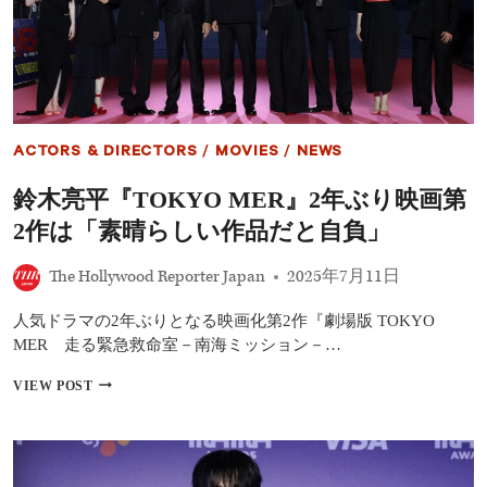
久
ま
保
で、
嘉
心
人・
躍
登
る
坂
注
絵
目
莉
作
ACTORS & DIRECTORS
/
MOVIES
/
NEWS
ら
が
出
続々
鈴木亮平『TOKYO MER』2年ぶり映画第
場！
NETFLIX『フ
2作は「素晴らしい作品だと自負」
ァ
イ
The Hollywood Reporter Japan
2025年7月11日
ナ
ル
ド
人気ドラマの2年ぶりとなる映画化第2作『劇場版 TOKYO
ラ
MER 走る緊急救命室－南海ミッション－…
フ
ト』
鈴
VIEW POST
8
木
月
亮
12
平
日
『TOKYO
配
MER』