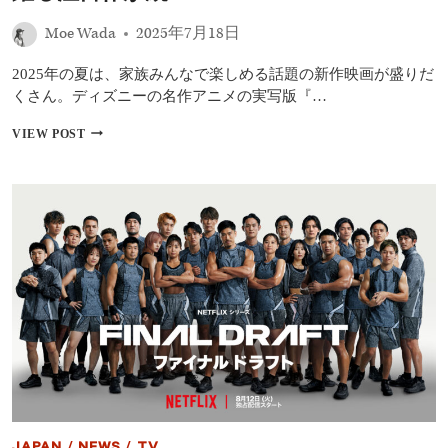
160％
の
Moe Wada
2025年7月18日
好
調
2025年の夏は、家族みんなで楽しめる話題の新作映画が盛りだ
ス
くさん。ディズニーの名作アニメの実写版『…
タ
ー
【2025
VIEW POST
ト
年
ダ
公
ッ
開】
シ
親
ュ
子
で
楽
し
め
る
夏
休
み
映
画
特
集：