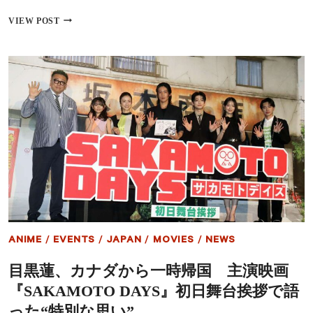
衛
二
日
VIEW POST
ら
本
新
映
キ
画
ャ
界
ス
の
ト
超
も
新
集
星・
結
下
津
優
太
監
督、
ハ
リ
ウ
ANIME
/
EVENTS
/
JAPAN
/
MOVIES
/
NEWS
ッ
ド
目黒蓮、カナダから一時帰国 主演映画
大
手
『SAKAMOTO DAYS』初日舞台挨拶で語
KPE
と
った“特別な思い”