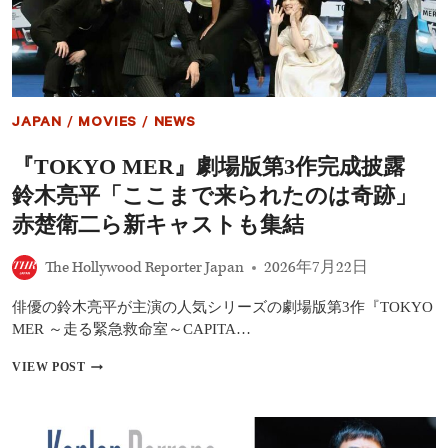
め
日
本
ド
ラ
マ
ラ
JAPAN
/
MOVIES
/
NEWS
ン
キ
『TOKYO MER』劇場版第3作完成披露
ン
グ
鈴木亮平「ここまで来られたのは奇跡」
22
作
赤楚衛二ら新キャストも集結
品
The Hollywood Reporter Japan
2026年7月22日
俳優の鈴木亮平が主演の人気シリーズの劇場版第3作『TOKYO
MER ～走る緊急救命室～CAPITA…
『TOKYO
VIEW POST
MER』
劇
場
版