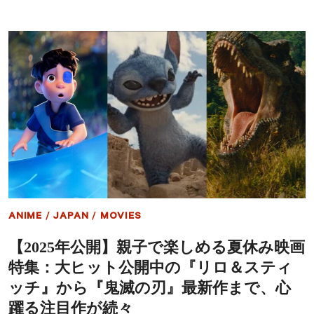
気
の
ベ
夏
ス
を
ト
代
セ
表
ラ
す
ー
る
小
『TOKYO
説
MER』
を
最
映
新
画
作
化
が
し
熱
た
く
木
始
曜
動！
ANIME
/
JAPAN
/
MOVIES
殺
観
人
客
【2025年公開】親子で楽しめる夏休み映画
ク
動
ラ
員
特集：大ヒット公開中の『リロ＆スティ
ブ
が
ほ
前
ッチ』から『鬼滅の刃』最新作まで、心
か
作
躍る注目作が続々
比