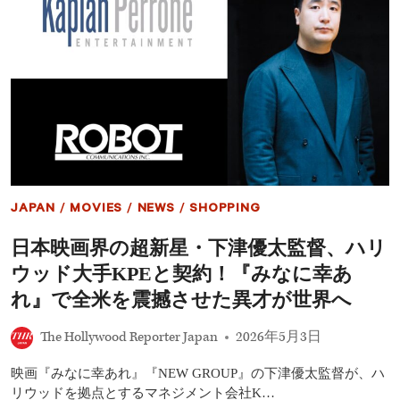
第
3
作
完
成
披
露
鈴
木
亮
平
「こ
こ
JAPAN
/
MOVIES
/
NEWS
/
SHOPPING
ま
で
日本映画界の超新星・下津優太監督、ハリ
来
ら
ウッド大手KPEと契約！『みなに幸あ
れ
た
れ』で全米を震撼させた異才が世界へ
の
は
The Hollywood Reporter Japan
2026年5月3日
奇
跡」
映画『みなに幸あれ』『NEW GROUP』の下津優太監督が、ハ
赤
楚
リウッドを拠点とするマネジメント会社K…