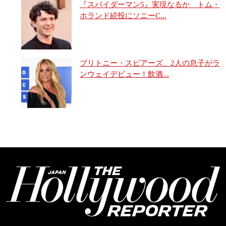
『スパイダーマン5』実現なるか トム・
ホランド続投にソニーC...
ブリトニー・スピアーズ、2人の息子がラ
ンウェイデビュー！飲酒...