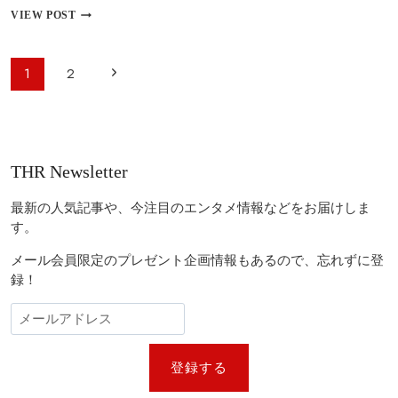
激
『俺
VIEW POST
突
だ
け
レ
ペ
次
1
2
ベ
ー
ル
の
ア
ジ
ッ
ペ
ナ
プ
ビ
な
ー
THR Newsletter
件』
ゲ
ジ
実
ー
写
最新の人気記事や、今注目のエンタメ情報などをお届けしま
ド
シ
す。
ラ
ョ
マ
メール会員限定のプレゼント企画情報もあるので、忘れずに登
化
ン
録！
決
定！
韓
国
の
人
登録する
気
俳