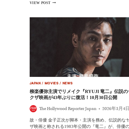
海
『沈
VIEW POST
外
黙
の
の
注
艦
目
隊
作
北
を
極
厳
海
選
大
海
戦』
配
信
日
は
3
JAPAN
/
MOVIES
/
NEWS
月
20
柳楽優弥主演でリメイク『RYUJI 竜二』伝説の
日！
クザ映画が43年ぶりに復活！10月30日公開
玉
木
The Hollywood Reporter Japan
2026年3月4
宏
出
故・俳優 金子正次が脚本・主演を務め、伝説的な
演
の
ザ映画と称される1983年公開の『竜二』が、俳優