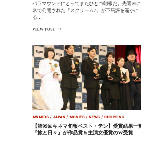
年
パラマウントにとってまたひとつ朗報だ。先週末に
ぶ
米で公開された『スクリーム7』が下馬評を遥かに
り
る…
に
復
『ス
VIEW POST
活！
ク
10
リ
月
ー
30
ム
日
7』
公
が
開
全
米
6,000
万
ド
ル
の
オ
ー
AWARDS
/
JAPAN
/
MOVIES
/
NEWS
/
SHOPPING
プ
ニ
【第99回キネマ旬報ベスト・テン】受賞結果一
ン
『旅と日々』が作品賞＆主演女優賞のW受賞
グ