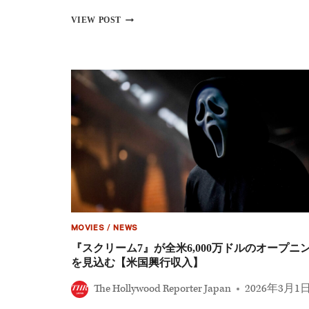
未
柳
公
VIEW POST
楽
開
優
シ
弥
ー
主
ン
演
を
で
加
リ
え
メ
た
イ
PRIME
ク
VIDEO
『RYUJI
特
竜
別
二』
版
伝
に
説
の
ヤ
MOVIES
/
NEWS
ク
『スクリーム7』が全米6,000万ドルのオープニ
ザ
を見込む【米国興行収入】
映
画
The Hollywood Reporter Japan
2026年3月1
が
43