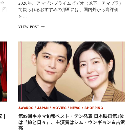
全
2026年、アマゾンプライムビデオ（以下、アマプラ）
秘
話
上回
で観られるおすすめの邦画には、国内外から高評価
と
を…
森
崎
【2026
VIEW POST
ウ
年
ィ
最
ン
新】
と
ア
の
マ
初
プ
共
ラ
演
で
お
す
す
め
の
邦
画
AWARDS
/
JAPAN
/
MOVIES
/
NEWS
/
SHOPPING
（映
画）
覧｜
第99回キネマ旬報ベスト・テン発表 日本映画第1位
ま
は『旅と日々』、主演賞はシム・ウンギョン＆吉沢
と
亮