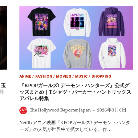
ジ
オ
日
本
責
任
者
に
バ
デ
ィ・
マ
リ
ー
ANIME
/
FASHION
/
MOVIES
/
MUSIC
/
SHOPPING
ニ
！玉
『KPOPガールズ! デーモン・ハンターズ』公式グ
が
別
ッズまとめ｜Tシャツ・パーカー・ハントリックス
就
アパレル特集
任
日
日
The Hollywood Reporter Japan
2026年3月6日
本
発
コ
Netflixアニメ映画『KPOPガールズ! デーモン・ハンタ
ン
ーズ』の人気が世界中で拡大している。作…
テ
ン