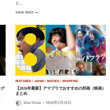
ャ
ヒ…
ツ・
パ
田
VIEW POST
ー
中
カ
麗
ー・
奈
ハ
が“泥
ン
棒
ト
役”に
リ
挑
ッ
戦！
ク
『黄
ス
金
ア
泥
パ
棒』
レ
完
ル
成
特
披
集
FEATURED
/
JAPAN
/
MOVIES
/
SHOPPING
露
で
ング
【2026年最新】アマプラでおすすめの邦画（映画）
語
まとめ
っ
た
日
Moe Wada
2026年2月28日
撮
影