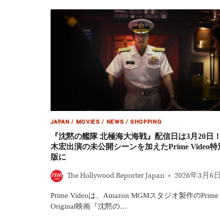
版】
開
春
休
み
に
お
す
す
め
の
子
ど
も
向
JAPAN
/
MOVIES
/
NEWS
/
SHOPPING
け
映
『沈黙の艦隊 北極海大海戦』配信日は3月20日
画！
木宏出演の未公開シーンを加えたPrime Video特
配
版に
信
で
The Hollywood Reporter Japan
2026年3月6
観
れ
Prime Videoは、Amazon MGMスタジオ製作のPrime
る
日
Original映画『沈黙の…
本・