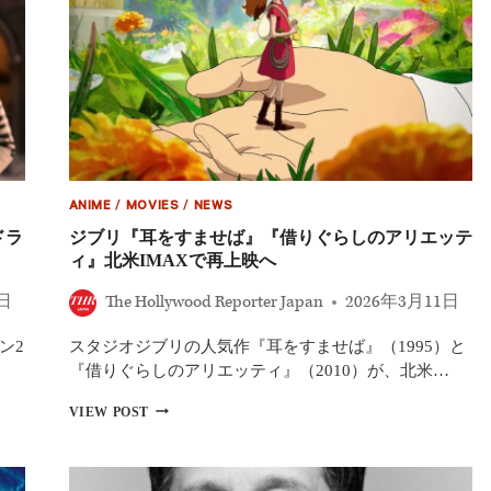
ANIME
/
MOVIES
/
NEWS
ドラ
ジブリ『耳をすませば』『借りぐらしのアリエッテ
ィ』北米IMAXで再上映へ
3日
The Hollywood Reporter Japan
2026年3月11日
ン2
スタジオジブリの人気作『耳をすませば』（1995）と
『借りぐらしのアリエッティ』（2010）が、北米…
ジ
VIEW POST
ブ
リ
『耳
を