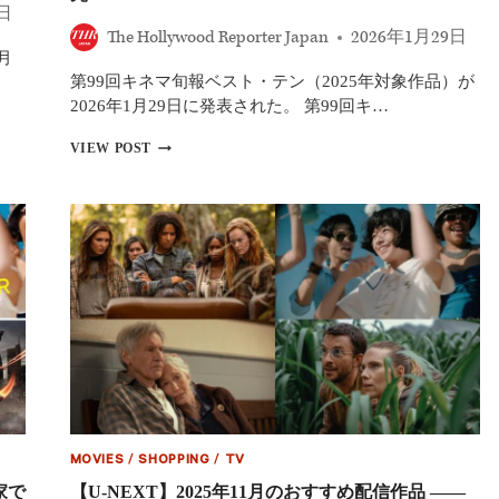
め
0日
The Hollywood Reporter Japan
2026年1月29日
月
第99回キネマ旬報ベスト・テン（2025年対象作品）が
2026年1月29日に発表された。 第99回キ…
第
VIEW POST
99
回
キ
ネ
マ
旬
報
ベ
ス
ト・
テ
ン
発
表
日
MOVIES
/
SHOPPING
/
TV
本
映
家で
【U-NEXT】2025年11月のおすすめ配信作品 ――