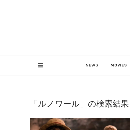
内
容
を
ス
キ
ッ
プ
NEWS
MOVIES
「
ルノワール
」の検索結果