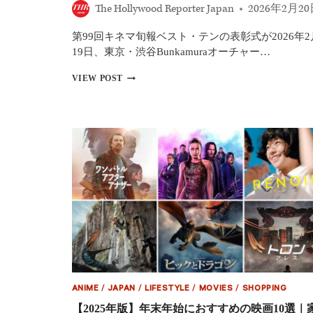
を
The Hollywood Reporter Japan
2026年2月2
見
込
第99回キネマ旬報ベスト・テンの表彰式が2026年2
む
【米
19日、東京・渋谷Bunkamuraオーチャー…
国
【第
興
VIEW POST
99
行
回
収
キ
入】
ネ
マ
旬
報
ベ
ス
ト・
テ
ン】
受
賞
結
果
一
ANIME
/
JAPAN
/
LIFESTYLE
/
MOVIES
/
SHOPPING
覧
【2025年版】年末年始におすすめの映画10選｜