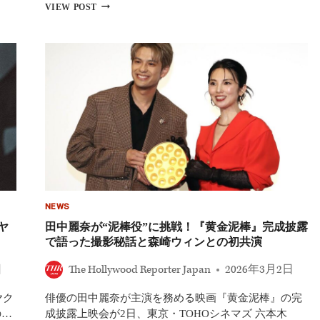
『KPOP
VIEW POST
ツ
ガ
の
ー
世
ル
界
ズ!
展
デ
開
ー
を
モ
加
ン・
速
ハ
ン
タ
ー
ズ』
公
式
NEWS
グ
ッ
ヤ
田中麗奈が“泥棒役”に挑戦！『黄金泥棒』完成披露
ズ
で語った撮影秘話と森崎ウィンとの初共演
ま
と
日
The Hollywood Reporter Japan
2026年3月2日
め
｜
ヤク
俳優の田中麗奈が主演を務める映画『黄金泥棒』の完
T
シ
の…
成披露上映会が2日、東京・TOHOシネマズ 六本木