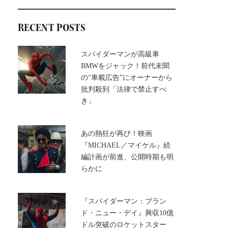
RECENT POSTS
スパイダーマンが高級車
BMWをジャック！前代未聞
の“車載広告”にオーナーから
批判殺到「法律で禁止すべ
き」
あの熱狂が再び！映画
『MICHAEL／マイケル』続
編計画が前進、公開時期も明
らかに
『スパイダーマン：ブラン
ド・ニュー・デイ』興収10億
ドル突破のロケットスター