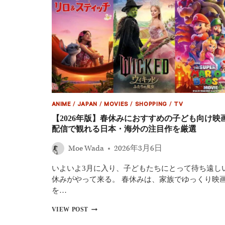
シ
ー
ズ
ン
2、
グ
ラ
ン
ド
ラ
イ
ANIME
/
JAPAN
/
MOVIES
/
SHOPPING
/
TV
ン
再
【2026年版】春休みにおすすめの子ども向け映
現
配信で観れる日本・海外の注目作を厳選
の
裏
Moe Wada
2026年3月6日
側
メ
いよいよ3月に入り、子どもたちにとって待ち遠し
イ
キ
休みがやって来る。 春休みは、家族でゆっくり映
ン
を…
グ
映
【2026
VIEW POST
像
年
公