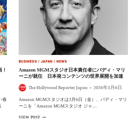
す
ま
せ
ば』
『借
り
ぐ
ら
し
の
ア
BUSINESS
/
JAPAN
/
NEWS
リ
エ
画！
Amazon MGMスタジオ日本責任者にバディ・マリ
ッ
ーニが就任 日本発コンテンツの世界展開を加速
テ
ィ』
The Hollywood Reporter Japan
2026年3月6日
北
米
い春
Amazon MGMスタジオは3月6日（金）、バディ・マリ
IMAX
で
画
ーニを「Amazon MGMスタジオ ジャ…
再
AMAZON
上
VIEW POST
MGM
映
ス
へ
タ