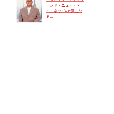
ランド・ニュー・デ
イ』ネッドの“気にな
る...