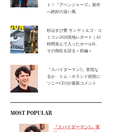
ト！『アベンジャーズ』新作
へ絶好の追い風
杉山すぴ豊 サンディエゴ・コ
ミコン2026現地レポート｜43
時間並んで入ったホールH、
その熱狂を語る＜前編＞
『スパイダーマン5』実現な
るか トム・ホランド続投に
ソニーCEOが最新コメント
MOST POPULAR
『スパイダーマン5』実