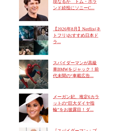
現なるか トム・ホラ
ンド続投にソニーC...
【2026年8月】Netflix(ネ
トフリ)おすすめ日本ド
ラ...
スパイダーマンが高級
車BMWをジャック！前
代未聞の“車載広告...
メーガン妃、推定6カラ
ットの“巨大ダイヤ指
輪”をお披露目！ダ...
『スパイダーマン：ブ