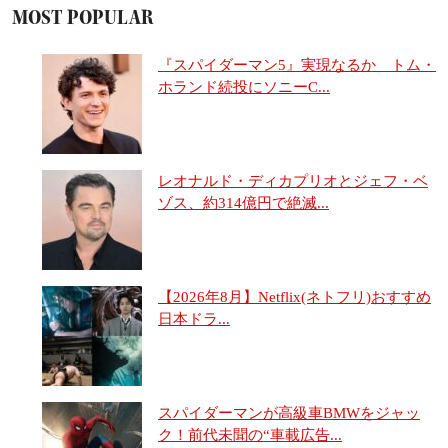
MOST POPULAR
『スパイダーマン5』実現なるか トム・
ホランド続投にソニーC...
レオナルド・ディカプリオとジェフ・ベ
ゾス、約314億円で絶滅...
【2026年8月】Netflix(ネトフリ)おすすめ
日本ドラ...
スパイダーマンが高級車BMWをジャッ
ク！前代未聞の“車載広告...