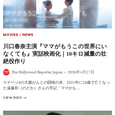
領
の
ケ
ー
キ』
7
月
MOVIES
/
NEWS
公
開
川口春奈主演『ママがもうこの世界にい
｜
独
なくても』実話映画化｜10キロ減量の壮
裁
下
絶役作り
の
イ
The Hollywood Reporter Japan
2026年4月17日
ラ
ク
ステージ4の大腸がんとの闘病の末、2021年に24歳で亡くなっ
を
描
た遠藤和（のどか）さんの手記「ママがも…
い
た
川
VIEW POST
実
口
話
春
ベ
奈