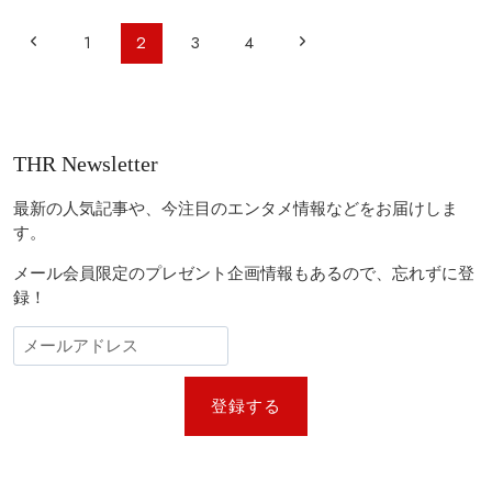
オ
唱
リ
監
ペ
前
次
1
2
3
4
テ
督
ー
ィ
『旅
の
の
の
と
ジ
高
日々』
ペ
ペ
ナ
さ
ロ
ビ
が
カ
ー
ー
THR Newsletter
魅
ル
ゲ
ジ
ジ
力」
ノ
ー
映
最新の人気記事や、今注目のエンタメ情報などをお届けしま
画
シ
す。
祭
ョ
コ
メール会員限定のプレゼント企画情報もあるので、忘れずに登
ン
ン
録！
ペ
部
門
に
選
出
登録する
「意
味
深
く