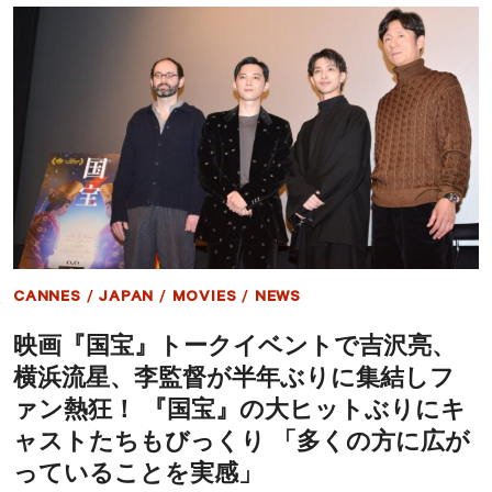
ー
ク
イ
ベ
ン
ト
に
吉
沢
亮
＆
横
浜
流
星
CANNES
/
JAPAN
/
MOVIES
/
NEWS
が
登
映画『国宝』トークイベントで吉沢亮、
場！
「映
横浜流星、李監督が半年ぶりに集結しフ
画
の
ァン熱狂！ 『国宝』の大ヒットぶりにキ
中
ャストたちもびっくり 「多くの方に広が
で
歌
っていることを実感」
舞