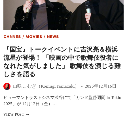
10
選
｜
2026
卓
上
カ
CANNES
/
MOVIES
/
NEWS
レ
ン
『国宝』トークイベントに吉沢亮＆横浜
ダ
ー
流星が登場！ 「映画の中で歌舞伎役者に
付
き
なれた気がしました」 歌舞伎を演じる難
AMAZON
しさを語る
キ
ャ
ン
山咲 こむぎ（Komugi Yamazaki）
2025年12月16日
ペ
ー
ヒューマントラストシネマ渋谷にて「カンヌ監督週間 in Tokio
ン
2025」が 12月12日（金）…
開
催
『国
VIEW POST
中
宝』
ト