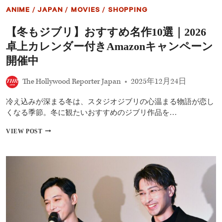
映
ANIME
/
JAPAN
/
MOVIES
/
SHOPPING
＞
開
【冬もジブリ】おすすめ名作10選｜2026
催
決
卓上カレンダー付きAmazonキャンペーン
定
『RRR』
開催中
『ズ
ー
The Hollywood Reporter Japan
2025年12月24日
ト
ピ
冷え込みが深まる冬は、スタジオジブリの心温まる物語が恋し
ア
2』
くなる季節。冬に観たいおすすめのジブリ作品を…
『国
宝』
【冬
VIEW POST
な
も
ど
ジ
全
ブ
15
リ】
作
お
【2026
す
年
す
1
め
月】
名
作