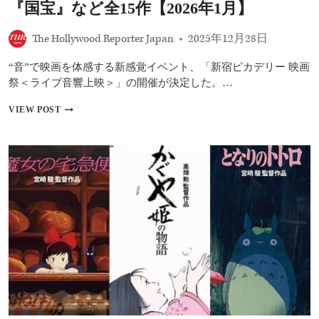
し
『国宝』など全15作【2026年1月】
た、
世
The Hollywood Reporter Japan
2025年12月28日
代
を
“音”で映画を体感する新感覚イベント、「新宿ピカデリー 映画
越
え
祭＜ライブ音響上映＞」の開催が決定した。…
て
受
新
VIEW POST
け
宿
継
ピ
が
カ
れ
デ
る
リ
ト
ー
ラ
映
ウ
画
マ
祭
＜
ラ
イ
ブ
音
響
上