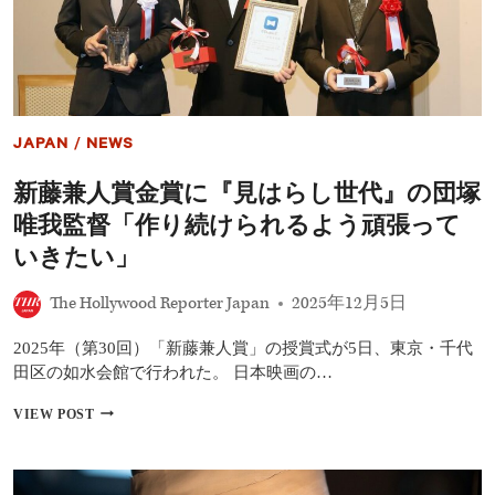
相
り
日
に
監
キ
督
ャ
が
ス
明
ト
か
た
JAPAN
/
NEWS
す
ち
歌
も
新藤兼人賞金賞に『見はらし世代』の団塚
舞
び
伎
っ
唯我監督「作り続けられるよう頑張って
へ
く
の
いきたい」
り
情
「多
熱
く
The Hollywood Reporter Japan
2025年12月5日
「何
の
が
方
2025年（第30回）「新藤兼人賞」の授賞式が5日、東京・千代
人
に
を
田区の如水会館で行われた。 日本映画の…
広
感
が
動
新
VIEW POST
っ
さ
藤
て
せ
兼
い
る
人
る
の
賞