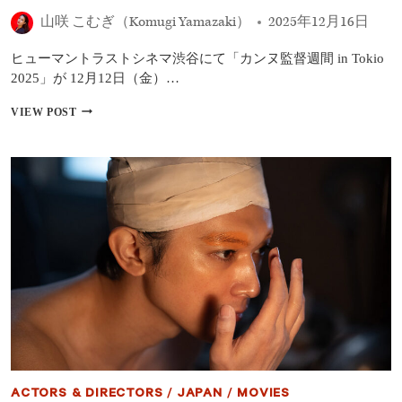
伎
山咲 こむぎ（Komugi Yamazaki）
2025年12月16日
役
者
に
ヒューマントラストシネマ渋谷にて「カンヌ監督週間 in Tokio
な
2025」が 12月12日（金）…
れ
た
映
VIEW POST
気
画
が
『国
し
宝』
ま
ト
し
ー
た」
ク
歌
イ
舞
ベ
伎
ン
を
ト
演
で
じ
吉
る
沢
難
亮、
し
横
さ
浜
を
流
ACTORS & DIRECTORS
/
JAPAN
/
MOVIES
語
星、