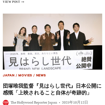
『国
VIEW POST
頑
宝』
張
実
っ
写
て
邦
い
画
き
の
た
歴
い」
代
興
収
1
位
の
173
億
円
突
JAPAN
/
MOVIES
/
NEWS
破、
『踊
団塚唯我監督『見はらし世代』日本公開に
る
2』
感慨「上映されること自体が奇跡的」
を
22
The Hollywood Reporter Japan
2025年10月12日
年