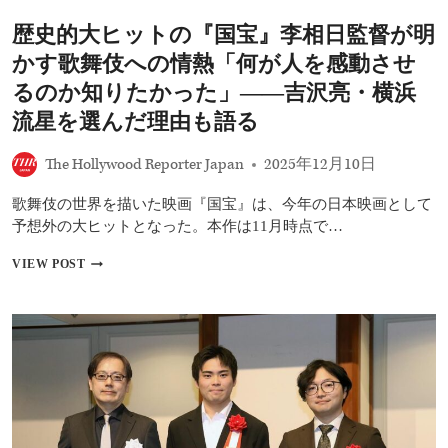
る
李
歴史的大ヒットの『国宝』李相日監督が明
監
督
かす歌舞伎への情熱「何が人を感動させ
が
半
るのか知りたかった」――吉沢亮・横浜
年
流星を選んだ理由も語る
ぶ
り
に
The Hollywood Reporter Japan
2025年12月10日
集
結
歌舞伎の世界を描いた映画『国宝』は、今年の日本映画として
し
予想外の大ヒットとなった。本作は11月時点で…
フ
ァ
歴
VIEW POST
ン
史
熱
的
狂！
大
『国
ヒ
宝』
ッ
の
ト
大
の
ヒ
『国
ッ
宝』
ト
李
ぶ