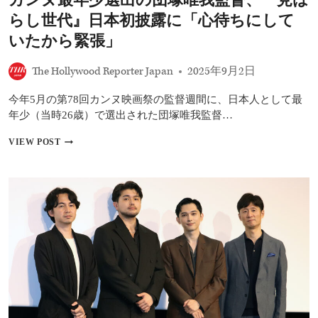
さ
らし世代』日本初披露に「心待ちにして
れ
る
いたから緊張」
こ
と
The Hollywood Reporter Japan
2025年9月2日
自
体
今年5月の第78回カンヌ映画祭の監督週間に、日本人として最
が
奇
年少（当時26歳）で選出された団塚唯我監督…
跡
的」
カ
VIEW POST
ン
ヌ
最
年
少
選
出
の
団
塚
唯
我
監