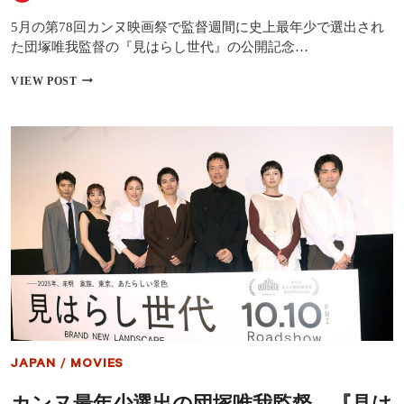
ぶ
り
5月の第78回カンヌ映画祭で監督週間に史上最年少で選出され
更
た団塚唯我監督の『見はらし世代』の公開記念…
新
団
VIEW POST
塚
唯
我
監
督
『見
は
ら
し
世
代』
日
本
公
開
に
感
JAPAN
/
MOVIES
慨
「上
カンヌ最年少選出の団塚唯我監督、『見は
映