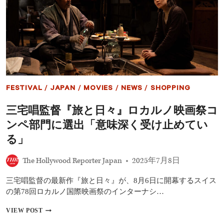
破
で
100
億
円
の
大
台
も
視
FESTIVAL
/
JAPAN
/
MOVIES
/
NEWS
/
SHOPPING
野、
主
三宅唱監督『旅と日々』ロカルノ映画祭コ
演・
吉
ンペ部門に選出「意味深く受け止めてい
沢
亮
る」
「総
合
The Hollywood Reporter Japan
2025年7月8日
芸
術
三宅唱監督の最新作『旅と日々』が、8月6日に開幕するスイス
と
し
の第78回ロカルノ国際映画祭のインターナシ…
て
の
三
VIEW POST
ク
宅