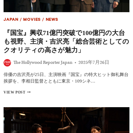
督、
『見
は
ら
JAPAN
/
MOVIES
/
NEWS
し
世
『国宝』興収71億円突破で100億円の大台
代』
日
も視野、主演・吉沢亮「総合芸術としての
本
初
クオリティの高さが魅力」
披
露
The Hollywood Reporter Japan
2025年7月26日
に
「心
俳優の吉沢亮が25日、主演映画『国宝』の特大ヒット御礼舞台
待
ち
挨拶を、李相日監督とともに東京・109シネ…
に
し
『国
VIEW POST
て
宝』
い
興
た
収
か
71
ら
億
緊
円
張」
突