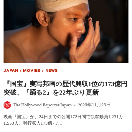
こ
か
金
と
知
賞
を
り
に
実
た
『見
感」
か
は
っ
ら
た」
し
――
世
吉
代』
沢
の
亮・
団
横
塚
浜
唯
JAPAN
/
MOVIES
/
NEWS
流
我
星
監
『国宝』実写邦画の歴代興収1位の173億円
を
督
選
「作
突破、『踊る2』を22年ぶり更新
ん
り
だ
続
The Hollywood Reporter Japan
2025年11月25日
理
け
由
ら
も
れ
映画『国宝』が、24日までの公開172日間で観客動員1,231万
語
る
1,553人、興行収入173億7,7…
る
よ
う