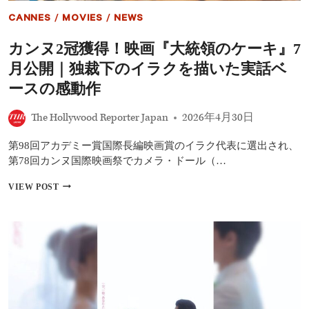
CANNES
/
MOVIES
/
NEWS
カンヌ2冠獲得！映画『大統領のケーキ』7
月公開｜独裁下のイラクを描いた実話ベ
ースの感動作
The Hollywood Reporter Japan
2026年4月30日
第98回アカデミー賞国際長編映画賞のイラク代表に選出され、
第78回カンヌ国際映画祭でカメラ・ドール（…
カ
VIEW POST
ン
ヌ
2
冠
獲
得！
映
画
『大
統