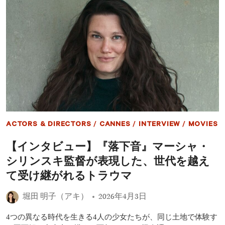
ー
主
ス
演
の
『マ
感
マ
動
が
作
も
う
こ
の
世
界
に
い
な
ACTORS & DIRECTORS
/
CANNES
/
INTERVIEW
/
MOVIES
く
て
【インタビュー】『落下音』マーシャ・
も』
実
シリンスキ監督が表現した、世代を越え
話
映
て受け継がれるトラウマ
画
化
堀田 明子（アキ）
2026年4月3日
｜
10
4つの異なる時代を生きる4人の少女たちが、同じ土地で体験す
キ