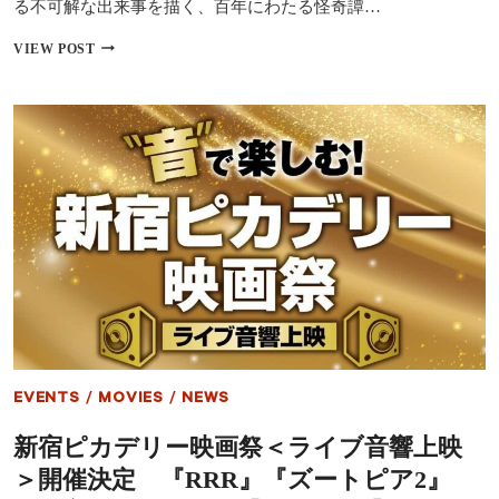
ロ
る不可解な出来事を描く、百年にわたる怪奇譚…
減
量
【イ
VIEW POST
の
ン
壮
タ
絶
ビ
役
ュ
作
ー】
り
『落
下
音』
マ
ー
シ
ャ・
シ
リ
ン
ス
キ
EVENTS
/
MOVIES
/
NEWS
監
督
新宿ピカデリー映画祭＜ライブ音響上映
が
表
＞開催決定 『RRR』『ズートピア2』
現