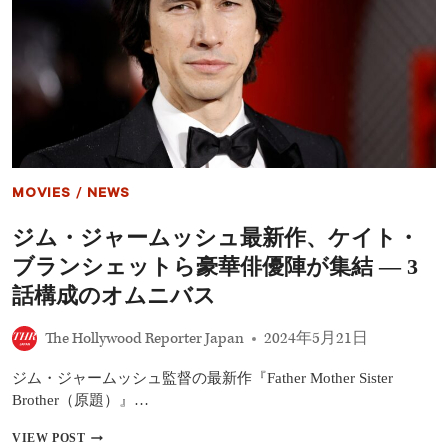
ー、
ジ
ェ
レ
ミ
ー・
ス
ト
ロ
ン
グ、
MOVIES
/
NEWS
ア
ン・
ジム・ジャームッシュ最新作、ケイト・
ハ
サ
ブランシェットら豪華俳優陣が集結 ― 3
ウ
ェ
話構成のオムニバス
イ、
『PAPER
The Hollywood Reporter Japan
2024年5月21日
TIGER』
出
ジム・ジャームッシュ監督の最新作『Father Mother Sister
演
決
Brother（原題）』…
定
ジ
VIEW POST