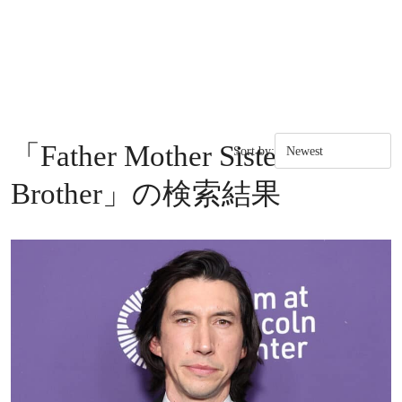
「
Father Mother Sister
Sort by:
Brother
」の検索結果