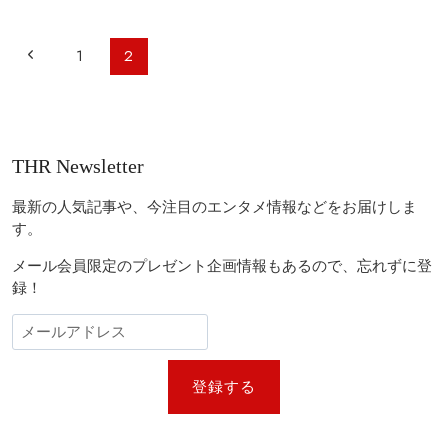
ム・
ジ
ャ
ペ
前
1
2
ー
ー
ム
の
ッ
ジ
シ
ペ
ナ
ュ
ビ
最
ー
THR Newsletter
新
ゲ
ジ
作、
ー
ケ
最新の人気記事や、今注目のエンタメ情報などをお届けしま
イ
シ
す。
ト・
ョ
ブ
メール会員限定のプレゼント企画情報もあるので、忘れずに登
ラ
ン
録！
ン
シ
ェ
ッ
ト
ら
登録する
豪
華
俳