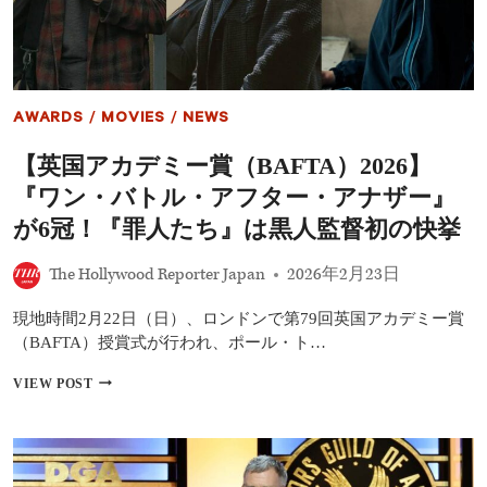
ー
ズ』
の
ハ
ン
ト
AWARDS
/
MOVIES
/
NEWS
リ
ッ
【英国アカデミー賞（BAFTA）2026】
ク
ス
『ワン・バトル・アフター・アナザー』
が
ロ
が6冠！『罪人たち』は黒人監督初の快挙
ン
ド
The Hollywood Reporter Japan
2026年2月23日
ン
降
現地時間2月22日（日）、ロンドンで第79回英国アカデミー賞
臨！
英
（BAFTA）授賞式が行われ、ポール・ト…
国
ア
【英
VIEW POST
カ
国
デ
ア
ミ
カ
ー
デ
賞
ミ