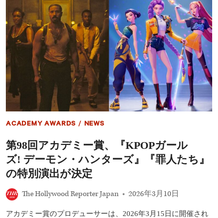
愛
デ
を
ミ
告
ー
白
賞
で
『ブ
ラ
イ
ズ
メ
イ
ズ』
キ
ャ
ACADEMY AWARDS
/
NEWS
ス
ト
第98回アカデミー賞、『KPOPガール
再
集
ズ! デーモン・ハンターズ』『罪人たち』
結
マ
の特別演出が決定
ー
ベ
The Hollywood Reporter Japan
2026年3月10日
ル
俳
アカデミー賞のプロデューサーは、2026年3月15日に開催され
優