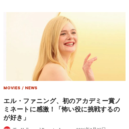
宝』
密
で
な
ア
世
カ
界
デ
戦
ミ
略
ー
に
賞
迫
メ
る
イ
ク
ア
ッ
プ
＆
ヘ
ア
MOVIES
/
NEWS
ス
タ
エル・ファニング、初のアカデミー賞ノ
イ
リ
ミネートに感激！「怖い役に挑戦するの
ン
グ
が好き」
部
門