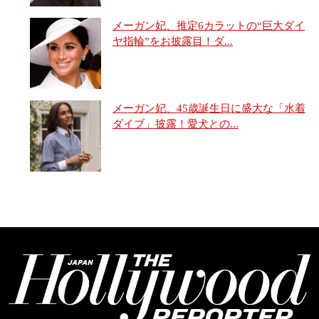
メーガン妃、推定6カラットの“巨大ダイ
ヤ指輪”をお披露目！ダ...
メーガン妃、45歳誕生日に盛大な「水着
ダイブ」披露！愛犬との...