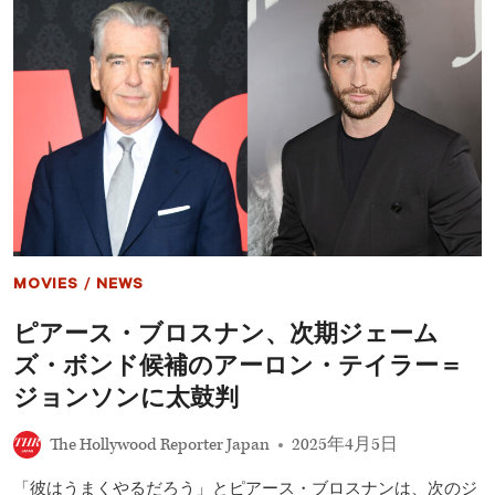
始
ム
ま
ズ
る
ワ
ー
ス、
ハ
ル・
ベ
リ
ー
と
の
共
演
MOVIES
/
NEWS
に
「気
ピアース・ブロスナン、次期ジェーム
後
れ」
ズ・ボンド候補のアーロン・テイラー＝
し
た
ジョンソンに太鼓判
と
明
The Hollywood Reporter Japan
2025年4月5日
か
す
「彼はうまくやるだろう」とピアース・ブロスナンは、次のジ