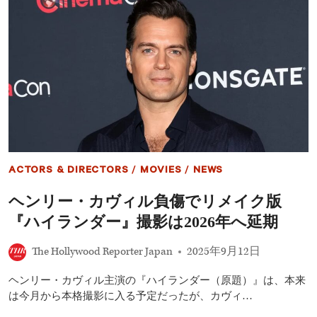
が
シ
再
ー
集
ズ
結
ン
2、
撮
影
開
始
が
無
期
限
ACTORS & DIRECTORS
/
MOVIES
/
NEWS
延
期
ヘンリー・カヴィル負傷でリメイク版
へ
『ハイランダー』撮影は2026年へ延期
The Hollywood Reporter Japan
2025年9月12日
ヘンリー・カヴィル主演の『ハイランダー（原題）』は、本来
は今月から本格撮影に入る予定だったが、カヴィ…