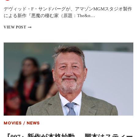
2026
年
デヴィッド・F・サンドバーグが、アマゾンMGMスタジオ製作
へ
による新作『悪魔の棲む家（原題：The&n…
延
期
世
VIEW POST
界
的
ホ
ラ
ー
『悪
魔
の
棲
む
家』
新
作
始
動
－
脚
MOVIES
/
NEWS
本
は
『007』新作が本格始動──脚本はスティー
『死