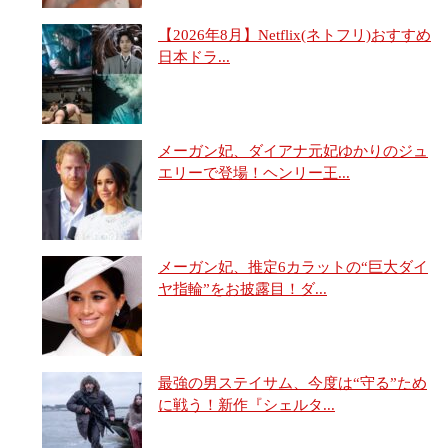
【2026年8月】Netflix(ネトフリ)おすすめ
日本ドラ...
メーガン妃、ダイアナ元妃ゆかりのジュ
エリーで登場！ヘンリー王...
メーガン妃、推定6カラットの“巨大ダイ
ヤ指輪”をお披露目！ダ...
最強の男ステイサム、今度は“守る”ため
に戦う！新作『シェルタ...