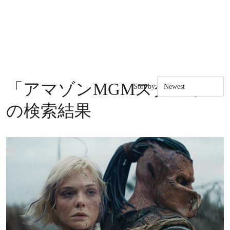
「
アマゾンMGMスタジオ
」
Sort by:
の検索結果