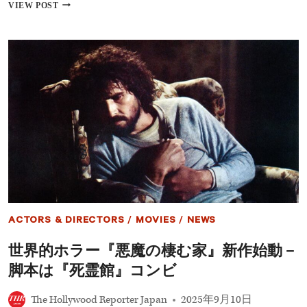
ヘ
VIEW POST
ン
リ
ー・
カ
ヴ
ィ
ル
負
傷
で
リ
メ
イ
ク
版
『ハ
イ
ACTORS & DIRECTORS
/
MOVIES
/
NEWS
ラ
ン
世界的ホラー『悪魔の棲む家』新作始動－
ダ
ー』
脚本は『死霊館』コンビ
撮
影
The Hollywood Reporter Japan
2025年9月10日
は