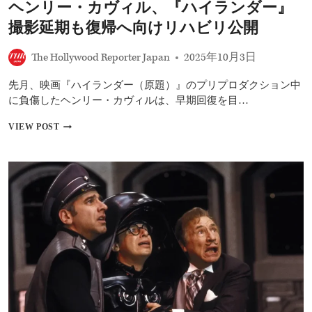
ヘンリー・カヴィル、『ハイランダー』
定！
PRIME
撮影延期も復帰へ向けリハビリ公開
VIDEO
ヒ
The Hollywood Reporter Japan
2025年10月3日
ッ
ト
ス
先月、映画『ハイランダー（原題）』のプリプロダクション中
ピ
に負傷したヘンリー・カヴィルは、早期回復を目…
ン
オ
ヘ
VIEW POST
フ
ン
が
リ
続
ー・
編
カ
へ
ヴ
ィ
ル、
『ハ
イ
ラ
ン
ダ
ー』
撮