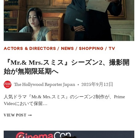
ペ
ー
ス
ボ
ー
ル』
の
続
編
ACTORS & DIRECTORS
/
NEWS
/
SHOPPING
/
TV
が
2027
『Mr.& Mrs.スミス』シーズン2、撮影開
年
公
始が無期限延期へ
開
へ
The Hollywood Reporter Japan
2025年9月12日
──
オ
リ
人気ドラマ『Mr.& Mrs.スミス』のシーズン2制作が、Prime
ジ
Videoにおいて保留…
ナ
ル
『MR.&
VIEW POST
キ
MRS.
ャ
ス
ス
ミ
ト
ス』