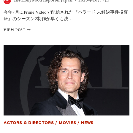
The Hollywood Reporter Japan
2025年10月7日
｜
『鬼
今年7月にPrime Videoで配信された『バラード 未解決事件捜査
滅
の
班』のシーズン2制作が早くも決…
刃』
が
『バ
VIEW POST
北
ラ
米
ー
外
ド
国
未
語
解
映
決
画
事
歴
件
代
捜
1
査
位
班』
を
シ
達
ー
成！
ズ
ン
2
制
ACTORS & DIRECTORS
/
MOVIES
/
NEWS
作
決