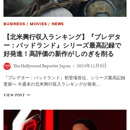
BUSINESS
/
MOVIES
/
NEWS
【北米興行収入ランキング】『プレデタ
ー：バッドランド』シリーズ最高記録で
好発進！高評価の新作がしのぎを削る
The Hollywood Reporter Japan
2025年11月9日
『プレデター：バッドランド』初登場首位、シリーズ最高記録
更新へ 今週末の北米興行収入ランキングが発表…
【北
VIEW POST
米
興
行
収
入
ラ