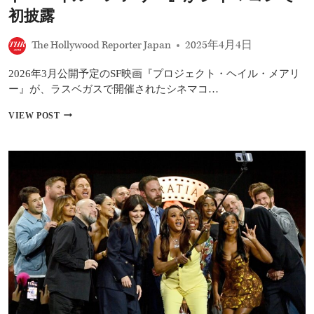
ー
初披露
ロ
ン・
The Hollywood Reporter Japan
2025年4月4日
テ
イ
2026年3月公開予定のSF映画『プロジェクト・ヘイル・メアリ
ラ
ー
ー』が、ラスベガスで開催されたシネマコ…
＝
ジ
ラ
VIEW POST
ョ
イ
ン
ア
ソ
ン・
ン
ゴ
に
ズ
太
リ
鼓
ン
判
グ
主
演
『プ
ロ
ジ
ェ
ク