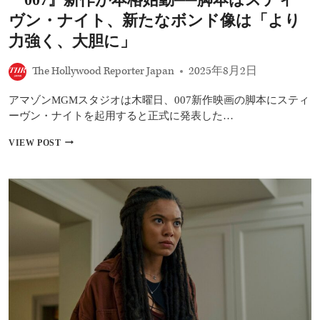
霊
ヴン・ナイト、新たなボンド像は「より
館』
コ
力強く、大胆に」
ン
ビ
The Hollywood Reporter Japan
2025年8月2日
アマゾンMGMスタジオは木曜日、007新作映画の脚本にスティ
ーヴン・ナイトを起用すると正式に発表した…
『007』
VIEW POST
新
作
が
本
格
始
動
──
脚
本
は
ス
テ
ィ