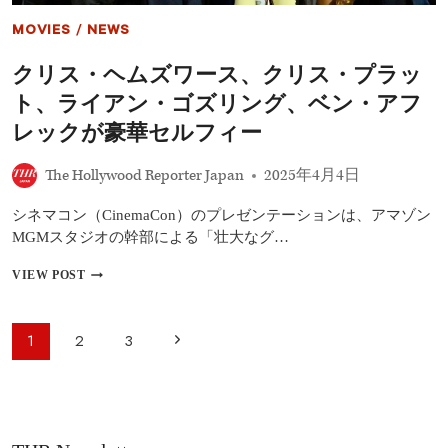
ト・
ヘ
MOVIES
/
NEWS
イ
ル・
クリス・ヘムズワース、クリス・プラッ
メ
ア
ト、ライアン・ゴズリング、ベン・アフ
リ
ー』
レックが豪華セルフィー
が
シ
The Hollywood Reporter Japan
2025年4月4日
ネ
マ
シネマコン（CinemaCon）のプレゼンテーションは、アマゾン
コ
ン
MGMスタジオの幹部による「壮大なグ…
で
初
ク
VIEW POST
披
リ
露
ス・
ヘ
ペ
次
1
2
3
ム
ー
ズ
の
ワ
ジ
ー
ペ
ナ
ス、
ビ
ク
ー