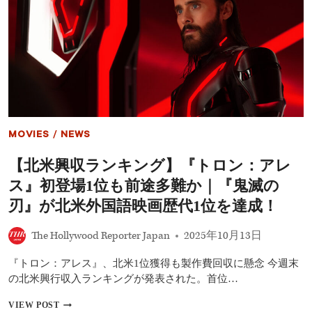
ン
キ
ン
グ】
『プ
レ
デ
タ
ー：
バ
ッ
MOVIES
/
NEWS
ド
ラ
【北米興収ランキング】『トロン：アレ
ン
ド』
ス』初登場1位も前途多難か｜『鬼滅の
シ
リ
刃』が北米外国語映画歴代1位を達成！
ー
ズ
The Hollywood Reporter Japan
2025年10月13日
最
高
『トロン：アレス』、北米1位獲得も製作費回収に懸念 今週末
記
録
の北米興行収入ランキングが発表された。首位…
で
好
【北
VIEW POST