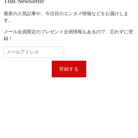
THR Newsletter
リ
ゲ
ジ
ス・
ー
プ
最新の人気記事や、今注目のエンタメ情報などをお届けしま
ラ
シ
す。
ッ
ョ
ト、
メール会員限定のプレゼント企画情報もあるので、忘れずに登
ラ
ン
録！
イ
ア
ン・
ゴ
ズ
リ
登録する
ン
グ、
ベ
ン・
ア
フ
レ
ッ
ク
が
豪
華