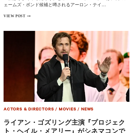
ェームズ・ボンド候補と噂されるアーロン・テイ…
ピ
VIEW POST
ア
ー
ス・
ブ
ロ
ス
ナ
ン、
次
期
ジ
ェ
ー
ム
ズ・
ボ
ン
ACTORS & DIRECTORS
/
MOVIES
/
NEWS
ド
候
ライアン・ゴズリング主演『プロジェク
補
の
ト・ヘイル・メアリー』がシネマコンで
ア