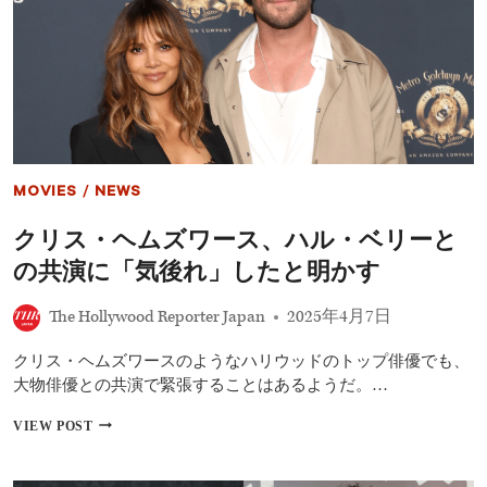
イ』
シ
ー
ズ
ン
2
予
告
編
が
MOVIES
/
NEWS
解
禁
クリス・ヘムズワース、ハル・ベリーと
－
再
の共演に「気後れ」したと明かす
び
超
The Hollywood Reporter Japan
2025年4月7日
能
力
者
クリス・ヘムズワースのようなハリウッドのトップ俳優でも、
た
大物俳優との共演で緊張することはあるようだ。…
ち
の
ク
VIEW POST
暴
リ
走
ス・
が
ヘ