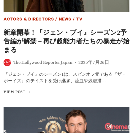
ー
ヴ
ン・
ACTORS & DIRECTORS
/
NEWS
/
TV
ナ
イ
新章開幕！『ジェン・ブイ』シーズン2予
ト、
新
告編が解禁－再び超能力者たちの暴走が始
た
な
まる
ボ
ン
The Hollywood Reporter Japan
2025年7月26日
ド
像
『ジェン・ブイ』のシーズン1は、スピンオフ元である『ザ・
は
「よ
ボーイズ』のテイストを受け継ぎ、流血や残虐描…
り
力
新
VIEW POST
強
章
く、
開
大
幕！
胆
『ジ
に」
ェ
ン・
ブ