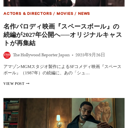
影
延
期
ACTORS & DIRECTORS
/
MOVIES
/
NEWS
も
復
名作パロディ映画『スペースボール』の
帰
へ
続編が2027年公開へ──オリジナルキャス
向
け
トが再集結
リ
ハ
The Hollywood Reporter Japan
2025年9月26日
ビ
リ
アマゾンMGMスタジオ製作によるSFコメディ映画『スペース
公
開
ボール』（1987年）の続編に、あの「シュ…
名
VIEW POST
作
パ
ロ
デ
ィ
映
画
『ス