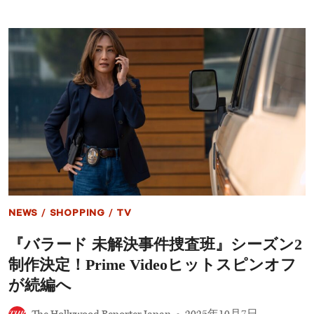
発
米
進！
興
高
収
評
ラ
価
ン
の
キ
新
ン
作
グ】
が
『ト
し
ロ
の
ン：
ぎ
ア
を
レ
削
ス』
る
初
登
場
NEWS
/
SHOPPING
/
TV
1
位
『バラード 未解決事件捜査班』シーズン2
も
前
制作決定！Prime Videoヒットスピンオフ
途
多
が続編へ
難
か