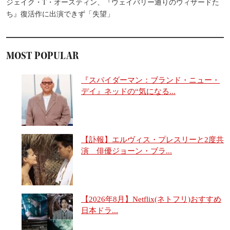
ジェイク・T・オースティン、『ウェイバリー通りのウィザードた
ち』復活作に出演できず「失望」
MOST POPULAR
『スパイダーマン：ブランド・ニュー・
デイ』ネッドの“気になる...
【訃報】エルヴィス・プレスリーと2度共
演 俳優ジョーン・ブラ...
【2026年8月】Netflix(ネトフリ)おすすめ
日本ドラ...