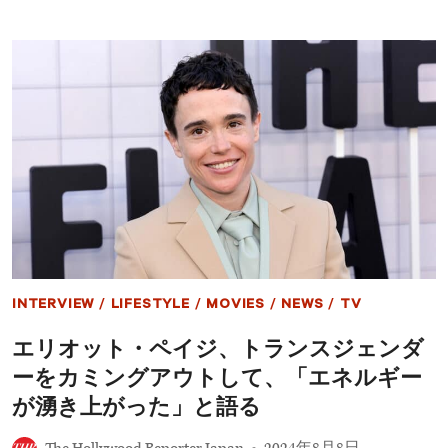
イ
報】
ら
ブ
豪
レ
華
ン
出
ト
演
ン・
者
ウ
と
ッ
役
ド、
柄
83
を
歳
徹
で
底
逝
解
去
説
THE
OOGUM
BOOGUM
INTERVIEW
/
LIFESTYLE
/
MOVIES
/
NEWS
/
TV
SONG
で
エリオット・ペイジ、トランスジェンダ
知
ら
ーをカミングアウトして、「エネルギー
れ
る
が湧き上がった」と語る
ソ
ウ