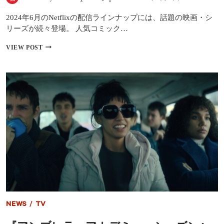
ー
0』
2024年6月のNetflixの配信ラインナップには、話題の映画・シ
ほ
か
リーズが続々登場。 人気コミック…
NETFLIX
VIEW POST
2024
年
6
月
の
配
信
作
品：
『ブ
リ
ジ
ャ
ー
ト
ン
家』
NEWS
/
TV
シ
ー