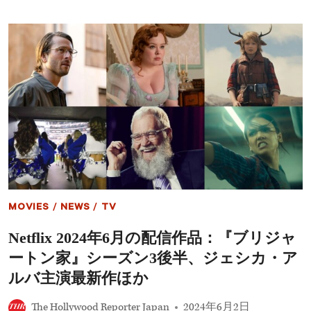
を
年
提
8
案
月
の
配
信
作
品:
『エ
ミ
リ
ー、
パ
リ
へ
行
MOVIES
/
NEWS
/
TV
く』
S4、
Netflix 2024年6月の配信作品：『ブリジャ
『タ
ー
ートン家』シーズン3後半、ジェシカ・ア
ミ
ネ
ルバ主演最新作ほか
ー
タ
The Hollywood Reporter Japan
2024年6月2日