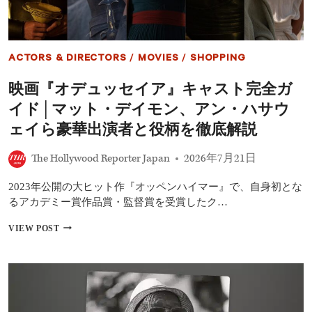
ACTORS & DIRECTORS
/
MOVIES
/
SHOPPING
映画『オデュッセイア』キャスト完全ガ
イド│マット・デイモン、アン・ハサウ
ェイら豪華出演者と役柄を徹底解説
The Hollywood Reporter Japan
2026年7月21日
2023年公開の大ヒット作『オッペンハイマー』で、自身初とな
るアカデミー賞作品賞・監督賞を受賞したク…
映
VIEW POST
画
『オ
デ
ュ
ッ
セ