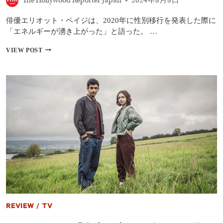
The Hollywood Reporter Japan
2024年8月8日
ル
シ
俳優エリオット・ペイジは、2020年に性別移行を発表した際に
ン
ガ
「エネルギーが湧き上がった」と語った。 …
ー
エ
VIEW POST
リ
オ
ッ
ト・
ペ
イ
ジ、
ト
ラ
ン
ス
ジ
ェ
ン
ダ
ー
を
REVIEW
/
TV
カ
ミ