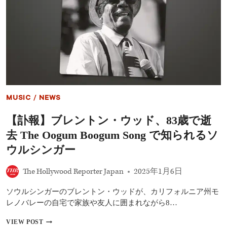
イ
ア』
キ
ャ
ス
ト
完
全
ガ
イ
ド
MUSIC
/
NEWS
│
マ
【訃報】ブレントン・ウッド、83歳で逝
ッ
ト・
去 The Oogum Boogum Song で知られるソ
デ
イ
ウルシンガー
モ
ン、
The Hollywood Reporter Japan
2025年1月6日
ア
ン・
ソウルシンガーのブレントン・ウッドが、カリフォルニア州モ
ハ
サ
レノバレーの自宅で家族や友人に囲まれながら8…
ウ
ェ
【訃
VIEW POST