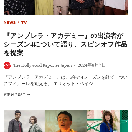
殺
人』
レ
ビ
NEWS
/
TV
ュ
ー:
『アンブレラ・アカデミー』の出演者が
エ
マ・
シーズン4について語り、スピンオフ作品
マ
イ
を提案
ヤ
ー
The Hollywood Reporter Japan
2024年8月7日
ズ
主
『アンブレラ・アカデミー』は、5年と4シーズンを経て、つい
演
の“テ
にフィナーレを迎える。 エリオット・ペイジ…
ィ
ー
『ア
VIEW POST
ン
ン
版
ブ
ミ
レ
ス・
ラ・
マ
ア
ー
カ
プ
デ