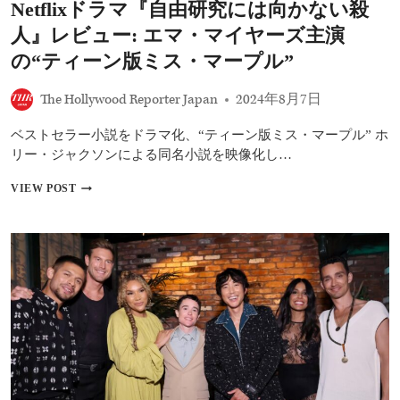
Netflixドラマ『自由研究には向かない殺
ン
グ
人』レビュー: エマ・マイヤーズ主演
ア
ウ
の“ティーン版ミス・マープル”
ト
し
The Hollywood Reporter Japan
2024年8月7日
て、
「エ
ベストセラー小説をドラマ化、“ティーン版ミス・マープル” ホ
ネ
ル
リー・ジャクソンによる同名小説を映像化し…
ギ
ー
NETFLIX
VIEW POST
が
ド
湧
ラ
き
マ
上
『自
が
由
っ
研
た」
究
と
に
語
は
る
向
か
な
い