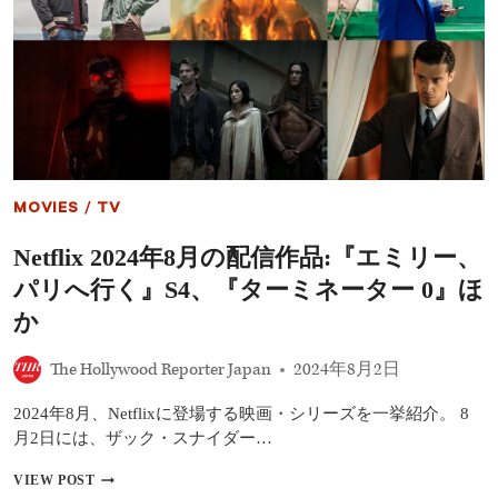
ル”
ミ
ー』
の
出
演
者
が
シ
ー
ズ
MOVIES
/
TV
ン
4
Netflix 2024年8月の配信作品:『エミリー、
に
つ
パリへ行く』S4、『ターミネーター 0』ほ
い
て
か
語
り、
The Hollywood Reporter Japan
2024年8月2日
ス
ピ
2024年8月、Netflixに登場する映画・シリーズを一挙紹介。 8
ン
オ
月2日には、ザック・スナイダー…
フ
作
NETFLIX
VIEW POST
品
2024