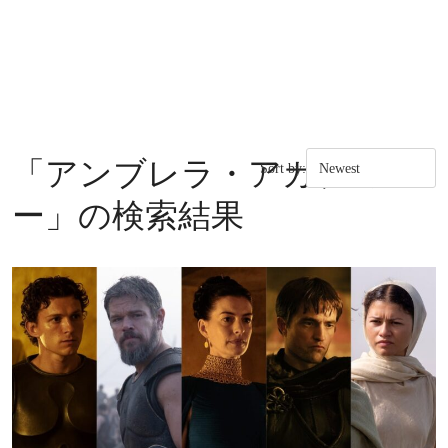
「
アンブレラ・アカデミ
Sort by:
ー
」の検索結果