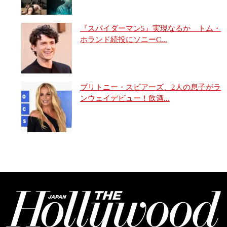
『スパイダーマン5』実現なるか トム・
ホランド続投にソニーC...
ブリトニー・スピアーズ、2人の息子がラ
ンウェイデビュー！飲酒...