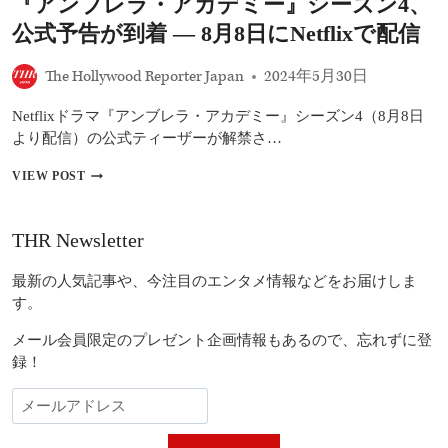
『アンブレラ・アカデミー』シーズン4、
ズ
ン
公式予告が到着 ― 8月8日にNetflixで配信
3
後
The Hollywood Reporter Japan
2024年5月30日
半、
ジ
ェ
Netflixドラマ『アンブレラ・アカデミー』シーズン4（8月8日
シ
より配信）の公式ティーザーが解禁さ…
カ・
ア
『ア
VIEW POST
ル
ン
バ
ブ
主
レ
THR Newsletter
演
ラ・
最
ア
新
最新の人気記事や、今注目のエンタメ情報などをお届けしま
カ
作
デ
す。
ほ
ミ
か
ー』
メール会員限定のプレゼント企画情報もあるので、忘れずに登
シ
録！
ー
ズ
ン
4、
公