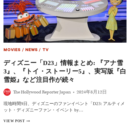
外
ド
ラ
マ
10
選
エ
イ
リ
MOVIES
/
NEWS
/
TV
ア
ン：
ディズニー「D23」情報まとめ: 『アナ雪
ア
ー
3』、『トイ・ストーリー5』、実写版『白
ス
ほ
雪姫』など注目作が続々
か
The Hollywood Reporter Japan
2024年8月12日
現地時間9日、ディズニーのファンイベント「D23: アルティメ
ット・ディズニーファン・イベント by…
デ
VIEW POST
ィ