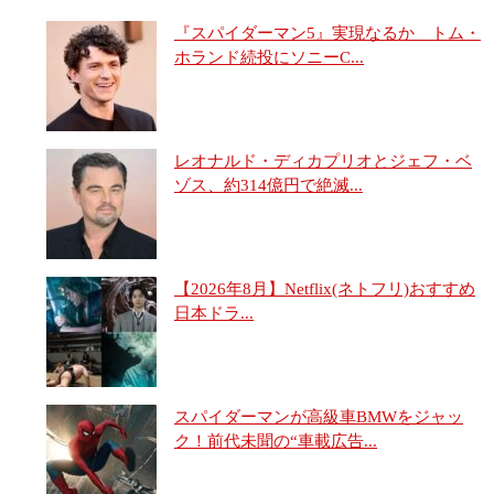
『スパイダーマン5』実現なるか トム・
ホランド続投にソニーC...
レオナルド・ディカプリオとジェフ・ベ
ゾス、約314億円で絶滅...
【2026年8月】Netflix(ネトフリ)おすすめ
日本ドラ...
スパイダーマンが高級車BMWをジャッ
ク！前代未聞の“車載広告...