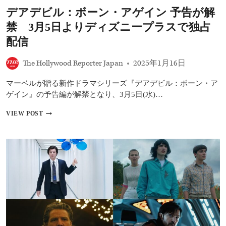
か
ニ
デアデビル：ボーン・アゲイン 予告が解
バ
ル
禁 3月5日よりディズニープラスで独占
シ
ー
配信
ズ
ン
The Hollywood Reporter Japan
2025年1月16日
2、
デ
マーベルが贈る新作ドラマシリーズ『デアデビル：ボーン・ア
ア
デ
ゲイン』の予告編が解禁となり、3月5日(水)…
ビ
ル
デ
VIEW POST
新
ア
作
デ
シ
ビ
リ
ル：
ー
ボ
ズ
ー
ほ
ン・
か
ア
ゲ
イ
ン
予