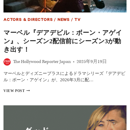
ACTORS & DIRECTORS
/
NEWS
/
TV
マーベル『デアデビル：ボーン・アゲイ
ン』、シーズン2配信前にシーズン3が動
き出す！
The Hollywood Reporter Japan
2025年9月19日
マーベルとディズニープラスによるドラマシリーズ『デアデビ
ル：ボーン・アゲイン』が、2026年3月に配…
マ
VIEW POST
ー
ベ
ル
『デ
ア
デ
ビ