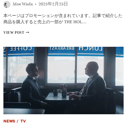
せ
Moe Wada
2025年2月25日
た
実
本ページはプロモーションが含まれています。記事で紹介した
話
に
商品を購入すると売上の一部が THE HOL…
基
づ
【デ
VIEW POST
く
ィ
衝
ズ
撃
ニ
作
ー
グ
プ
ッ
ラ
ド・
ス】
ア
2025
メ
年
リ
3
カ
月
ン・
の
フ
配
ァ
信
ミ
作
リ
品：
ー
ガ
NEWS
/
TV
ほ
ン