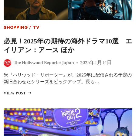
告
が
解
禁
3
SHOPPING
/
TV
月
5
必見！2025年の期待の海外ドラマ10選 エ
日
よ
イリアン：アース ほか
り
デ
The Hollywood Reporter Japan
2025年1月14日
ィ
ズ
ニ
米『ハリウッド・リポーター』が、2025年に配信される予定の
ー
新旧合わせたシリーズをピックアップ。長ら…
プ
ラ
必
VIEW POST
ス
見！
で
2025
独
年
占
の
配
期
信
待
の
海