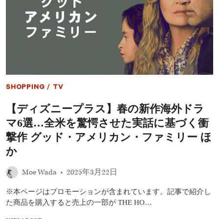
ル：
ボ
ー
ン・
ア
ゲ
イ
ン』、
シ
ー
SHOPPING
/
TV
ズ
ン
【ディズニープラス】春の新作海外ドラ
2
配
マ6選…全米を驚愕させた実話に基づく衝
信
前
撃作 グッド・アメリカン・ファミリー ほ
に
か
シ
ー
ズ
Moe Wada
2025年3月22日
ン
3
※本ページはプロモーションが含まれています。記事で紹介し
が
た商品を購入すると売上の一部が THE HO…
動
き