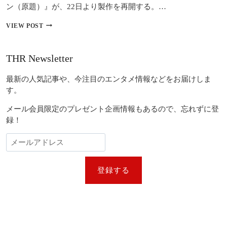
雪
ン（原題）』が、22日より製作を再開する。…
姫』
な
マ
VIEW POST
ど
ー
注
ベ
目
ル
THR Newsletter
作
の
が
新
続々
最新の人気記事や、今注目のエンタメ情報などをお届けしま
ド
ラ
す。
マ
『デ
メール会員限定のプレゼント企画情報もあるので、忘れずに登
ア
録！
デ
ビ
ル:
ボ
ー
登録する
ン・
ア
ゲ
イ
ン』、
製
作