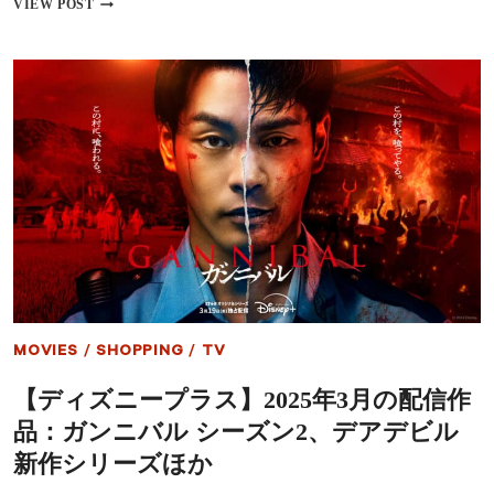
【デ
VIEW POST
出
ィ
す！
ズ
ニ
ー
プ
ラ
ス】
春
の
新
作
海
外
ド
ラ
マ
6
MOVIES
/
SHOPPING
/
TV
選…
全
【ディズニープラス】2025年3月の配信作
米
を
品：ガンニバル シーズン2、デアデビル
驚
愕
新作シリーズほか
さ