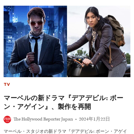
ズ
ニ
ー
「D23」
情
報
ま
と
め:
『ア
ナ
雪
3』、
『ト
イ・
ス
TV
ト
ー
マーベルの新ドラマ『デアデビル: ボー
リ
ー
ン・アゲイン』、製作を再開
5』、
実
The Hollywood Reporter Japan
2024年1月22日
写
版
『白
マーベル・スタジオの新ドラマ『デアデビル: ボーン・アゲイ