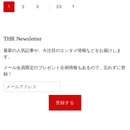
大
体
ペ
次
1
2
3
…
23
観
7
ー
衆
人
の
が
で
ジ
怒
FIFA
ペ
ナ
り
ワ
ビ
ー
ー
THR Newsletter
ル
ゲ
ジ
ド
ー
カ
最新の人気記事や、今注目のエンタメ情報などをお届けしま
ッ
シ
す。
プ
ョ
決
メール会員限定のプレゼント企画情報もあるので、忘れずに登
勝
ン
録！
ハ
ー
フ
タ
イ
ム
登録する
シ
ョ
ー
出
演