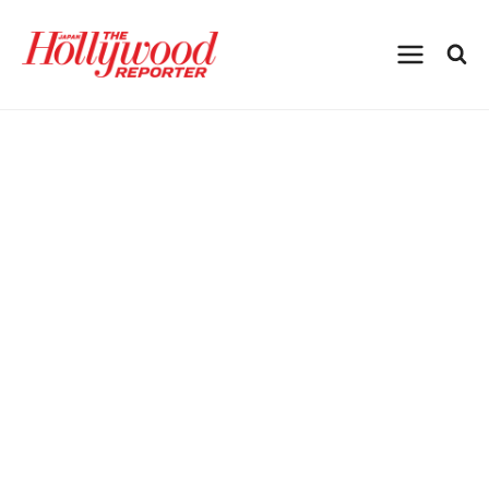
内
Sort by:
容
を
ス
キ
ッ
プ