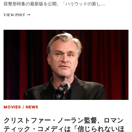
更
容整形特集の最新版を公開。「ハリウッドの新し…
ハ
VIEW POST
リ
ウ
ッ
ド
美
容
最
新
ト
レ
ン
ド
7
選
│
フ
ィ
MOVIES
/
NEWS
ラ
ー
クリストファー・ノーラン監督、ロマン
離
れ、
ティック・コメディは「信じられないほ
男