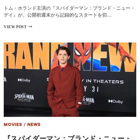
種
トム・ホランド主演の『スパイダーマン：ブランド・ニュー・
100
種
デイ』が、公開初週末から記録的なスタートを切…
の
回
『ス
VIEW POST
復
パ
を
イ
支
ダ
援
ー
マ
ン：
ブ
ラ
ン
ド・
ニ
ュ
ー・
デ
イ』
が
歴
MOVIES
/
NEWS
代
2
『スパイダーマン：ブランド・ニュー・
位