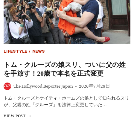
超
ス
え
ト』
視
特
野
報
解
禁！
ブ
ラ
ッ
LIFESTYLE
/
NEWS
ド・
ピ
トム・クルーズの娘スリ、ついに父の姓
ッ
ト
を手放す！20歳で本名を正式変更
主
演、
The Hollywood Reporter Japan
2026年7月28日
義
足
の
トム・クルーズとケイティ・ホームズの娘として知られるスリ
元
が、父親の姓「クルーズ」を法律上変更していた…
偵
察
ト
VIEW POST
犬
ム・
と“家
ク
に
ル