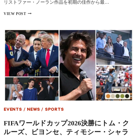
ォ
リストファー・ノーラン作品を初期の佳作から最…
ー
ズ』
【全
VIEW POST
超
13
え
本】
ロ
ク
ケ
リ
ッ
ス
ト
ト
ス
フ
タ
ァ
ー
ー・
ト
ノ
ー
ラ
ン
監
督
作
品
EVENTS
/
NEWS
/
SPORTS
ラ
ン
FIFAワールドカップ2026決勝にトム・ク
キ
ン
ルーズ、ビヨンセ、ティモシー・シャラ
グ！