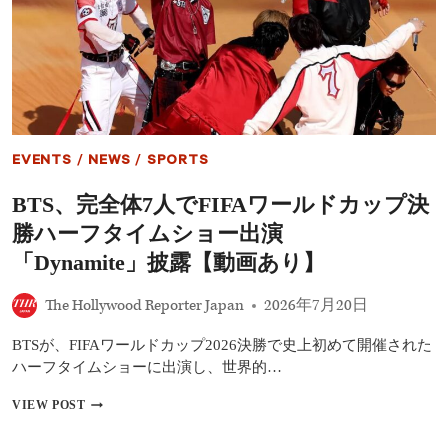
ラ
ル
ン
ド
プ
カ
大
ッ
統
プ
領
決
も
勝
観
で
戦
ブ
EVENTS
/
NEWS
/
SPORTS
ー
イ
BTS、完全体7人でFIFAワールドカップ決
ン
グ
勝ハーフタイムショー出演
の
洗
「Dynamite」披露【動画あり】
礼！
64
The Hollywood Reporter Japan
2026年7月20日
年
ぶ
BTSが、FIFAワールドカップ2026決勝で史上初めて開催された
り
の“禁
ハーフタイムショーに出演し、世界的…
じ
手”発
BTS、
VIEW POST
動
完
に
全