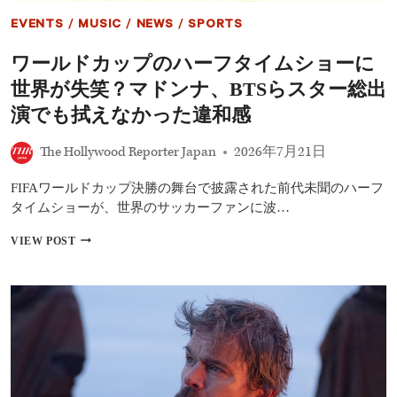
ィ
EVENTS
/
MUSIC
/
NEWS
/
SPORTS
ッ
ク・
ワールドカップのハーフタイムショーに
コ
メ
世界が失笑？マドンナ、BTSらスター総出
デ
ィ
演でも拭えなかった違和感
は
「信
The Hollywood Reporter Japan
2026年7月21日
じ
ら
FIFAワールドカップ決勝の舞台で披露された前代未聞のハーフ
れ
な
タイムショーが、世界のサッカーファンに波…
い
ほ
ワ
VIEW POST
ど
ー
難
ル
し
ド
い」
カ
ホ
ッ
ラ
プ
ー
の
に
ハ
は
ー
意
フ