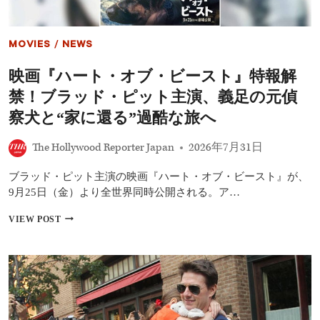
イ』
初
日
MOVIES
/
NEWS
興
収
映画『ハート・オブ・ビースト』特報解
歴
代
禁！ブラッド・ピット主演、義足の元偵
1
位！
察犬と“家に還る”過酷な旅へ
ト
ム・
The Hollywood Reporter Japan
2026年7月31日
ホ
ラ
ブラッド・ピット主演の映画『ハート・オブ・ビースト』が、
ン
ド
9月25日（金）より全世界同時公開される。ア…
主
演
映
VIEW POST
作
画
が
『ハ
『エ
ー
ン
ト・
ド
オ
ゲ
ブ・
ー
ビ
ム』
ー