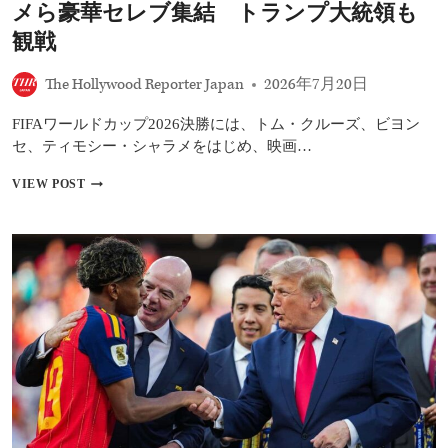
初
メら豪華セレブ集結 トランプ大統領も
期
観戦
の
佳
作
The Hollywood Reporter Japan
2026年7月20日
か
ら
FIFAワールドカップ2026決勝には、トム・クルーズ、ビヨン
最
セ、ティモシー・シャラメをはじめ、映画…
新
作
FIFA
VIEW POST
『オ
ワ
デ
ー
ュ
ル
ッ
ド
セ
カ
イ
ッ
ア』
プ
ま
2026
で
決
勝
に
ト
ム・
ク