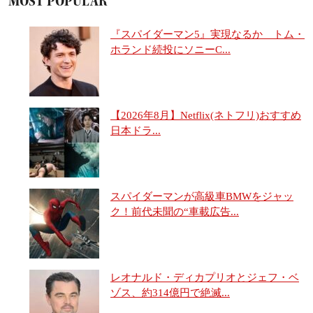
MOST POPULAR
『スパイダーマン5』実現なるか トム・
ホランド続投にソニーC...
【2026年8月】Netflix(ネトフリ)おすすめ
日本ドラ...
スパイダーマンが高級車BMWをジャッ
ク！前代未聞の“車載広告...
レオナルド・ディカプリオとジェフ・ベ
ゾス、約314億円で絶滅...