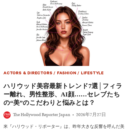
還
ー
る”過
ズ
酷
の
な
娘
旅
ス
へ
リ、
つ
い
に
父
の
姓
を
手
ACTORS & DIRECTORS
/
FASHION
/
LIFESTYLE
放
す！
ハリウッド美容最新トレンド7選│フィラ
20
歳
ー離れ、男性整形、AI顔……セレブたち
で
本
の“美”のこだわりと悩みとは？
名
を
The Hollywood Reporter Japan
2026年7月27日
正
式
米『ハリウッド・リポーター』は、昨年大きな反響を呼んだ美
変