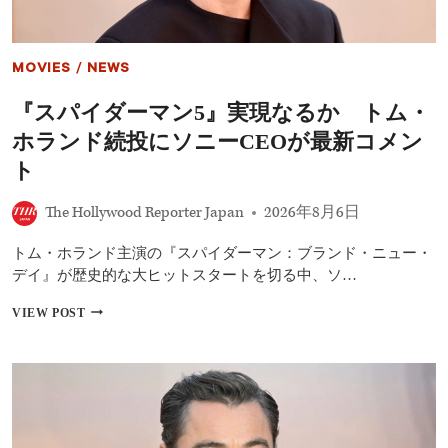
MOVIES
/
NEWS
『スパイダーマン5』実現なるか トム・
ホランド続投にソニーCEOが最新コメン
ト
The Hollywood Reporter Japan
2026年8月6日
トム・ホランド主演の『スパイダーマン：ブランド・ニュー・
デイ』が歴史的な大ヒットスタートを切る中、ソ…
『ス
VIEW POST
パ
イ
ダ
ー
マ
ン
5』