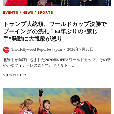
ル
ー
ズ、
EVENTS
/
NEWS
/
SPORTS
ビ
ヨ
トランプ大統領、ワールドカップ決勝で
ン
セ、
ブーイングの洗礼！64年ぶりの“禁じ
テ
ィ
手”発動に大観衆が怒り
モ
シ
The Hollywood Reporter Japan
2026年7月20日
ー・
シ
北米中が熱狂に包まれた2026年のFIFAワールドカップ。その華
ャ
ラ
やかなフィナーレの舞台で、ドナルド・…
メ
ら
ト
VIEW POST
豪
ラ
華
ン
セ
プ
レ
大
ブ
統
集
領、
結
ワ
ト
ー