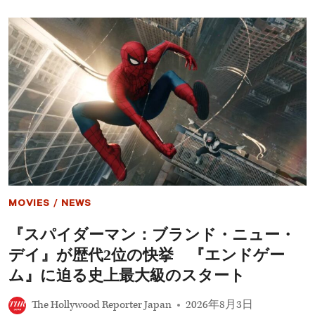
ナ
ル
ド・
デ
ィ
カ
プ
リ
オ
と
ジ
ェ
フ・
ベ
ゾ
ス、
MOVIES
/
NEWS
約
314
『スパイダーマン：ブランド・ニュー・
億
円
デイ』が歴代2位の快挙 『エンドゲー
で
絶
ム』に迫る史上最大級のスタート
滅
危
The Hollywood Reporter Japan
2026年8月3日
惧