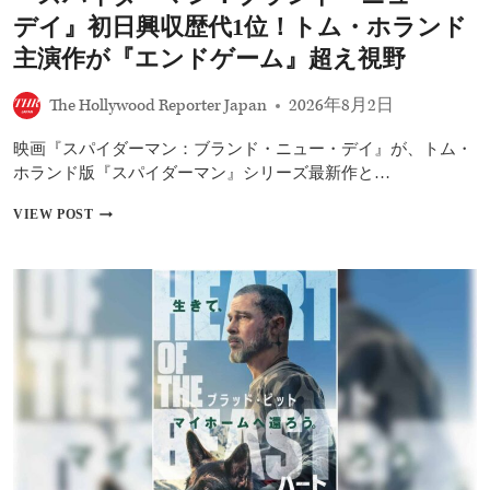
の
デイ』初日興収歴代1位！トム・ホランド
快
挙
主演作が『エンドゲーム』超え視野
『エ
ン
The Hollywood Reporter Japan
2026年8月2日
ド
ゲ
映画『スパイダーマン：ブランド・ニュー・デイ』が、トム・
ー
ム』
ホランド版『スパイダーマン』シリーズ最新作と…
に
迫
『ス
VIEW POST
る
パ
史
イ
上
ダ
最
ー
大
マ
級
ン：
の
ブ
ス
ラ
タ
ン
ー
ド・
ト
ニ
ュ
ー・
デ