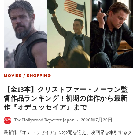
で
セ
も
イ
拭
ア』
え
IMAX
な
上
か
映
っ
が
た
伝
違
説
和
樹
感
立！
全
英
最
MOVIES
/
SHOPPING
大
ス
【全13本】クリストファー・ノーラン監
ク
リ
督作品ランキング！初期の佳作から最新
ー
ン
作『オデュッセイア』まで
で
『ス
The Hollywood Reporter Japan
2026年7月20日
タ
ー・
最新作『オデュッセイア』の公開を迎え、映画界を牽引するク
ウ