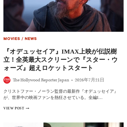
欲
タ
イ
ム
シ
ョ
ー
に
MOVIES
/
NEWS
世
界
『オデュッセイア』IMAX上映が伝説樹
が
失
立！全英最大スクリーンで『スター・ウ
笑？
マ
ォーズ』超えロケットスタート
ド
ン
The Hollywood Reporter Japan
2026年7月21日
ナ、
BTS
クリストファー・ノーラン監督の最新作『オデュッセイア』
ら
ス
が、世界中の映画ファンを熱狂させている。全編I…
タ
ー
『オ
VIEW POST
総
デ
出
ュ
演
ッ