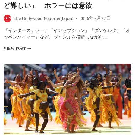
性
ど難しい」 ホラーには意欲
整
形、
The Hollywood Reporter Japan
2026年7月27日
AI
顔……
『インターステラー』『インセプション』『ダンケルク』『オ
セ
レ
ッペンハイマー』など、ジャンルを横断しながら…
ブ
た
ク
VIEW POST
ち
リ
の“美”の
ス
こ
ト
だ
フ
わ
ァ
り
ー・
と
ノ
悩
ー
み
ラ
と
ン
は？
監
督、
ロ
マ
ン
テ