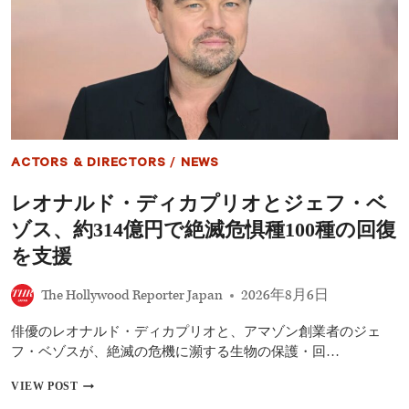
実
現
な
る
か
ト
ム・
ホ
ラ
ン
ACTORS & DIRECTORS
/
NEWS
ド
続
レオナルド・ディカプリオとジェフ・ベ
投
に
ゾス、約314億円で絶滅危惧種100種の回復
ソ
ニ
を支援
ー
CEO
The Hollywood Reporter Japan
2026年8月6日
が
最
俳優のレオナルド・ディカプリオと、アマゾン創業者のジェ
新
コ
フ・ベゾスが、絶滅の危機に瀕する生物の保護・回…
メ
ン
レ
VIEW POST
ト
オ