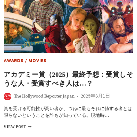
出
席
ス
タ
ー
の
レ
ッ
ド
カ
ー
AWARDS
/
MOVIES
ペ
ッ
アカデミー賞（2025）最終予想：受賞しそ
ト
ル
うな人・受賞すべき人は…？
ッ
ク
The Hollywood Reporter Japan
2025年3月1日
賞を受ける可能性が高い者が、つねに最もそれに値する者とは
限らないということを誰もが知っている。現地時…
ア
VIEW POST
カ
デ