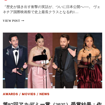
界
語』
へ
壮
『歴史が描き出す衝撃の実話が、ついに日本公開へ──。 ヴェ
と
絶
ネチア国際映画祭で史上最長クラスとなる約1…
誘
な
っ
役
ア
VIEW POST
て
作
マ
く
り
ン
れ
の
ダ・
る」
舞
セ
台
イ
裏
フ
に
ラ
迫
イ
る
ド
特
が
別
ゴ
映
ー
像
ル
解
デ
禁
ン
グ
ロ
AWARDS
/
MOVIES
/
NEWS
ー
ブ
第97回アカデミー賞（2025）受賞結果：作
に