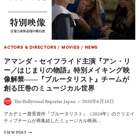
督
が
ブ
ル
ー
タ
リ
ス
ACTORS & DIRECTORS
/
MOVIES
/
NEWS
ト
公
アマンダ・セイフライド主演『アン・リ
開
で
ー／はじまりの物語』特別メイキング映
得
た
像解禁――『ブルータリスト』チームが
驚
創る圧巻のミュージカル世界
き
の
収
The Hollywood Reporter Japan
2026年6月10日
入
と
アカデミー賞受賞作『ブルータリスト』（2024年）のクリエイ
は
ティブチームが再集結したミュージカル映画…
ア
VIEW POST
マ