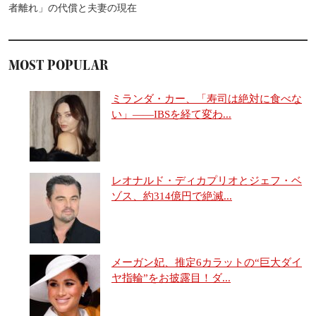
者離れ」の代償と夫妻の現在
MOST POPULAR
ミランダ・カー、「寿司は絶対に食べな
い」――IBSを経て変わ...
レオナルド・ディカプリオとジェフ・ベ
ゾス、約314億円で絶滅...
メーガン妃、推定6カラットの“巨大ダイ
ヤ指輪”をお披露目！ダ...