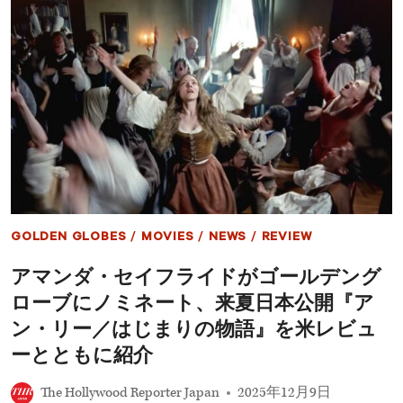
る、
セ
フ
イ
ィ
フ
ル
ラ
ム
イ
撮
ド
影
が
へ
魂
の
の
情
歌
熱
唱！
と
新
静
作
か
『ア
GOLDEN GLOBES
/
MOVIES
/
NEWS
/
REVIEW
な
ン・
眼
リ
アマンダ・セイフライドがゴールデング
差
ー
し
／
ローブにノミネート、来夏日本公開『ア
「観
は
客
じ
ン・リー／はじまりの物語』を米レビュ
を
ま
ーとともに紹介
別
り
の
の
世
物
The Hollywood Reporter Japan
2025年12月9日