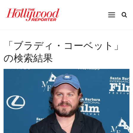
内
容
を
ス
キ
ッ
プ
「
ブラディ・コーベット
」
の検索結果