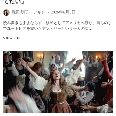
てたい」
イ
キ
堀田 明子（アキ）
2026年6月5日
ン
グ
映
読み書きもままならず、移民としてアメリカへ渡り、自らの手
像
でユートピアを築いたアン・リーという一人の女…
解
禁
【イ
VIEW POST
――『ブ
ン
ル
タ
ー
ビ
タ
ュ
リ
ー】
ス
『ア
ト』
ン・
チ
リ
ー
ー
ム
／
が
は
創
じ
る
ま
圧
り
巻
の
の
物
ミ