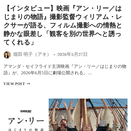
付
の
【インタビュー】映画『アン・リー／は
師
可
セ
能
じまりの物語』撮影監督ウィリアム・レ
リ
性
ア・
クサーが語る、フィルム撮影への情熱と
ロ
静かな眼差し「観客を別の世界へと誘っ
ー
ル
てくれる」
ソ
ン
堀田 明子（アキ）
2026年5月27日
＝
ホ
ー
アマンダ・セイフライド主演映画『アン・リー／はじまりの物
ル
語』が、2026年6月5日に劇場公開される。…
が
語
【イ
VIEW POST
る、
ン
祈
タ
り
ビ
と
ュ
し
ー】
て
映
の
画
ダ
『ア
ン
ン・