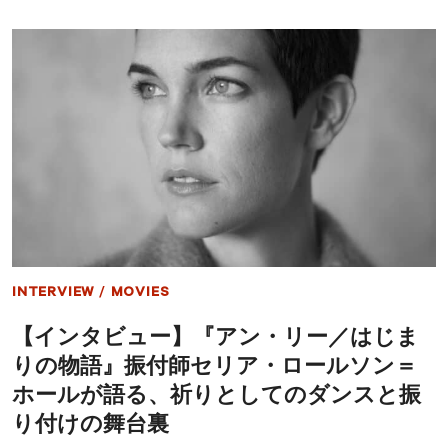
タ
り
ビ
＆
ュ
限
ー】
定
『ア
T
ン・
シ
リ
ャ
ー
ツ
／
が
は
当
じ
た
ま
る
り
プ
の
レ
物
ゼ
語』
ン
INTERVIEW
/
MOVIES
作
ト
曲
企
【インタビュー】『アン・リー／はじま
家
画
ダ
も
りの物語』振付師セリア・ロールソン＝
ニ
エ
ホールが語る、祈りとしてのダンスと振
ル・
り付けの舞台裏
ブ
ル