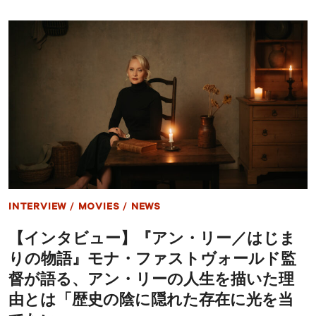
ン
ダ・
セ
イ
フ
ラ
イ
ド
主
演
『ア
ン・
リ
ー
／
は
INTERVIEW
/
MOVIES
/
NEWS
じ
ま
【インタビュー】『アン・リー／はじま
り
の
りの物語』モナ・ファストヴォールド監
物
語』
督が語る、アン・リーの人生を描いた理
特
由とは「歴史の陰に隠れた存在に光を当
別
メ