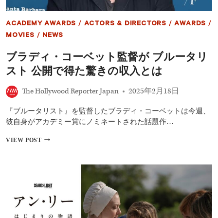
ACADEMY AWARDS
/
ACTORS & DIRECTORS
/
AWARDS
/
MOVIES
/
NEWS
ブラディ・コーベット監督が ブルータリ
スト 公開で得た驚きの収入とは
The Hollywood Reporter Japan
2025年2月18日
『ブルータリスト』を監督したブラディ・コーベットは今週、
彼自身がアカデミー賞にノミネートされた話題作…
ブ
VIEW POST
ラ
デ
ィ・
コ
ー
ベ
ッ
ト
監