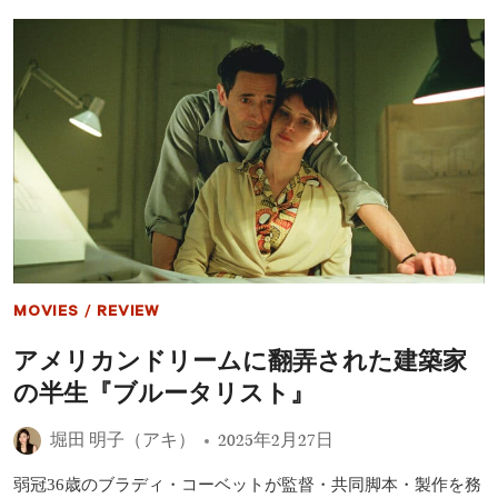
ミ
ー
賞
（2025）
最
終
予
想：
受
賞
し
そ
う
な
人・
MOVIES
/
REVIEW
受
賞
アメリカンドリームに翻弄された建築家
す
べ
の半生『ブルータリスト』
き
人
堀田 明子（アキ）
2025年2月27日
は…？
弱冠36歳のブラディ・コーベットが監督・共同脚本・製作を務