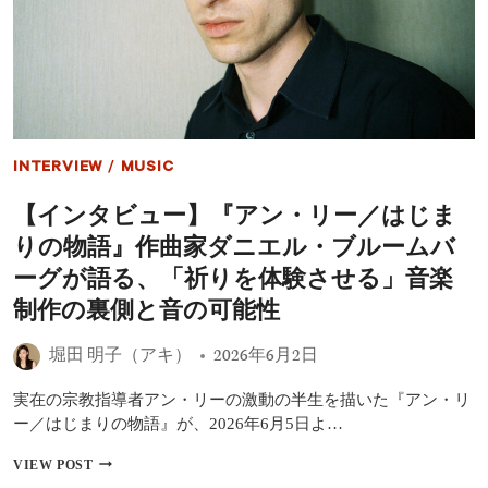
描
渾
い
身
た
の
理
熱
由
演！
と
映
は
画
「歴
『ア
史
INTERVIEW
/
MUSIC
ン・
の
リ
陰
【インタビュー】『アン・リー／はじま
ー
に
／
隠
りの物語』作曲家ダニエル・ブルームバ
は
れ
じ
ーグが語る、「祈りを体験させる」音楽
た
ま
存
制作の裏側と音の可能性
り
在
の
に
物
堀田 明子（アキ）
2026年6月2日
光
語』
を
の
当
実在の宗教指導者アン・リーの激動の半生を描いた『アン・リ
魅
て
ー／はじまりの物語』が、2026年6月5日よ…
力
た
を
い」
【イ
VIEW POST
深
ン
掘