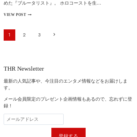
めた『ブルータリスト』。 ホロコーストを生…
ア
VIEW POST
メ
リ
カ
ペ
次
1
2
3
ン
ー
ド
の
リ
ジ
ー
ペ
ナ
ム
ビ
に
ー
THR Newsletter
翻
ゲ
ジ
弄
ー
さ
最新の人気記事や、今注目のエンタメ情報などをお届けしま
れ
シ
す。
た
ョ
建
メール会員限定のプレゼント企画情報もあるので、忘れずに登
築
ン
録！
家
の
半
生
『ブ
ル
登録する