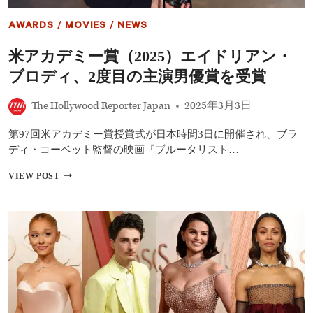
賞
レ
は
ビ
AWARDS
/
MOVIES
/
NEWS
ANORA
ュ
ア
ー
米アカデミー賞（2025）エイドリアン・
ノ
と
ー
ブロディ、2度目の主演男優賞を受賞
と
ラ、
も
最
に
The Hollywood Reporter Japan
2025年3月3日
多
紹
5
介
冠
第97回米アカデミー賞授賞式が日本時間3日に開催され、ブラ
に
ディ・コーベット監督の映画『ブルータリスト…
輝
く
米
VIEW POST
ア
カ
デ
ミ
ー
賞
（2025）
エ
イ
ド
リ