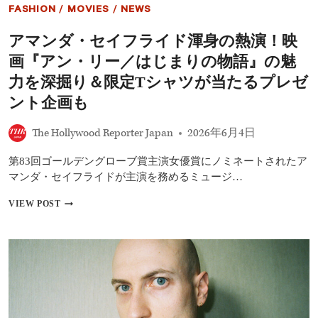
語』
FASHION
/
MOVIES
/
NEWS
ュ
モ
ー
ナ・
ジ
アマンダ・セイフライド渾身の熱演！映
フ
カ
ァ
画『アン・リー／はじまりの物語』の魅
ル
ス
世
ト
力を深掘り＆限定Tシャツが当たるプレゼ
界
ヴ
ント企画も
ォ
ー
ル
The Hollywood Reporter Japan
2026年6月4日
ド
監
第83回ゴールデングローブ賞主演女優賞にノミネートされたア
督
マンダ・セイフライドが主演を務めるミュージ…
が
語
ア
VIEW POST
る、
マ
ア
ン
ン・
ダ・
リ
セ
ー
イ
の
フ
人
ラ
生
イ
を
ド