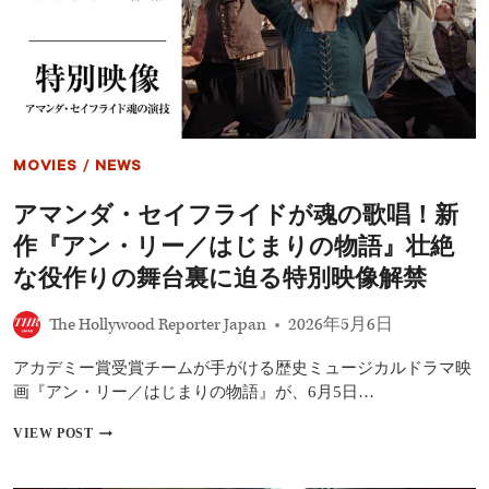
ス
リ
と
ー
振
／
り
は
付
じ
け
ま
の
り
舞
の
MOVIES
/
NEWS
台
物
裏
語』
アマンダ・セイフライドが魂の歌唱！新
撮
影
作『アン・リー／はじまりの物語』壮絶
監
督
な役作りの舞台裏に迫る特別映像解禁
ウ
ィ
The Hollywood Reporter Japan
2026年5月6日
リ
ア
アカデミー賞受賞チームが手がける歴史ミュージカルドラマ映
ム・
レ
画『アン・リー／はじまりの物語』が、6月5日…
ク
サ
ア
VIEW POST
ー
マ
が
ン
語
ダ・