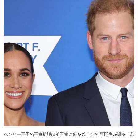
ヘンリー王子の王室離脱は英王室に何を残した？ 専門家が語る「若