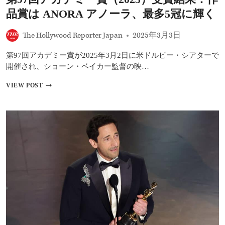
ノ
品賞は ANORA アノーラ、最多5冠に輝く
ミ
ネ
The Hollywood Reporter Japan
2025年3月3日
ー
ト、
来
第97回アカデミー賞が2025年3月2日に米ドルビー・シアターで
夏
開催され、ショーン・ベイカー監督の映…
日
本
第
VIEW POST
公
97
開
回
『ア
ア
ン・
カ
リ
デ
ー
ミ
／
ー
は
賞
じ
（2025）
ま
受
り
賞
の
結
物
果：
語』
作
を
品
米