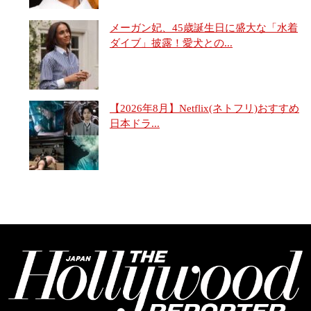
メーガン妃、45歳誕生日に盛大な「水着
ダイブ」披露！愛犬との...
【2026年8月】Netflix(ネトフリ)おすすめ
日本ドラ...