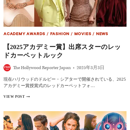
ア
ン・
ブ
ロ
デ
ィ、
ACADEMY AWARDS
/
FASHION
/
MOVIES
/
NEWS
2
度
【2025アカデミー賞】出席スターのレッ
目
の
ドカーペットルック
主
演
The Hollywood Reporter Japan
2025年3月3日
男
優
賞
現在ハリウッドのドルビー・シアターで開催されている、2025
を
アカデミー賞授賞式のレッドカーペットフォ…
受
賞
【2025
VIEW POST
ア
カ
デ
ミ
ー
賞】