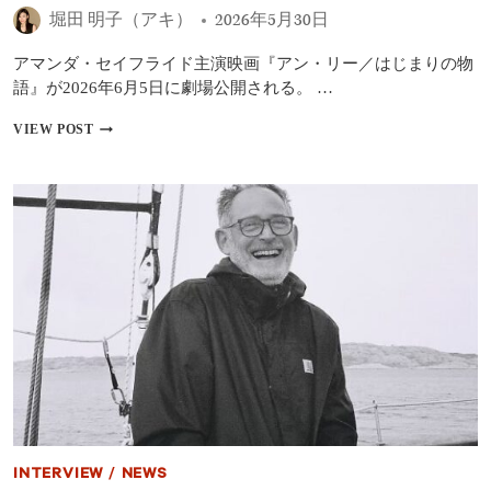
ー
堀田 明子（アキ）
2026年5月30日
ム
バ
アマンダ・セイフライド主演映画『アン・リー／はじまりの物
ー
語』が2026年6月5日に劇場公開される。 …
グ
が
【イ
VIEW POST
語
ン
る、
タ
「祈
ビ
り
ュ
を
ー】
体
『ア
験
ン・
さ
リ
せ
ー
る」
／
音
は
楽
じ
制
ま
作
り
の
の
裏
物
側
語』
と
INTERVIEW
/
NEWS
振
音