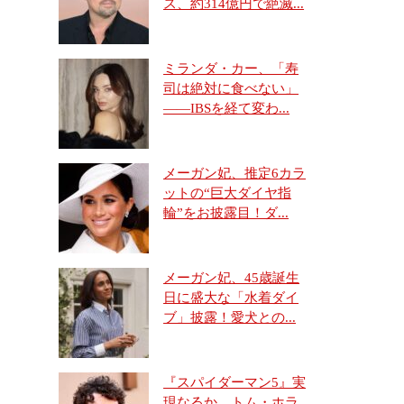
ス、約314億円で絶滅...
ミランダ・カー、「寿
司は絶対に食べない」
――IBSを経て変わ...
メーガン妃、推定6カラ
ットの“巨大ダイヤ指
輪”をお披露目！ダ...
メーガン妃、45歳誕生
日に盛大な「水着ダイ
ブ」披露！愛犬との...
『スパイダーマン5』実
現なるか トム・ホラ