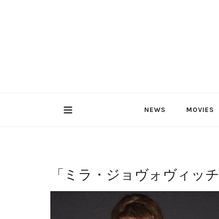
内
容
を
ス
キ
ッ
プ
NEWS
MOVIES
「
ミラ・ジョヴォヴィッ