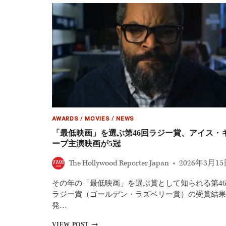
ヴ
ォ
ヴ
ィ
ッ
チ、
ア
ク
シ
ョ
ン
ス
リ
ラ
AWARDS
/
MOVIES
/
NEWS
ー
「最低映画」を選ぶ第46回ラジー賞、アイス・
『PROTECTOR』
ーブ主演映画が5冠
の
主
The Hollywood Reporter Japan
2026年3月1
演
決
その年の「最低映画」を選ぶ賞として知られる第4
定
ラジー賞（ゴールデン・ラズベリー賞）の受賞結果
発…
「最
VIEW POST