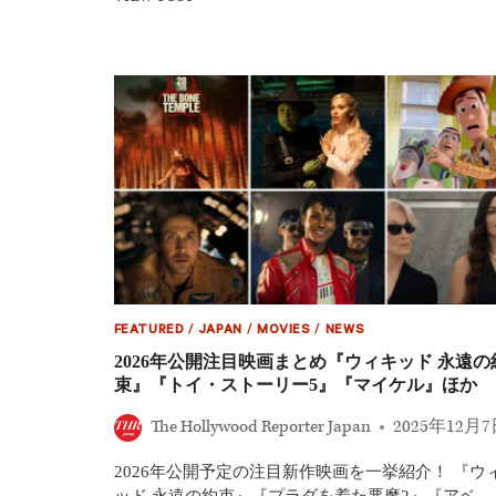
低
映
画」
を
選
ぶ
第
46
回
ラ
ジ
ー
賞、
ア
イ
ス・
キ
FEATURED
/
JAPAN
/
MOVIES
/
NEWS
ュ
2026年公開注目映画まとめ『ウィキッド 永遠の
ー
束』『トイ・ストーリー5』『マイケル』ほか
ブ
主
The Hollywood Reporter Japan
2025年12月
演
映
2026年公開予定の注目新作映画を一挙紹介！ 『ウ
画
が
ッド 永遠の約束』『プラダを着た悪魔2』『アベ…