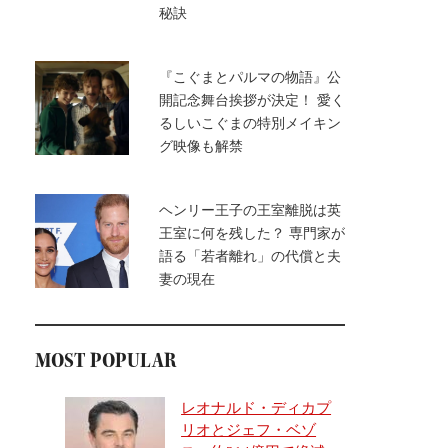
秘訣
『こぐまとパルマの物語』公
開記念舞台挨拶が決定！ 愛く
るしいこぐまの特別メイキン
グ映像も解禁
ヘンリー王子の王室離脱は英
王室に何を残した？ 専門家が
語る「若者離れ」の代償と夫
妻の現在
MOST POPULAR
レオナルド・ディカプ
リオとジェフ・ベゾ