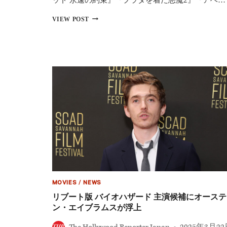
5
冠
2026
VIEW POST
年
公
開
注
目
映
画
ま
と
め
『ウ
ィ
キ
ッ
ド
永
遠
の
MOVIES
/
NEWS
約
リブート版 バイオハザード 主演候補にオーステ
束』
ン・エイブラムスが浮上
『ト
イ・
ス