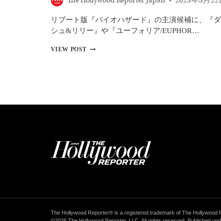
The Hollywood Reporter Japan
2025年3月2
ト
ー
リブート版『バイオハザード』の主演候補に、『ダ
リ
シュ&リリー』や『ユーフォリア/EUPHOR…
ー
5』
リ
VIEW POST
『マ
ブ
イ
ー
ケ
ト
ル』
版
ほ
バ
か
イ
オ
ハ
ザ
ー
ド
主
演
候
補
に
オ
ー
The Hollywood Reporter® is a registered trademark of The Hollywood 
ス
©2026 The Hollywood Reporter, LLC. All rights reserved. Published und