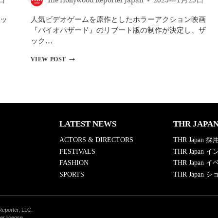
2日
The Hollywood Reporter Japan
2025年1月25日
予
定
ッ
人気ビデオゲームを原作としたホラーアクション映画
作
品
『バイオハザード』のリブート版の制作が決定し、ザ
を
ック…
ま
と
バ
VIEW POST
め
イ
て
オ
紹
ハ
介
ザ
－
ー
『バ
ド
ト
リ
LATEST NEWS
THR JAPA
ル
ブ
ラ
ー
ACTORS & DIRECTORS
THR Japan 採
ン
ト
FESTIVALS
THR Japan
ナ
映
ー』
画
FASHION
THR Japan 
『大
を
SPORTS
THR Japan
草
制
原
作
の
へ
小
監
Reporter, LLC.
さ
督
er license.