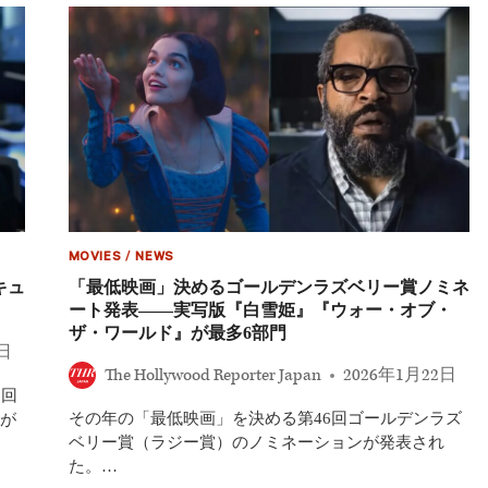
ハ
ザ
ー
ド』
新
作
映
画
の
初
映
像
に
MOVIES
/
NEWS
観
客
キュ
「最低映画」決めるゴールデンラズベリー賞ノミネ
絶
ート発表――実写版『白雪姫』『ウォー・オブ・
句！
ザ・ワールド』が最多6部門
『WEAPONS
5日
／
The Hollywood Reporter Japan
2026年1月22日
ウ
6回
ェ
その年の「最低映画」を決める第46回ゴールデンラズ
ポ
が
ン
ベリー賞（ラジー賞）のノミネーションが発表され
ズ』
た。…
監