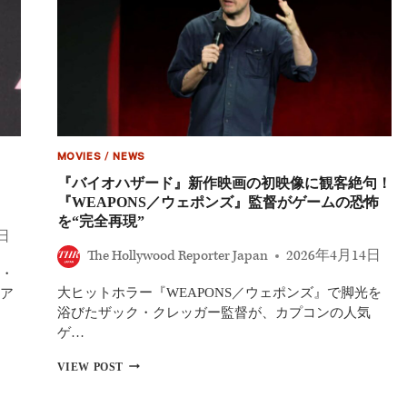
MOVIES
/
NEWS
『バイオハザード』新作映画の初映像に観客絶句！
『WEAPONS／ウェポンズ』監督がゲームの恐怖
を“完全再現”
7日
The Hollywood Reporter Japan
2026年4月14日
・
大ヒットホラー『WEAPONS／ウェポンズ』で脚光を
ア
浴びたザック・クレッガー監督が、カプコンの人気
ゲ…
『バ
VIEW POST
イ
オ