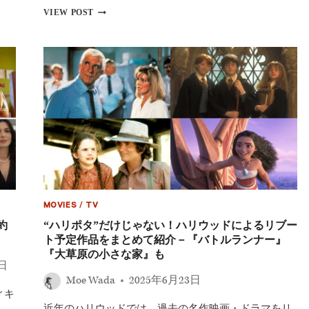
督
「最
VIEW POST
が
低
ゲ
映
ー
画」
ム
決
の
め
恐
る
怖
ゴ
を“完
ー
全
ル
再
デ
現”
ン
ラ
ズ
ベ
リ
MOVIES
/
TV
ー
賞
約
“ハリポタ”だけじゃない！ハリウッドによるリブー
ノ
ト予定作品をまとめて紹介－『バトルランナー』
ミ
『大草原の小さな家』も
ネ
7日
ー
Moe Wada
2025年6月23日
ト
ィキ
発
近年のハリウッドでは、過去の名作映画・ドラマをリ
表