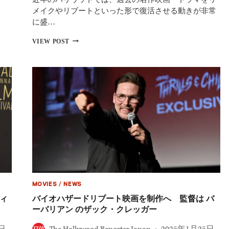
――
メイクやリブートといった形で復活させる動きが非常
実
に盛…
写
版
“ハ
VIEW POST
『白
リ
雪
ポ
姫』
タ”だ
『ウ
け
ォ
じ
ー・
ゃ
オ
な
ブ・
い！
ザ・
ハ
ワ
リ
ー
ウ
ル
ッ
ド』
ド
が
に
最
よ
多
MOVIES
/
NEWS
る
6
リ
ィ
バイオハザードリブート映画を制作へ 監督は バ
部
ブ
ーバリアン のザック・クレッガー
門
ー
ト