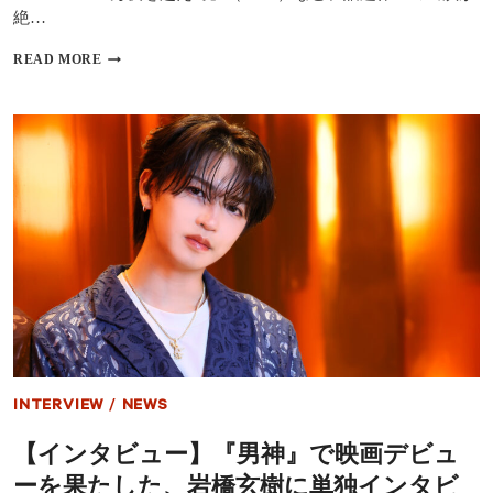
ン
絶…
ダ
イ
映
READ MORE
バ
画
ー
『男
に
神』
単
つ
独
い
イ
に
ン
公
タ
開
ビ
＆
ュ
初
ー！
日
「女
舞
性
台
は
挨
依
拶
然
レ
と
ポ
し
INTERVIEW
/
NEWS
ー
て
ト！
業
【インタビュー】『男神』で映画デビュ
遠
界
藤
ーを果たした、岩橋玄樹に単独インタビ
で
雄