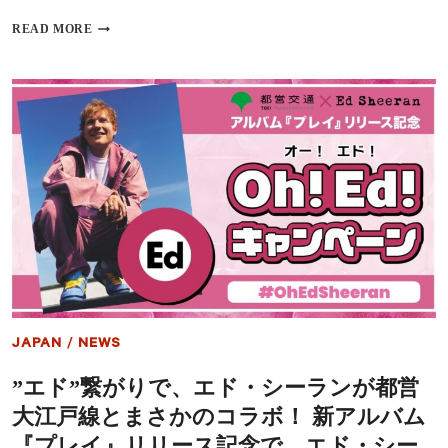
こ
う
【独
READ MORE
に
占
あ
イ
な
ン
た
タ
が
ビ
い
ュ
る』
ー】
主
22
演
年
ぶ
り
の
来
日
を
果
た
JAPAN
/
NEWS
し
た、
”エド”繋がりで、エド・シーランが都営
『フ
ル
大江戸線とまさかのコラボ！ 新アルバム
ハ
ウ
『プレイ』リリース記念で、エド・シー