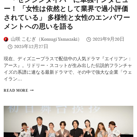
ロ
語
ー！ 「女性は依然として業界で過小評価
ブ
る
リ
されている」 多様性と女性のエンパワー
ジ
メントへの思いを語る
ー
ダ
に
山咲 こむぎ（Komugi Yamazaki）
2025年9月20日
イ
2025年12月27日
ン
タ
現在、ディズニープラスで配信中の人気ドラマ『エイリアン：
ビ
ュ
アース』。リドリー・スコットが生み出した伝説的フランチャ
ー！
イズの系譜に連なる最新ドラマで、その中で強大な企業「ウェ
「笑
イラン…
い
飛
【イ
READ MORE
ば
ン
せ
タ
ば
ビ
自
ュ
由
ー】
に
話
な
題
れ
の
る」