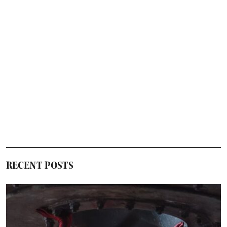
へ
ン
ら
が
「東
京
コ
ミ
コ
ン
2025」
に
参
加
公
開
40
周
RECENT POSTS
年
記
念
の
展
示
＆