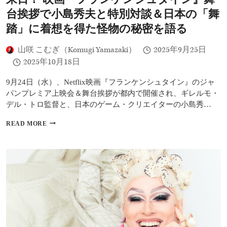
の
実
ジ
台挨拶で小島秀夫と特別対談＆日本の「舞
施
ョ
決
踏」に着想を得た怪物の秘密を語る
ー
定
イ
役
山咲 こむぎ（Komugi Yamazaki）
2025年9月25日
デ
2025年10月18日
イ
ブ・
9月24日（水）、Netflix映画『フランケンシュタイン』のジャ
ク
パンプレミア上映会＆舞台挨拶が都内で開催され、ギレルモ・
ー
リ
デル・トロ監督と、日本のゲーム・クリエイターの小島秀…
エ
に
ギ
READ MORE
イ
レ
ン
ル
タ
モ・
ビ
デ
ュ
ル・
ー！
ト
名
ロ
セ
監
リ
督、
フ
7
「CUT
年