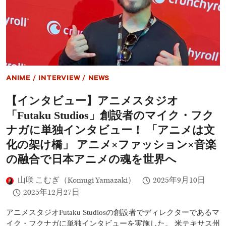
ふ
の
画
れ
思
デ
る
い
ビ
ト
を
ュ
ー
語
ー
ク
る
を
に
果
会
た
場
ANIME
/
INTERVIEW
/
NEWS
し
大
た、
盛
【インタビュー】アニメスタジオ
岩
り
橋
上
「Futaku Studios」創設者のマイク・フク
玄
が
樹
ナガに単独インタビュー！ 「アニメは文
り
に
化の架け橋」 アニメ×ファッション×音楽
単
独
の融合で日本アニメの魂を世界へ
イ
ン
山咲 こむぎ（Komugi Yamazaki）
2025年9月10日
タ
ビ
2025年12月27日
ュ
ー！
アニメスタジオFutaku Studiosの創設者でディレクターであるマ
正
イク・フクナガに単独インタビューを実施した。 米テキサス州