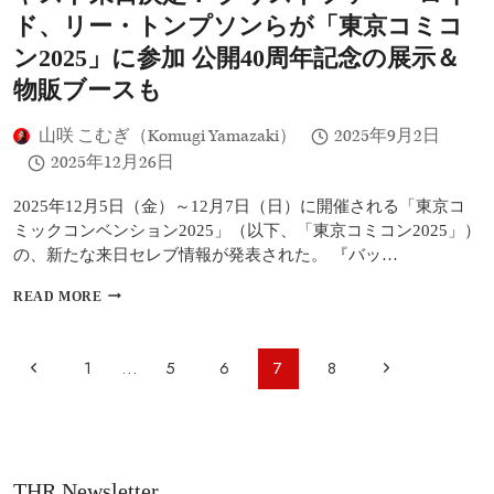
に
ク
ド、リー・トンプソンらが「東京コミコ
も
ナ
っ
ン2025」に参加 公開40周年記念の展示＆
ガ
と
に
物販ブースも
知
単
っ
独
て
山咲 こむぎ（Komugi Yamazaki）
2025年9月2日
イ
ほ
ン
2025年12月26日
し
タ
い」
ビ
2025年12月5日（金）～12月7日（日）に開催される「東京コ
ュ
ミックコンベンション2025」（以下、「東京コミコン2025」）
ー！
の、新たな来日セレブ情報が発表された。 『バッ…
「ア
ニ
『バ
READ MORE
メ
ッ
は
ク・
文
ト
ペ
化
前
次
1
…
5
6
7
8
ゥ・
の
ー
ザ・
架
の
の
フ
ジ
け
ュ
ペ
橋」
ペ
ナ
ー
ア
ビ
チ
ー
ー
ニ
THR Newsletter
ャ