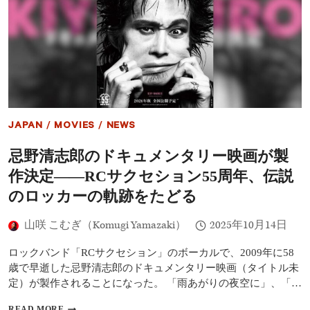
川
圭
子、
夏
至
に
国
連
の
国
JAPAN
/
MOVIES
/
NEWS
際
ヨ
忌野清志郎のドキュメンタリー映画が製
ガ
デ
作決定――RCサクセション55周年、伝説
ー
に
のロッカーの軌跡をたどる
特
別
山咲 こむぎ（Komugi Yamazaki）
2025年10月14日
参
加
ロックバンド「RCサクセション」のボーカルで、2009年に58
し
平
歳で早逝した忌野清志郎のドキュメンタリー映画（タイトル未
和
定）が製作されることになった。 「雨あがりの夜空に」、「…
と
瞑
忌
READ MORE