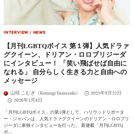
IT
ぶ
OUT!」
り
誕
公
生
式
秘
来
話、
日！
INTERVIEW
/
NEWS
MR.
映
ウ
画
【月刊LGBTQボイス 第１弾】人気ドラァ
ッ
『フ
ド
ラ
グクイーン、ドリアン・ロロブリジーダ
チ
ン
ャ
ケ
にインタビュー！ 「笑い飛ばせば自由に
ッ
ン
なれる」 自分らしく生きる力と自由への
ク
シ
事
ュ
メッセージ
件
タ
の
イ
山咲 こむぎ（Komugi Yamazaki）
2025年9月22日
裏
ン』
話、
舞
2026年1月8日
さ
台
ら
挨
「月刊LGBTQボイス」の第1弾として、ハリウッドリポータ
な
拶
ー・ジャパンは、人気ドラァグクイーンのドリアン・ロロブリ
る
で
ジーダに単独インタビューを行った。 新連載「月刊LGBTQ
続
小
編
島
ボ…