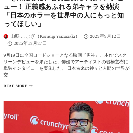
過
弥
ュー！ 正義感あふれる弟キャラを熱演
小
「映
「日本のホラーを世界中の人にもっと知
評
画
価
そ
ってほしい」
さ
の
れ
も
て
山咲 こむぎ（Komugi Yamazaki）
2025年9月12日
の
い
が
2025年12月27日
る」
僕
多
の
9月19日に全国ロードショーとなる映画『男神』。本作でスク
様
神
リーンデビューを果たした、俳優でアーティストの岩橋玄樹に
性
様」、
と
単独インタビューを実施した。 日本古来の神々と人間の世界が
岩
女
橋
交…
性
玄
の
【イ
樹
READ MORE
エ
ン
「神
ン
タ
様
パ
ビ
は
ワ
ュ
自
ー
ー】
分」！
メ
『男
個
ン
神』
性
ト
で
あ
へ
映