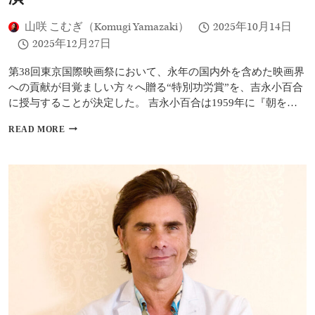
ー
ョ
ア
ン
山咲 こむぎ（Komugi Yamazaki）
2025年10月14日
ル
55
2025年12月27日
オ
周
ー
年、
第38回東京国際映画祭において、永年の国内外を含めた映画界
プ
伝
ン
への貢献が目覚ましい方々へ贈る“特別功労賞”を、吉永小百合
説
へ
の
に授与することが決定した。 吉永小百合は1959年に『朝を…
ロ
ッ
【第
READ MORE
カ
38
ー
回
の
東
軌
京
跡
国
を
際
た
映
ど
画
る
祭】
吉
永
小
百
合