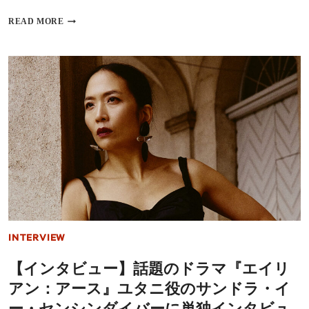
の
秀
可
【月
夫
READ MORE
能
刊
と
性
LGBTQ
特
を
ボ
別
明
イ
対
か
ス
談
す
第
＆
１
日
弾】
本
人
の
気
「舞
ド
踏」
ラ
に
ァ
着
グ
想
ク
を
イ
得
ー
た
INTERVIEW
ン、
怪
ド
物
【インタビュー】話題のドラマ『エイリ
リ
の
ア
秘
アン：アース』ユタニ役のサンドラ・イ
ン・
密
ロ
ー・センシンダイバーに単独インタビュ
を