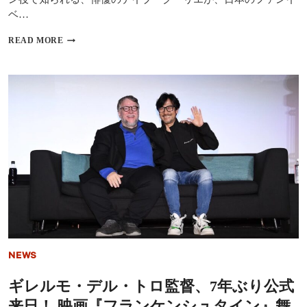
ス
の
ベ…
記
思
念
い
【独
READ MORE
で、
出、
占
エ
名
イ
ド・
ゼ
ン
シ
リ
タ
ー
フ
ビ
ラ
「HAVE
ュ
ン
MERCY！」
ー】
×
誕
往
都
生
年
営
秘
の
大
話
大
江
を
人
戸
語
気
線
る
ド
「OH！
ラ
ED！
マ
キ
『フ
ャ
NEWS
ル
ン
ハ
ペ
ギレルモ・デル・トロ監督、7年ぶり公式
ウ
ー
ス』
来日！ 映画『フランケンシュタイン』舞
ン」