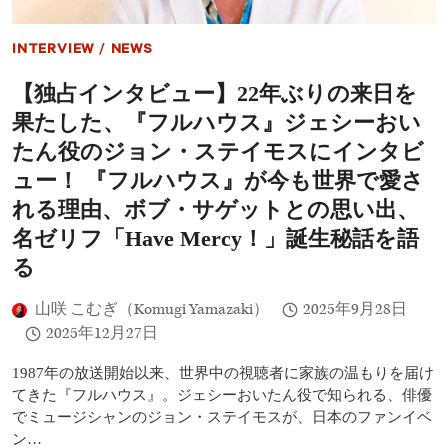
に
特
別
INTERVIEW
/
NEWS
功
労
【独占インタビュー】22年ぶりの来日を
賞
の
果たした、『フルハウス』ジェシーおい
授
与
たん役のジョン・ステイモスにインタビ
決
ュー！ 『フルハウス』が今も世界で愛さ
定！
オ
れる理由、ボブ・サゲットとの思い出、
ー
名ゼリフ「Have Mercy！」誕生秘話を語
プ
ニ
る
ン
グ
山咲 こむぎ（Komugi Yamazaki）
2025年9月28日
作
品
2025年12月27日
『て
っ
1987年の放送開始以来、世界中の視聴者に家族の温もりを届け
ぺ
てきた『フルハウス』。ジェシーおいたん役で知られる、俳優
ん
の
でミュージシャンのジョン・ステイモスが、日本のファンイベ
向
ン…