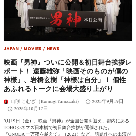
ド
自
ラ
分
マ
ら
『エ
し
イ
く
リ
生
ア
き
ン：
る
ア
力
JAPAN
/
MOVIES
/
NEWS
ー
と
ス』
自
映画『男神』ついに公開＆初日舞台挨拶レ
ユ
由
タ
ポート！ 遠藤雄弥「映画そのものが僕の
へ
ニ
の
役
神様」、岩橋玄樹「神様は自分」！ 個性
メ
の
ッ
あふれるトークに会場大盛り上がり
サ
セ
ン
ー
ド
山咲 こむぎ（Komugi Yamazaki）
2025年9月19日
ジ
ラ・
2025年10月17日
イ
ー・
9月19日（金）、映画『男神』が全国公開を迎え、都内にある
セ
TOHOシネマズ日本橋で初日舞台挨拶が開催された。
ン
シ
『ONODA 一万夜を越えて』（2021）など、話題作への出演が