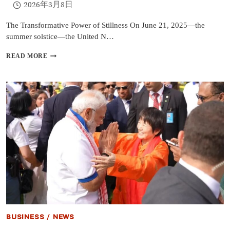
2026年3月8日
The Transformative Power of Stillness On June 21, 2025—the
summer solstice—the United N…
HIMALAYAN
READ MORE
SAINT
YOGMATA
KEIKO
AIKAWA
JOINS
UN’S
INTERNATIONAL
DAY
OF
YOGA,
SHARING
MESSAGES
OF
PEACE
AND
MEDITATION
—
BUSINESS
/
NEWS
NEW
YORK