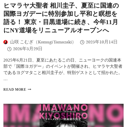
ヒマラヤ大聖者 相川圭子、夏至に国連の
DOJO
TO
国際ヨガデーに特別参加し平和と瞑想を
REOPEN
THIS
語る！ 東京・目黒道場に続き、今年11月
NOVEMBER
にNY道場をリニューアルオープンへ
山咲 こむぎ（Komugi Yamazaki）
2025年10月14日
2026年5月29日
2025年6月21日、夏至にあたるこの日、ニューヨークの国連本
部で「国際ヨガデー」のイベントが開催され、ヒマラヤ大聖者
であるヨグマタこと相川圭子が、特別ゲストとして招かれた。
…
ヒ
READ MORE
マ
ラ
ヤ
大
聖
者
相