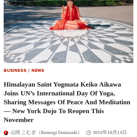
BUSINESS
/
NEWS
Himalayan Saint Yogmata Keiko Aikawa
Joins UN’s International Day Of Yoga,
Sharing Messages Of Peace And Meditation
— New York Dojo To Reopen This
November
山咲 こむぎ（Komugi Yamazaki）
2025年10月14日