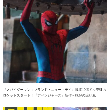
物
販
ブ
ー
ス
も
『スパイダーマン：ブランド・ニュー・デイ』興収10億ドル突破の
ロケットスタート！『アベンジャーズ』新作へ絶好の追い風