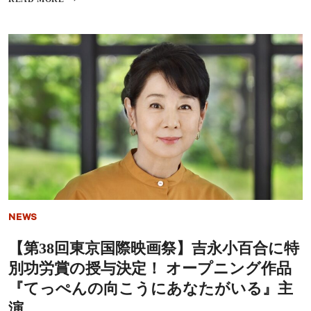
想
野
を
清
語
志
る！
郎
東
の
京・
ド
目
キ
黒
ュ
道
メ
場
ン
に
タ
続
リ
き、
ー
今
映
年
画
11
が
月
製
NEWS
に
作
NY
決
【第38回東京国際映画祭】吉永小百合に特
道
定
場
――RC
別功労賞の授与決定！ オープニング作品
を
サ
リ
ク
『てっぺんの向こうにあなたがいる』主
ニ
セ
演
ュ
シ