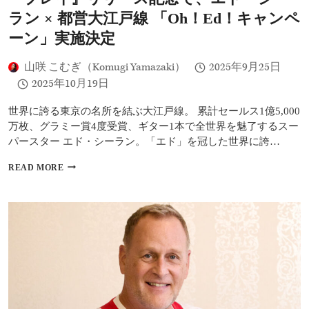
ス』
ラン × 都営大江戸線 「Oh！Ed！キャンペ
ジ
ェ
ーン」実施決定
シ
ー
山咲 こむぎ（Komugi Yamazaki）
2025年9月25日
お
い
2025年10月19日
た
ん
世界に誇る東京の名所を結ぶ大江戸線。 累計セールス1億5,000
役
万枚、グラミー賞4度受賞、ギター1本で全世界を魅了するスー
の
パースター エド・シーラン。「エド」を冠した世界に誇…
ジ
ョ
”エ
READ MORE
ン・
ド”繋
ス
が
テ
り
イ
で、
モ
エ
ス
ド・
に
シ
イ
ー
ン
ラ
タ
ン
ビ
が
ュ