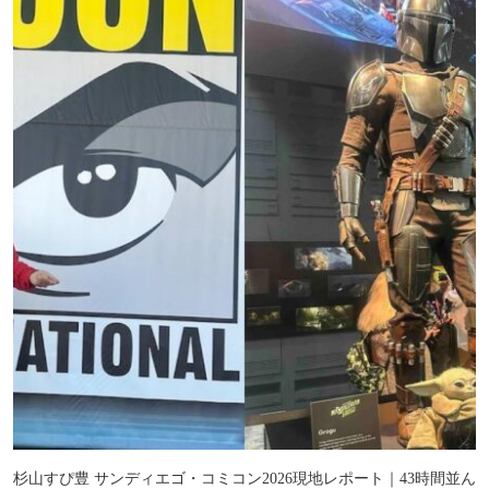
杉山すぴ豊 サンディエゴ・コミコン2026現地レポート｜43時間並ん