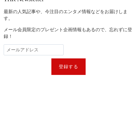
メ
ゲ
ジ
ジ
ー』
×
ー
キ
最新の人気記事や、今注目のエンタメ情報などをお届けしま
フ
ャ
ァ
シ
す。
ス
ッ
ョ
ト
シ
メール会員限定のプレゼント企画情報もあるので、忘れずに登
来
ン
ョ
録！
日
ン
決
×
定！
音
ク
楽
リ
の
ス
登録する
融
ト
合
フ
で
ァ
日
ー・
本
ロ
ア
イ
ニ
ド、
メ
リ
の
ー・
魂
ト
を
ン
世
プ
界
ソ