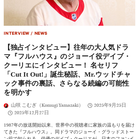
都
ー！
営
『フ
大
ル
江
ハ
戸
ウ
線
ス』
INTERVIEW
/
NEWS
と
が
ま
今
【独占インタビュー】往年の大人気ドラ
さ
も
か
世
マ『フルハウス』のジョーイ役デイブ・
の
界
コ
クーリエにインタビュー！ 名セリフ
で
ラ
愛
「Cut It Out!」誕生秘話、Mr.ウッドチャ
ボ！
さ
新
ック事件の裏話、さらなる続編の可能性
れ
ア
る
を明かす
ル
理
バ
由、
ム
ボ
山咲 こむぎ（Komugi Yamazaki）
2025年9月25日
『プ
ブ・
2025年12月27日
レ
サ
イ』
ゲ
1987年の放送開始以来、世界中の視聴者に家族の温もりを届け
リ
ッ
リ
てきた『フルハウス』。同ドラマのジョーイ・グラッドストー
ト
ー
と
ン役で知られる、俳優のデイブ・クーリエが、日本のファンイ