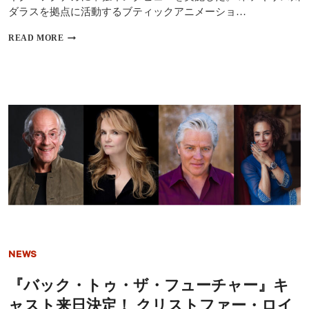
義
ダラスを拠点に活動するブティックアニメーショ…
感
あ
【イ
READ MORE
ふ
ン
れ
タ
る
ビ
弟
ュ
キ
ー】
ャ
ア
ラ
ニ
を
メ
熱
ス
演
タ
「日
ジ
本
オ
の
「FUTAKU
ホ
STUDIOS」
ラ
創
ー
設
を
者
世
NEWS
の
界
マ
中
『バック・トゥ・ザ・フューチャー』キ
イ
の
ク・
人
ャスト来日決定！ クリストファー・ロイ
フ