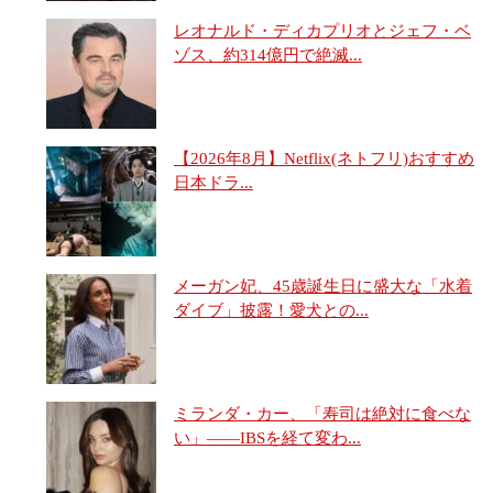
レオナルド・ディカプリオとジェフ・ベ
ゾス、約314億円で絶滅...
【2026年8月】Netflix(ネトフリ)おすすめ
日本ドラ...
メーガン妃、45歳誕生日に盛大な「水着
ダイブ」披露！愛犬との...
ミランダ・カー、「寿司は絶対に食べな
い」――IBSを経て変わ...