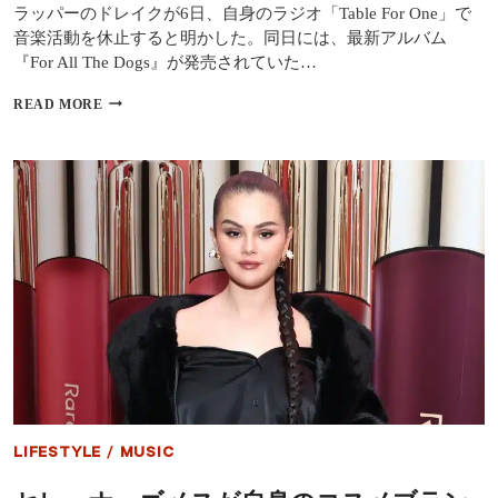
億
ラッパーのドレイクが6日、自身のラジオ「Table For One」で
ド
音楽活動を休止すると明かした。同日には、最新アルバム
ル
『For All The Dogs』が発売されていた…
か
新
READ MORE
ア
ル
バ
ム
『FOR
ALL
THE
DOGS』
発
売
の
ド
レ
イ
ク、
健
康
LIFESTYLE
/
MUSIC
上
の