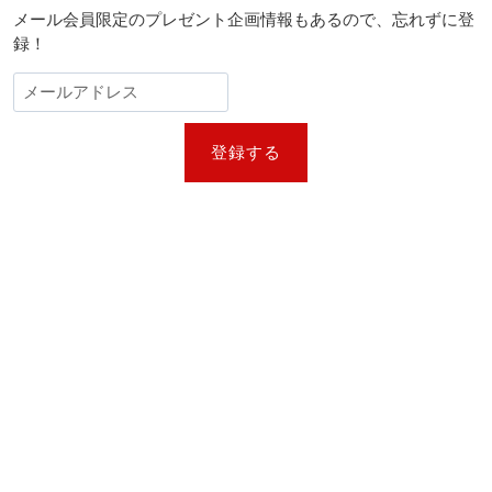
が
メール会員限定のプレゼント企画情報もあるので、忘れずに登
再
録！
集
結、
圧
巻
の
シ
登録する
ャ
キ
ー
ラ…
今
年
の
「MTV
VMAS」
を
振
り
返
る