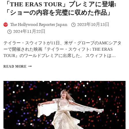
TOUR」
「THE ERAS TOUR」プレミアに登場:
ラ
イ
「ショーの内容を完璧に収めた作品」
ブ
バ
The Hollywood Reporter Japan
2023年10月13日
ー
2024年11月22日
ジ
ョ
ン
テイラー・スウィフトが11日、米ザ・グローブのAMCシアタ
を
ーで開催された映画『テイラー・スウィフト: THE ERAS
発
TOUR』のワールドプレミアに出席した。 スウィフトは…
売
テ
READ MORE
イ
ラ
ー・
ス
ウ
ィ
フ
ト
が
コ
ン
サ