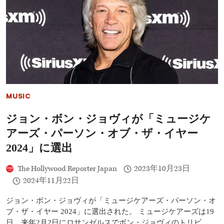
ア
ー
ズ
が
10/24
発
売
の
自
伝
本
MUSIC
で“誰
か
ジョン・ボン・ジョヴィが「ミュージケ
を
怒
アーズ・パーソン・オブ・ザ・イヤー
ら
せ
2024」に選出
る
つ
The Hollywood Reporter Japan
2023年10月23日
も
2024年11月22日
り
は
な
ジョン・ボン・ジョヴィが「ミュージケアーズ・パーソン・オ
い”と
ブ・ザ・イヤー 2024」に選出された。 ミュージケアーズは19
釈
日、来年2月2日にロサンゼルスでボン・ジョヴィのトリビ…