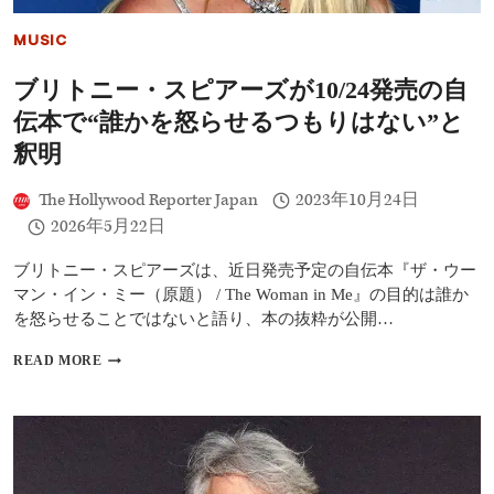
MUSIC
ブリトニー・スピアーズが10/24発売の自
伝本で“誰かを怒らせるつもりはない”と
釈明
The Hollywood Reporter Japan
2023年10月24日
2026年5月22日
ブリトニー・スピアーズは、近日発売予定の自伝本『ザ・ウー
マン・イン・ミー（原題） / The Woman in Me』の目的は誰か
を怒らせることではないと語り、本の抜粋が公開…
ブ
READ MORE
リ
ト
ニ
ー・
ス
ピ