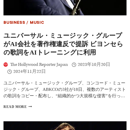
ン
ズ
が
レ
BUSINESS
/
MUSIC
デ
ィ
ユニバーサル・ミュージック・グループ
ー・
ガ
がAI会社を著作権違反で提訴 ビヨンセら
ガ
と
の歌詞をAIトレーニングに利用
パ
フ
The Hollywood Reporter Japan
2023年10月20日
ォ
2024年11月22日
ー
マ
ン
ユニバーサル・ミュージック・グループ、コンコード・ミュー
ス
ジック・グループ、ABKCOの3社が18日、複数のアーティスト
観
の歌詞をコピー・配布し、“組織的かつ大規模な侵害”を行っ…
客
席
ユ
READ MORE
に
ニ
は
バ
ダ
ー
ニ
サ
エ