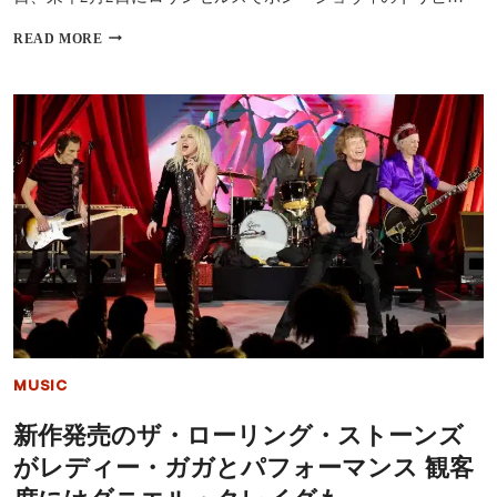
明
ジ
READ MORE
ョ
ン・
ボ
ン・
ジ
ョ
ヴ
ィ
が
「ミ
ュ
ー
ジ
ケ
ア
ー
ズ・
MUSIC
パ
ー
新作発売のザ・ローリング・ストーンズ
ソ
ン・
がレディー・ガガとパフォーマンス 観客
オ
ブ・