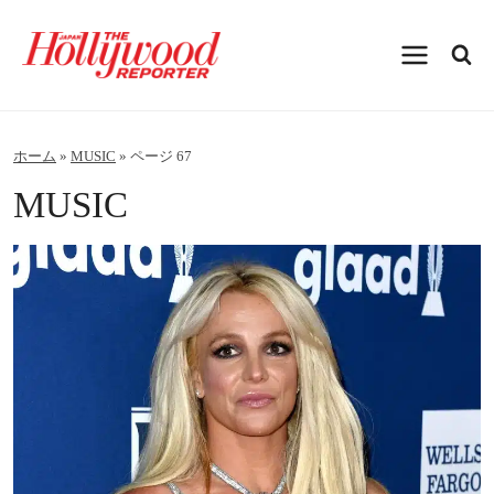
内
容
を
ス
キ
ッ
プ
ホーム
»
MUSIC
»
ページ 67
MUSIC