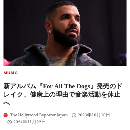
公
め
開
た
『テ
作
イ
品」
ラ
ー・
ス
ウ
ィ
フ
ト:
THE
ERAS
TOUR』
MUSIC
の
世
新アルバム『For All The Dogs』発売のド
界
興
レイク、健康上の理由で音楽活動を休止
収
は
へ
推
定
The Hollywood Reporter Japan
2023年10月10日
1.5
2024年11月22日
～
2