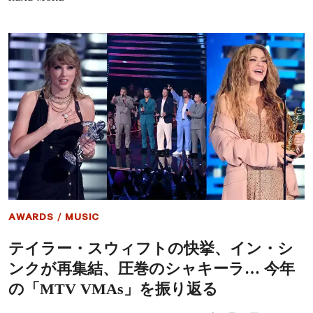
リ
レ
ゴ
ー
か
ナ・
ら
ゴ
も
メ
支
ス
持
が
自
身
の
ド
キ
ュ
メ
ン
タ
リ
AWARDS
/
MUSIC
ー
『MY
テイラー・スウィフトの快挙、イン・シ
MIND
&
ンクが再集結、圧巻のシャキーラ… 今年
ME』
に
の「MTV VMAs」を振り返る
つ
い