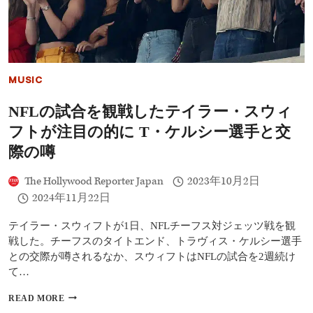
ス
メ
ブ
ラ
ン
ド
MUSIC
「RARE
BEAUTY」
NFLの試合を観戦したテイラー・スウィ
と
メ
フトが注目の的に T・ケルシー選手と交
ン
タ
際の噂
ル
ヘ
The Hollywood Reporter Japan
2023年10月2日
ル
2024年11月22日
ス
支
援
テイラー・スウィフトが1日、NFLチーフス対ジェッツ戦を観
活
戦した。チーフスのタイトエンド、トラヴィス・ケルシー選手
動
との交際が噂されるなか、スウィフトはNFLの試合を2週続け
の
て…
つ
な
NFL
READ MORE
が
の
り