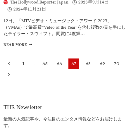
The Hollywood Reporter Japan
2023年9月14日
て
2024年11月21日
語
る:
「当
12日、「MTVビデオ・ミュージック・アワード 2023」
初
（VMAs）で最高賞“Video of the Year”を含む複数の賞を手にし
は、
たテイラー・スウィフト。同賞に4度輝…
制
作
テ
READ MORE
に
イ
猛
ラ
反
ー・
ペ
対
前
1
…
65
66
67
68
69
70
ス
だ
ー
ウ
の
っ
次
ィ
ジ
た」
フ
ペ
の
ナ
ト
ビ
の
ー
ペ
快
ゲ
ジ
挙、
ー
THR Newsletter
ー
イ
ジ
ン・
シ
シ
最新の人気記事や、今注目のエンタメ情報などをお届けしま
ョ
ン
す。
ク
ン