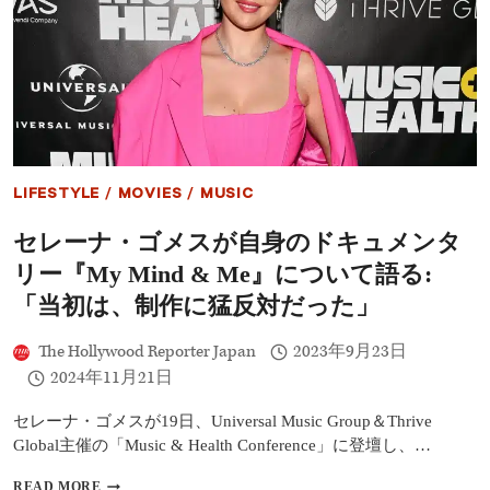
る、
中
傷
か
ら
の
再
起
―
ビ
LIFESTYLE
/
MOVIES
/
MUSIC
リ
ー・
セレーナ・ゴメスが自身のドキュメンタ
ア
イ
リー『My Mind & Me』について語る:
リ
ッ
「当初は、制作に猛反対だった」
シ
ュ、
The Hollywood Reporter Japan
2023年9月23日
オ
2024年11月21日
リ
ヴ
ィ
セレーナ・ゴメスが19日、Universal Music Group＆Thrive
ア・
Global主催の「Music & Health Conference」に登壇し、…
ロ
ド
セ
READ MORE