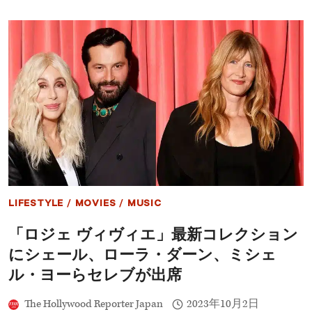
試
を
合
明
を
か
観
す
戦
し
た
テ
イ
ラ
ー・
ス
ウ
ィ
フ
ト
LIFESTYLE
/
MOVIES
/
MUSIC
が
注
「ロジェ ヴィヴィエ」最新コレクション
目
の
にシェール、ローラ・ダーン、ミシェ
的
に
ル・ヨーらセレブが出席
T・
ケ
The Hollywood Reporter Japan
2023年10月2日
ル