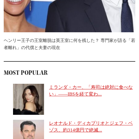
ヘンリー王子の王室離脱は英王室に何を残した？ 専門家が語る「若
者離れ」の代償と夫妻の現在
MOST POPULAR
ミランダ・カー、「寿司は絶対に食べな
い」――IBSを経て変わ...
レオナルド・ディカプリオとジェフ・ベ
ゾス、約314億円で絶滅...