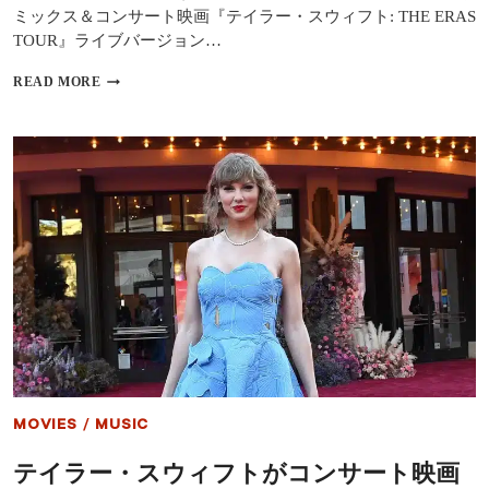
ヨ
ミックス＆コンサート映画『テイラー・スウィフト: THE ERAS
ン
TOUR』ライブバージョン…
セ
ら
テ
READ MORE
の
イ
歌
ラ
詞
ー・
を
ス
AI
ウ
ト
ィ
レ
フ
ー
ト
ニ
が“CRUEL
ン
SUMMER”の
グ
リ
に
ミ
利
ッ
用
ク
ス
＆
映
MOVIES
/
MUSIC
画
「THE
テイラー・スウィフトがコンサート映画
ERAS