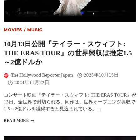
ー
ト
映
画
「THE
MOVIES
/
MUSIC
ERAS
TOUR」
10月13日公開『テイラー・スウィフト:
プ
レ
THE ERAS TOUR』の世界興収は推定1.5
ミ
ア
～2億ドルか
に
登
The Hollywood Reporter Japan
2023年10月13日
場:
2024年11月22日
「シ
ョ
ー
コンサート映画『テイラー・スウィフト: THE ERAS TOUR』が
の
13日、全世界で封切られる。同作は、世界オープニング興収で
内
1.5～2億ドルを獲得すると見込まれている。 …
容
を
10
READ MORE
完
月
璧
13
に
日
収