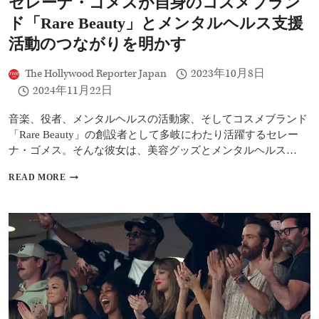
セレーナ・ゴメスが自身のコスメブラン
理
由
ド「Rare Beauty」とメンタルヘルス支援
で
音
活動のつながりを明かす
楽
活
The Hollywood Reporter Japan
2023年10月8日
動
2024年11月22日
を
休
止
音楽、役者、メンタルヘルスの活動家、そしてコスメブランド
へ
「Rare Beauty」の創設者として多岐にわたり活躍するセレー
ナ・ゴメス。そんな彼女は、美容グッズとメンタルヘルス…
セ
READ MORE
レ
ー
ナ・
ゴ
メ
ス
が
自
身
の
コ