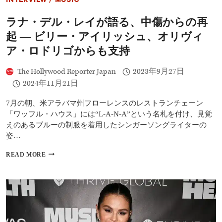
INTERVIEW
/
MUSIC
ェ
ー
ラナ・デル・レイが語る、中傷からの再
ル、
ロ
起 ― ビリー・アイリッシュ、オリヴィ
ー
ラ・
ア・ロドリゴからも支持
ダ
ー
The Hollywood Reporter Japan
2023年9月27日
ン、
2024年11月21日
ミ
シ
ェ
7月の朝、米アラバマ州フローレンスのレストランチェーン
ル・
「ワッフル・ハウス」には“L-A-N-A”という名札を付け、見覚
ヨ
えのあるブルーの制服を着用したシンガーソングライターの
ー
姿…
ら
セ
ラ
READ MORE
レ
ナ・
ブ
デ
が
ル・
出
レ
席
イ
が
語