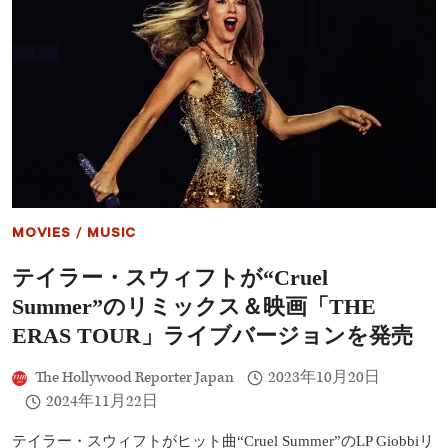
ル・
ル・
ミ
ク
ュ
レ
ー
イ
ジ
グ
ッ
も
ク・
グ
ル
ー
プ
が
AI
MOVIES
/
MUSIC
会
社
テイラー・スウィフトが“Cruel
を
著
Summer”のリミックス＆映画「THE
作
権
ERAS TOUR」ライブバージョンを発売
違
反
The Hollywood Reporter Japan
2023年10月20日
で
2024年11月22日
提
訴
ビ
テイラー・スウィフトがヒット曲“Cruel Summer”のLP Giobbiリ