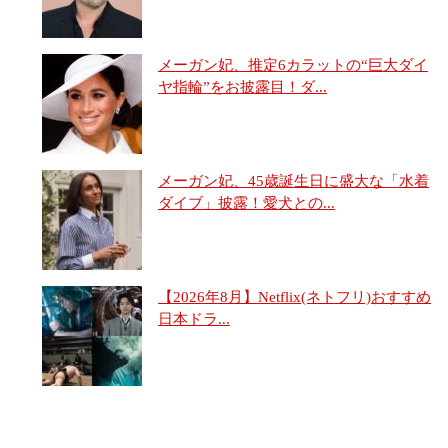
メーガン妃、推定6カラットの“巨大ダイ
ヤ指輪”をお披露目！ダ...
メーガン妃、45歳誕生日に盛大な「水着
ダイブ」披露！愛犬との...
【2026年8月】Netflix(ネトフリ)おすすめ
日本ドラ...