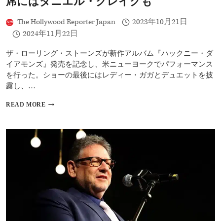
席にはダニエル・クレイグも
ザ・
イ
The Hollywood Reporter Japan
2023年10月21日
ヤ
2024年11月22日
ー
2024」
に
ザ・ローリング・ストーンズが新作アルバム『ハックニー・ダ
選
イアモンズ』発売を記念し、米ニューヨークでパフォーマンス
出
を行った。ショーの最後にはレディー・ガガとデュエットを披
露し、…
新
READ MORE
作
発
売
の
ザ・
ロ
ー
リ
ン
グ・
ス
ト
ー