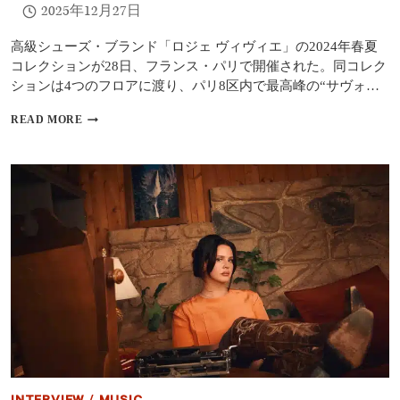
2025年12月27日
シ
ー
選
高級シューズ・ブランド「ロジェ ヴィヴィエ」の2024年春夏
手
コレクションが28日、フランス・パリで開催された。同コレク
と
ションは4つのフロアに渡り、パリ8区内で最高峰の“サヴォ…
交
際
「ロ
READ MORE
の
ジ
噂
ェ
ヴ
ィ
ヴ
ィ
エ」
最
新
コ
レ
ク
シ
ョ
ン
に
シ