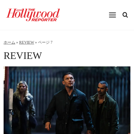
内
容
を
ス
キ
ッ
プ
ホーム
»
REVIEW
»
ページ 7
REVIEW