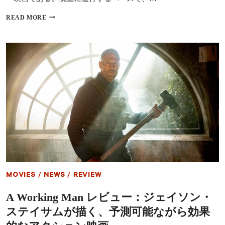
不
可
ザ・
READ MORE
も
ウ
な
ー
い
マ
ギ
ン・
ャ
イ
ン
ン・
グ・
ザ・
ド
ヤ
ラ
ー
マ
ド
レ
ビ
ュ
ー：
ス
タ
イ
MOVIES
/
NEWS
/
REVIEW
リ
ッ
A Working Man レビュー：ジェイソン・
シ
ュ
ステイサムが描く、予測可能ながら効果
で
重