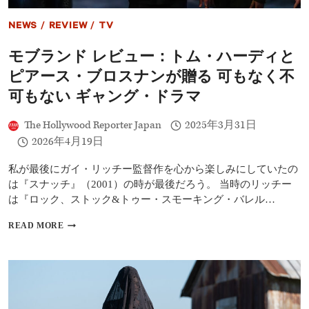
NEWS
/
REVIEW
/
TV
モブランド レビュー：トム・ハーディと
ピアース・ブロスナンが贈る 可もなく不
可もない ギャング・ドラマ
The Hollywood Reporter Japan
2025年3月31日
2026年4月19日
私が最後にガイ・リッチー監督作を心から楽しみにしていたの
は『スナッチ』（2001）の時が最後だろう。 当時のリッチー
は『ロック、ストック&トゥー・スモーキング・バレル…
モ
READ MORE
ブ
ラ
ン
ド
レ
ビ