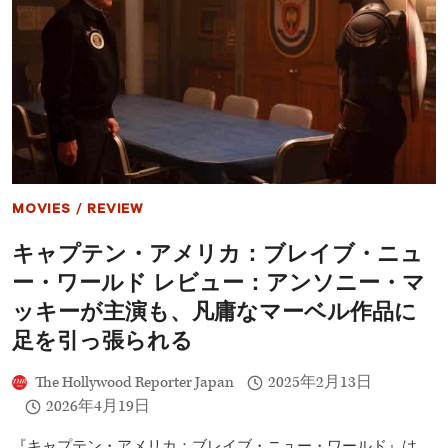
ー
ン
ズ
最
新
作
レ
ビ
ュ
ー：
最
MOVIES
/
REVIEW
終
章
キャプテン・アメリカ：ブレイブ・ニュ
で
ブ
ー・ワールド レビュー：アンソニー・マ
リ
ジ
ッキーが主演も、凡庸なマーベル作品に
ッ
足を引っ張られる
ト
が
再
The Hollywood Reporter Japan
2025年2月13日
び
2026年4月19日
輝
く
『キャプテン・アメリカ：ブレイブ・ニュー・ワールド』は、