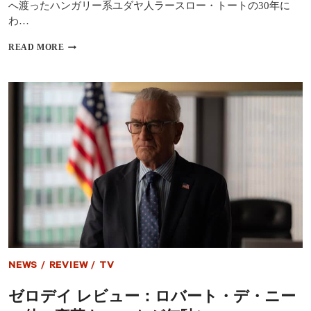
へ渡ったハンガリー系ユダヤ人ラースロー・トートの30年に
ガ
ド
わ…
ッ
ト
ア
READ MORE
の
メ
悪
リ
役
カ
が
ン
光
ド
る
リ
実
ー
写
ム
リ
に
メ
翻
イ
弄
ク
さ
れ
た
建
築
家
NEWS
/
REVIEW
/
TV
の
半
ゼロデイ レビュー：ロバート・デ・ニー
生
『ブ