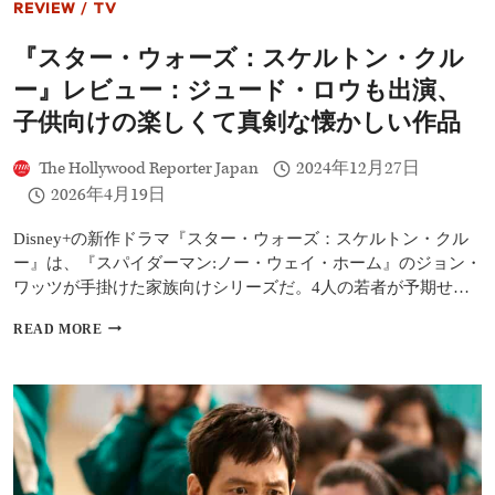
REVIEW
/
TV
ビ
ュ
『スター・ウォーズ：スケルトン・クル
ー：
中
ー』レビュー：ジュード・ロウも出演、
つ
国
子供向けの楽しくて真剣な懐かしい作品
へ
の
The Hollywood Reporter Japan
2024年12月27日
見
2026年4月19日
事
な
帰
Disney+の新作ドラマ『スター・ウォーズ：スケルトン・クル
還
ー』は、『スパイダーマン:ノー・ウェイ・ホーム』のジョン・
ワッツが手掛けた家族向けシリーズだ。4人の若者が予期せ…
『ス
READ MORE
タ
ー・
ウ
ォ
ー
ズ：
ス
ケ