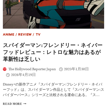
す
品
レ
に
ビ
足
ュ
を
ー：
引
笑
っ
い
張
に
ら
ANIME
/
REVIEW
/
TV
欠
れ
け
る
スパイダーマン:フレンドリー・ネイバー
る
コ
フッドレビュー：レトロな魅力はあるが
メ
デ
革新性は乏しい
ィ
で
The Hollywood Reporter Japan
2025年1月30日
ウ
2026年4月19日
ィ
ル・
フ
Disney+の新作アニメ『スパイダーマン:フレンドリー・ネイバ
ェ
ーフッド』は、スパイダーマン作品として『スパイダーマン:ス
レ
パイダーバース』シリーズと比較される運命にある。『ス…
ル
と
ス
READ MORE
リ