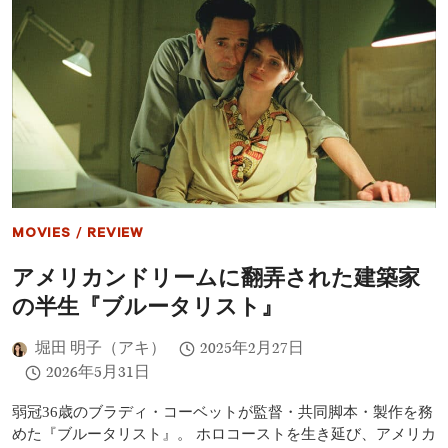
最
新
作
白
雪
姫
レ
ビ
ュ
ー：
レ
イ
チ
MOVIES
/
REVIEW
ェ
ル・
アメリカンドリームに翻弄された建築家
ゼ
グ
の半生『ブルータリスト』
ラ
ー
堀田 明子（アキ）
2025年2月27日
の
演
2026年5月31日
技
と
弱冠36歳のブラディ・コーベットが監督・共同脚本・製作を務
ガ
めた『ブルータリスト』。 ホロコーストを生き延び、アメリカ
ル・