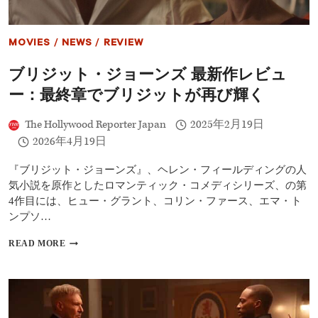
ロ
他、
豪
MOVIES
/
NEWS
/
REVIEW
華
キ
ブリジット・ジョーンズ 最新作レビュ
ャ
ス
ー：最終章でブリジットが再び輝く
ト
が
The Hollywood Reporter Japan
2025年2月19日
無
駄
2026年4月19日
に
『ブリジット・ジョーンズ』、ヘレン・フィールディングの人
気小説を原作としたロマンティック・コメディシリーズ、の第
4作目には、ヒュー・グラント、コリン・ファース、エマ・ト
ンプソ…
ブ
READ MORE
リ
ジ
ッ
ト・
ジ
ョ