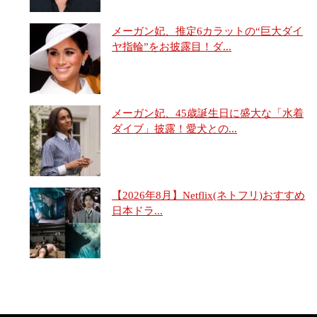
メーガン妃、推定6カラットの“巨大ダイ
ヤ指輪”をお披露目！ダ...
メーガン妃、45歳誕生日に盛大な「水着
ダイブ」披露！愛犬との...
【2026年8月】Netflix(ネトフリ)おすすめ
日本ドラ...