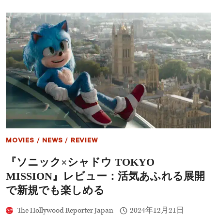
ゲ
し
ー
く
ム』
て
シ
真
ー
剣
ズ
な
ン
懐
2
か
の
し
レ
い
ビ
作
ュ
品
ー：
失
速
し
MOVIES
/
NEWS
/
REVIEW
た
NETFLIX
『ソニック×シャドウ TOKYO
の
韓
MISSION』レビュー：活気あふれる展開
国
発
で新規でも楽しめる
大
ヒ
The Hollywood Reporter Japan
2024年12月21日
ッ