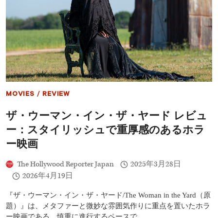
ュ
ー：
ト
ム・
ハ
ー
デ
ィ
と
ピ
ア
MOVIES
/
REVIEW
ー
ス・
ザ・ウーマン・イン・ザ・ヤード レビュ
ブ
ロ
ー：スタイリッシュで重厚感のあるホラ
ス
ナ
ー映画
ン
が
The Hollywood Reporter Japan
2025年3月28日
贈
2026年4月19日
る
可
も
『ザ・ウーマン・イン・ザ・ヤード/The Woman in the Yard（原
な
題）』は、メタファーと微妙な雰囲気作りに重点を置いたホラ
く
ー映画である。慎重に進行するペースで、…