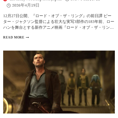
ロ
2026年4月19日
な
魅
力
12月27日公開、『ロード・オブ・ザ・リング』の前日譚 ピー
は
ター・ジャクソン監督による壮大な実写3部作の183年前、ロー
あ
ハンを舞台とする新作アニメ映画『ロード・オブ・ザ・リン…
る
が
『ロ
READ MORE
革
ー
新
ド・
性
オ
は
ブ・
乏
ザ・
し
リ
い
ン
グ
／
ロ
ー
ハ
ン
の
戦
い』
レ