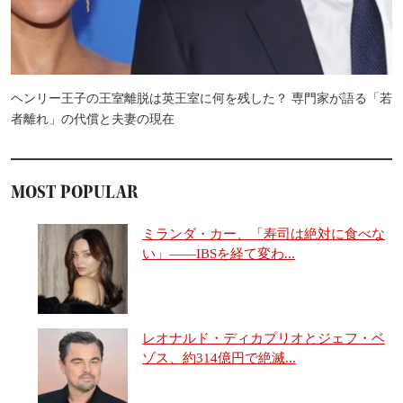
ヘンリー王子の王室離脱は英王室に何を残した？ 専門家が語る「若
者離れ」の代償と夫妻の現在
MOST POPULAR
ミランダ・カー、「寿司は絶対に食べな
い」――IBSを経て変わ...
レオナルド・ディカプリオとジェフ・ベ
ゾス、約314億円で絶滅...