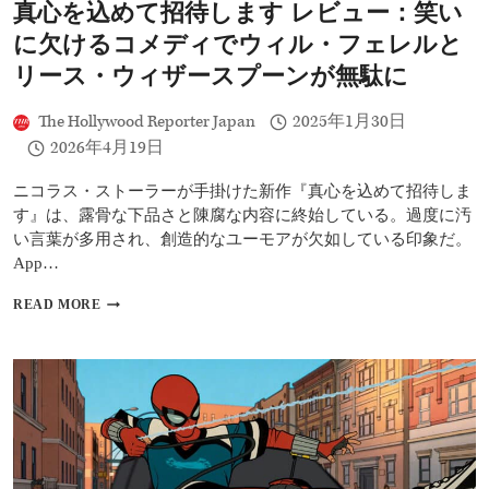
真心を込めて招待します レビュー：笑い
レ
ビ
に欠けるコメディでウィル・フェレルと
ュ
ー：
リース・ウィザースプーンが無駄に
ア
ン
The Hollywood Reporter Japan
2025年1月30日
ソ
2026年4月19日
ニ
ー・
マ
ニコラス・ストーラーが手掛けた新作『真心を込めて招待しま
ッ
す』は、露骨な下品さと陳腐な内容に終始している。過度に汚
キ
い言葉が多用され、創造的なユーモアが欠如している印象だ。
ー
App…
が
主
真
READ MORE
演
心
も、
を
凡
込
庸
め
な
て
マ
招
ー
待
ベ
し
ル
ま
作