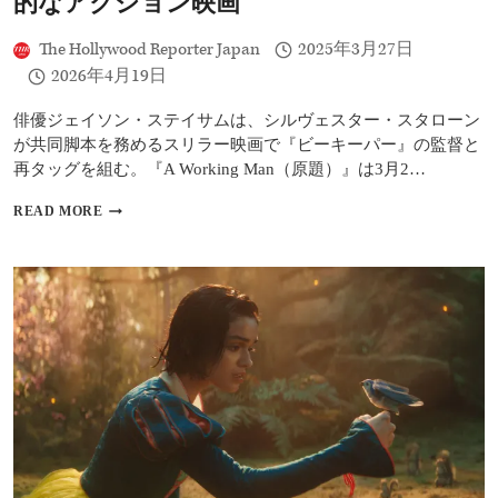
的なアクション映画
厚
感
The Hollywood Reporter Japan
2025年3月27日
の
2026年4月19日
あ
る
ホ
俳優ジェイソン・ステイサムは、シルヴェスター・スタローン
ラ
が共同脚本を務めるスリラー映画で『ビーキーパー』の監督と
ー
再タッグを組む。『A Working Man（原題）』は3月2…
映
画
A
READ MORE
WORKING
MAN
レ
ビ
ュ
ー：
ジ
ェ
イ
ソ
ン・
ス
テ
イ