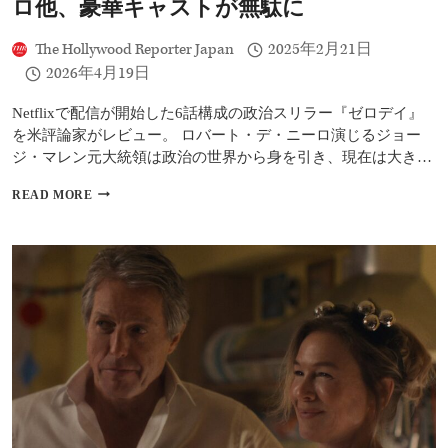
ロ他、豪華キャストが無駄に
ル
ー
The Hollywood Reporter Japan
2025年2月21日
タ
リ
2026年4月19日
ス
ト』
Netflixで配信が開始した6話構成の政治スリラー『ゼロデイ』
を米評論家がレビュー。 ロバート・デ・ニーロ演じるジョー
ジ・マレン元大統領は政治の世界から身を引き、現在は大き…
ゼ
READ MORE
ロ
デ
イ
レ
ビ
ュ
ー：
ロ
バ
ー
ト・
デ・
ニ
ー