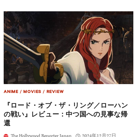
パ
ー
イ
ス・
ダ
ウ
ー
ィ
マ
ザ
ン:
ー
フ
ス
レ
プ
ン
ー
ド
ン
リ
が
ー・
無
ネ
駄
イ
に
バ
ー
フ
ANIME
/
MOVIES
/
REVIEW
ッ
ド
『ロード・オブ・ザ・リング／ローハン
レ
ビ
の戦い』レビュー：中つ国への見事な帰
ュ
ー：
還
レ
ト
The Hollywood Reporter Japan
2024年12月27日