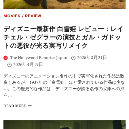
サ
ム
が
MOVIES
/
REVIEW
描
く、
ディズニー最新作 白雪姫 レビュー：レイ
予
測
チェル・ゼグラーの演技とガル・ガドッ
可
能
トの悪役が光る実写リメイク
な
が
The Hollywood Reporter Japan
2025年3月21日
ら
2026年4月19日
効
果
的
ディズニーのアニメーション名作の中で実写化された作品は数
な
多くあるが、1937年の『白雪姫』ほど愛されている作品は少な
ア
い。この歴史的な作品は、ディズニーが誇る名作の宝庫への扉
ク
を…
シ
ョ
デ
READ MORE
ン
ィ
映
ズ
画
ニ
ー