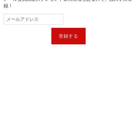
ふ
録！
れ
る
展
開
で
新
登録する
規
で
も
楽
し
め
る