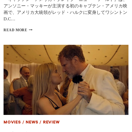
アンソニー・マッキーが主演する初のキャプテン・アメリカ映
画で、アメリカ大統領がレッド・ハルクに変身してワシントン
D.C…
キ
READ MORE
ャ
プ
テ
ン・
ア
メ
リ
カ：
ブ
レ
イ
ブ・
ニ
ュ
ー・
ワ
ー
MOVIES
/
NEWS
/
REVIEW
ル
ド