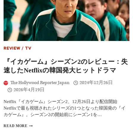
ル
ト
ン・
ク
ル
ー』
レ
ビ
ュ
REVIEW
/
TV
ー：
ジ
『イカゲーム』シーズン2のレビュー：失
ュ
ー
速したNetflixの韓国発大ヒットドラマ
ド・
ロ
The Hollywood Reporter Japan
2024年12月26日
ウ
も
2026年4月19日
出
演、
Netflix『イカゲーム』シーズン2、12月26日より配信開始
子
Netflixで最も視聴されたシリーズの1つとなった韓国発の『イ
供
カゲーム』。シーズン2の開始前にシーズン1を…
向
け
『イ
の
READ MORE
カ
楽