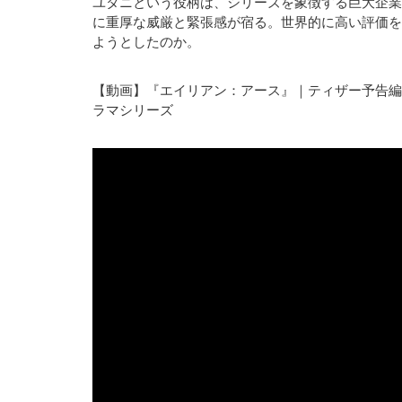
ユタニという役柄は、シリーズを象徴する巨大企業
に重厚な威厳と緊張感が宿る。世界的に高い評価を
ようとしたのか。
【動画】『エイリアン：アース』｜ティザー予告編｜
ラマシリーズ