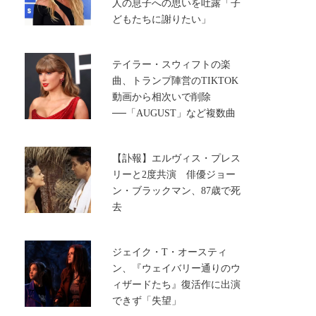
人の息子への思いを吐露「子
どもたちに謝りたい」
テイラー・スウィフトの楽
曲、トランプ陣営のTIKTOK
動画から相次いで削除
──「AUGUST」など複数曲
【訃報】エルヴィス・プレス
リーと2度共演 俳優ジョー
ン・ブラックマン、87歳で死
去
ジェイク・T・オースティ
ン、『ウェイバリー通りのウ
ィザードたち』復活作に出演
できず「失望」