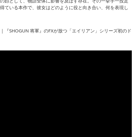
の顔として、物語全体に影響を及ぼす存在。その一挙手一投足
得ている本作で、彼女はどのように役と向き合い、何を表現し
『SHOGUN 将軍』のFXが放つ「エイリアン」シリーズ初のド