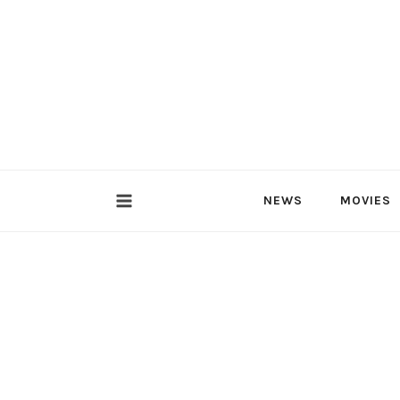
内
容
を
ス
キ
ッ
プ
NEWS
MOVIES