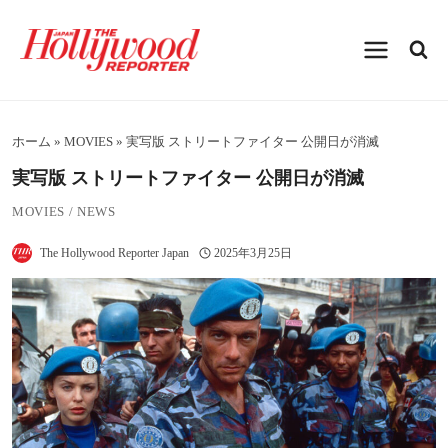
内
容
を
ス
キ
ッ
プ
ホーム
»
MOVIES
»
実写版 ストリートファイター 公開日が消滅
実写版 ストリートファイター 公開日が消滅
MOVIES
/
NEWS
The Hollywood Reporter Japan
2025年3月25日