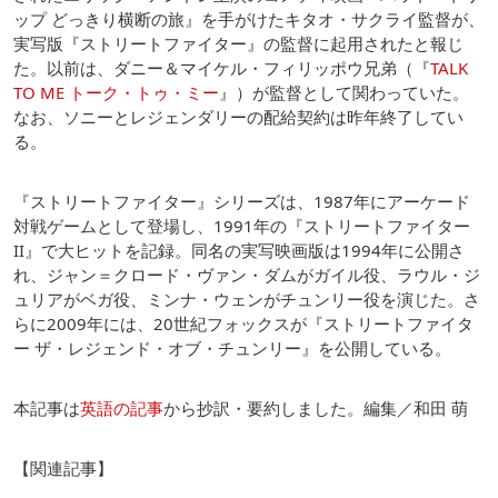
ップ どっきり横断の旅』を手がけたキタオ・サクライ監督が、
実写版『ストリートファイター』の監督に起用されたと報じ
た。以前は、ダニー＆マイケル・フィリッポウ兄弟（『
TALK
TO ME トーク・トゥ・ミー
』）が監督として関わっていた。
なお、ソニーとレジェンダリーの配給契約は昨年終了してい
る。
『ストリートファイター』シリーズは、1987年にアーケード
対戦ゲームとして登場し、1991年の『ストリートファイター
II』で大ヒットを記録。同名の実写映画版は1994年に公開さ
れ、ジャン＝クロード・ヴァン・ダムがガイル役、ラウル・ジ
ュリアがベガ役、ミンナ・ウェンがチュンリー役を演じた。さ
らに2009年には、20世紀フォックスが『ストリートファイタ
ー ザ・レジェンド・オブ・チュンリー』を公開している。
本記事は
英語の記事
から抄訳・要約しました。編集／和田 萌
【関連記事】