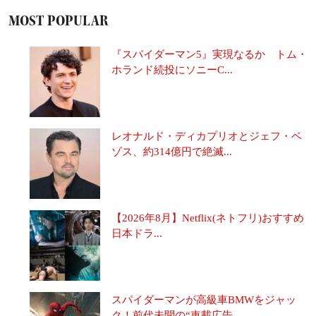
MOST POPULAR
『スパイダーマン5』実現なるか トム・
ホランド続投にソニーC...
レオナルド・ディカプリオとジェフ・ベ
ゾス、約314億円で絶滅...
【2026年8月】Netflix(ネトフリ)おすすめ
日本ドラ...
スパイダーマンが高級車BMWをジャッ
ク！前代未聞の“車載広告...