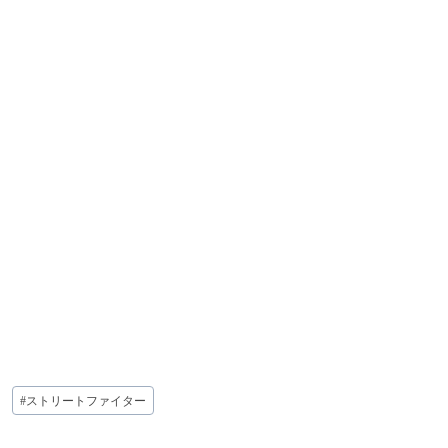
投
#
ストリートファイター
稿
タ