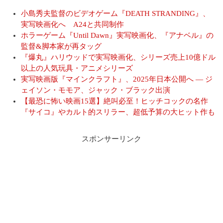
小島秀夫監督のビデオゲーム『DEATH STRANDING』、
実写映画化へ A24と共同制作
ホラーゲーム『Until Dawn』実写映画化、『アナベル』の
監督&脚本家が再タッグ
『爆丸』ハリウッドで実写映画化、シリーズ売上10億ドル
以上の人気玩具・アニメシリーズ
実写映画版『マインクラフト』、2025年日本公開へ ― ジ
ェイソン・モモア、ジャック・ブラック出演
【最恐に怖い映画15選】絶叫必至！ヒッチコックの名作
『サイコ』やカルト的スリラー、超低予算の大ヒット作も
スポンサーリンク