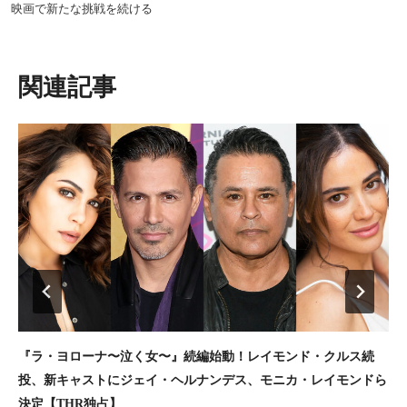
ゲ
映画で新たな挑戦を続ける
ー
シ
ョ
類似投稿
ン
『ラ・ヨローナ〜泣く女〜』続編始動！レイモンド・クルス続
『
投、新キャストにジェイ・ヘルナンデス、モニカ・レイモンドら
結
決定【THR独占】