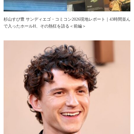
杉山すぴ豊 サンディエゴ・コミコン2026現地レポート｜43時間並ん
で入ったホールH、その熱狂を語る＜前編＞