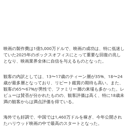
映画の製作費は1億5,000万ドルで、映画の成功は、特に低迷し
ていた2025年のボックスオフィスにとって重要な回復の兆し
となり、映画業界全体に自信を与えるものとなった。
観客の内訳としては、13〜17歳のティーン層が35%、18〜24
歳が最多層となっており、リピート鑑賞の期待も高い。また、
観客の65〜67%が男性で、ファミリー層の来場も多かった。レ
ビューは賛否が分かれたものの、観客評価は高く、特に18歳未
満の観客からは満点評価を得ている。
海外でも好調で、中国では1,460万ドルを稼ぎ、今年公開され
たハリウッド映画の中で最高のスタートとなった。