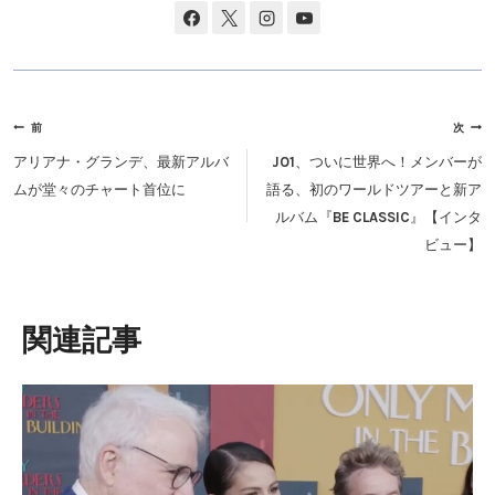
投
前
次
稿
アリアナ・グランデ、最新アルバ
JO1、ついに世界へ！メンバーが
ナ
ムが堂々のチャート首位に
語る、初のワールドツアーと新ア
ビ
ルバム『BE CLASSIC』【インタ
ゲ
ビュー】
ー
シ
ョ
類似投稿
ン