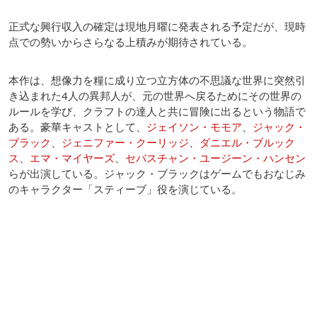
正式な興行収入の確定は現地月曜に発表される予定だが、現時
点での勢いからさらなる上積みが期待されている。
本作は、想像力を糧に成り立つ立方体の不思議な世界に突然引
き込まれた4人の異邦人が、元の世界へ戻るためにその世界の
ルールを学び、クラフトの達人と共に冒険に出るという物語で
ある。豪華キャストとして、
ジェイソン・モモア
、
ジャック・
ブラック
、
ジェニファー・クーリッジ
、
ダニエル・ブルック
ス
、
エマ・マイヤーズ
、
セバスチャン・ユージーン・ハンセン
らが出演している。ジャック・ブラックはゲームでもおなじみ
のキャラクター「スティーブ」役を演じている。