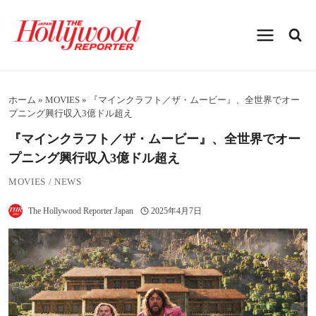
内
容
を
ス
キ
ッ
プ
ホーム
»
MOVIES
»
『マインクラフト／ザ・ムービー』、全世界でオー
プニング興行収入3億ドル超え
『マインクラフト／ザ・ムービー』、全世界でオー
プニング興行収入3億ドル超え
MOVIES
/
NEWS
The Hollywood Reporter Japan
2025年4月7日