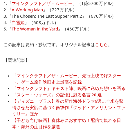
1.『
マインクラフト／ザ・ムービー
』（1億5700万ドル）
2.『
A Working Man
』（727万ドル）
3.『The Chosen: The Last Supper Part 2』（670万ドル）
4.『
白雪姫
』（608万ドル）
5.『
The Woman in the Yard
』（450万ドル）
この記事は要約・抄訳です。オリジナル記事は
こちら
。
【関連記事】
『マインクラフト／ザ・ムービー』先行上映で好スター
ト、ゲーム原作映画史上最高を記録
『マインクラフト』キャスト陣、映画に込めた想いを語る
『スター・ウォーズ』の記憶に残る名言 20 選
【ディズニープラス】春の新作海外ドラマ6選…全米を驚
愕させた実話に基づく衝撃作『グッド・アメリカン・ファ
ミリー』ほか
【子ども向け映画】春休みにおすすめ！配信で観れる日
本・海外の注目作を厳選