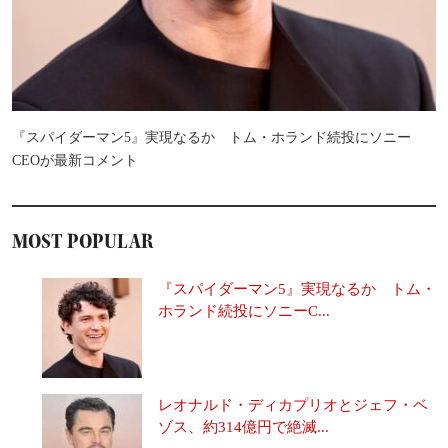
『スパイダーマン5』実現なるか トム・ホランド続投にソニー
CEOが最新コメント
MOST POPULAR
『スパイダーマン5』実現なるか トム・
ホランド続投にソニーC...
レオナルド・ディカプリオとジェフ・ベ
ゾス、約314億円で絶滅...