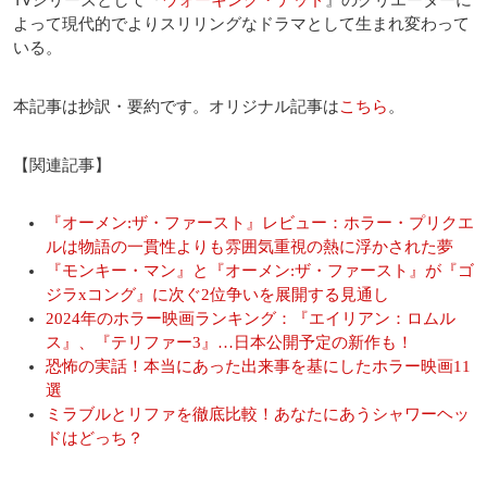
よって現代的でよりスリリングなドラマとして生まれ変わって
いる。
本記事は抄訳・要約です。オリジナル記事は
こちら
。
【関連記事】
『オーメン:ザ・ファースト』レビュー：ホラー・プリクエ
ルは物語の一貫性よりも雰囲気重視の熱に浮かされた夢
『モンキー・マン』と『オーメン:ザ・ファースト』が『ゴ
ジラxコング』に次ぐ2位争いを展開する見通し
2024年のホラー映画ランキング：『エイリアン：ロムル
ス』、『テリファー3』…日本公開予定の新作も！
恐怖の実話！本当にあった出来事を基にしたホラー映画11
選
ミラブルとリファを徹底比較！あなたにあうシャワーヘッ
ドはどっち？