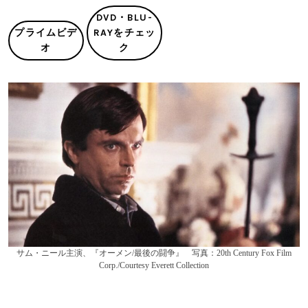
DVD・BLU-
プライムビデ
RAYをチェッ
オ
ク
サム・ニール主演、『オーメン/最後の闘争』 写真：20th Century Fox Film
Corp./Courtesy Everett Collection