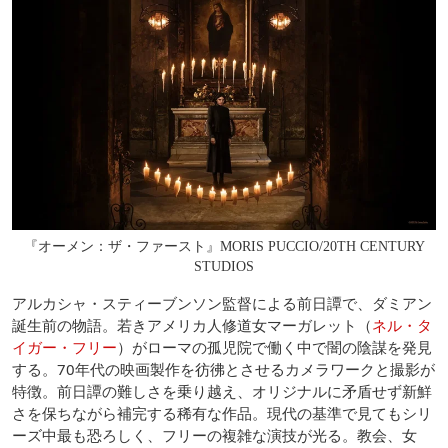
『オーメン：ザ・ファースト』MORIS PUCCIO/20TH CENTURY
STUDIOS
アルカシャ・スティーブンソン監督による前日譚で、ダミアン
誕生前の物語。若きアメリカ人修道女マーガレット（
ネル・タ
イガー・フリー
）がローマの孤児院で働く中で闇の陰謀を発見
する。70年代の映画製作を彷彿とさせるカメラワークと撮影が
特徴。前日譚の難しさを乗り越え、オリジナルに矛盾せず新鮮
さを保ちながら補完する稀有な作品。現代の基準で見てもシリ
ーズ中最も恐ろしく、フリーの複雑な演技が光る。教会、女