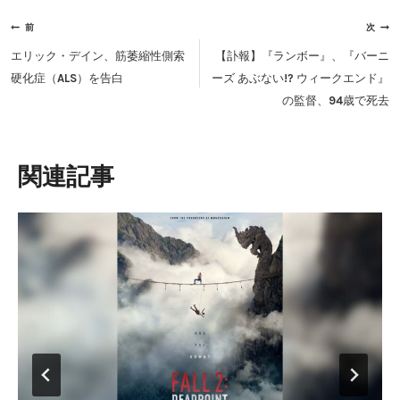
投
前
次
稿
エリック・デイン、筋萎縮性側索
【訃報】『ランボー』、『バーニ
ナ
硬化症（ALS）を告白
ーズ あぶない!? ウィークエンド』
ビ
の監督、94歳で死去
ゲ
ー
シ
類似投稿
ョ
ン