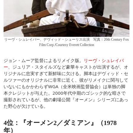
リーヴ・シュレイバー、デヴィッド・シューリス出演 写真：20th Century Fox
Film Corp./Courtesy Everett Collection
ジョン・ムーア監督によるリメイク版。
リーヴ・シュレイバ
ー
、ジュリア・スタイルズなど豪華キャストが出演するが、オ
リジナルに忠実すぎて新鮮味に欠ける。脚本はデヴィッド・セ
ルツァーのオリジナルに非常に近く、彼がリメイクに関与して
いないにもかかわらずWGA（全米映画監督協会）は単独の脚
本クレジットが与えた。2000年代中期のゴシック的な暗さで
撮影されているが、他の劇場公開『オーメン』シリーズにあっ
た野心が欠けている。
4位：『オーメン2／ダミアン』（1978
年）