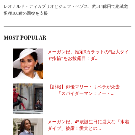
レオナルド・ディカプリオとジェフ・ベゾス、約314億円で絶滅危
惧種100種の回復を支援
MOST POPULAR
メーガン妃、推定6カラットの“巨大ダイ
ヤ指輪”をお披露目！ダ...
【訃報】俳優マリー・リベラが死去
――『スパイダーマン：ノー・...
メーガン妃、45歳誕生日に盛大な「水着
ダイブ」披露！愛犬との...