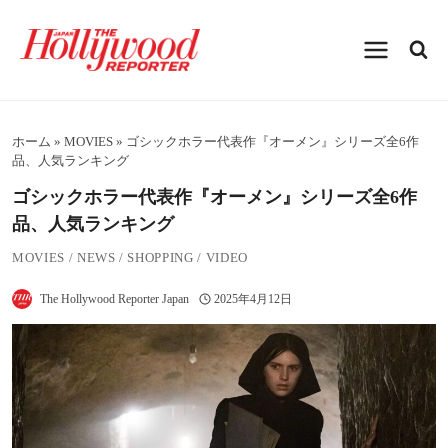
内
容
を
ス
キ
ッ
プ
ホーム
»
MOVIES
»
ゴシックホラー代表作『オーメン』シリーズ全6作
品、人気ランキング
ゴシックホラー代表作『オーメン』シリーズ全6作
品、人気ランキング
MOVIES
/
NEWS
/
SHOPPING
/
VIDEO
The Hollywood Reporter Japan
2025年4月12日