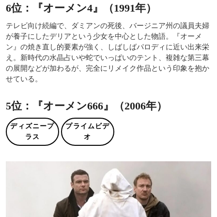
6位：『オーメン4』（1991年）
テレビ向け続編で、ダミアンの死後、バージニア州の議員夫婦
が養子にしたデリアという少女を中心とした物語。『オーメ
ン』の焼き直し的要素が強く、しばしばパロディに近い出来栄
え。新時代の水晶占いや蛇でいっぱいのテント、複雑な第三幕
の展開などが加わるが、完全にリメイク作品という印象を抱か
せている。
5位：『オーメン666』（2006年）
ディズニープ
プライムビデ
ラス
オ