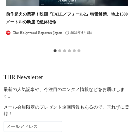
前作超えの悪夢！映画『FALL／フォール2』特報解禁、地上1500
S
メートルの断崖で絶体絶命
The Hollywood Reporter Japan
2026年6月8日
THR Newsletter
最新の人気記事や、今注目のエンタメ情報などをお届けしま
す。
メール会員限定のプレゼント企画情報もあるので、忘れずに登
録！