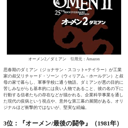
オーメン2／ダミアン 引用元：Amazon
思春期のダミアン（ジョナサン・スコット=テイラー）が工業
家の叔父リチャード・ソーン（ウィリアム・ホールデン）と叔
母の家で暮らし、軍事学校に通う物語。ダミアンが悪の目的に
苦しみながらも基本的には良い人物であること、彼の名の下に
行動する信者たちの存在などが描かれる。企業科学事業を通し
た現代の疫病という視点や、意外な第三幕の展開がある。オリ
ジナルほど衝撃的ではないが、堅実な続編。
3位：『オーメン/最後の闘争』（1981年）