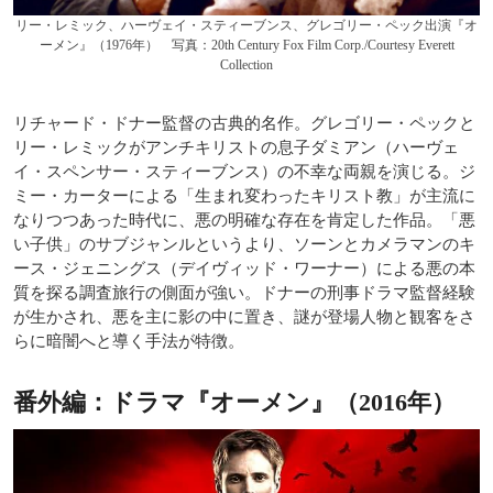
リー・レミック、ハーヴェイ・スティーブンス、グレゴリー・ペック出演『オ
ーメン』（1976年） 写真：20th Century Fox Film Corp./Courtesy Everett
Collection
リチャード・ドナー監督の古典的名作。グレゴリー・ペックと
リー・レミックがアンチキリストの息子ダミアン（ハーヴェ
イ・スペンサー・スティーブンス）の不幸な両親を演じる。ジ
ミー・カーターによる「生まれ変わったキリスト教」が主流に
なりつつあった時代に、悪の明確な存在を肯定した作品。「悪
い子供」のサブジャンルというより、ソーンとカメラマンのキ
ース・ジェニングス（デイヴィッド・ワーナー）による悪の本
質を探る調査旅行の側面が強い。ドナーの刑事ドラマ監督経験
が生かされ、悪を主に影の中に置き、謎が登場人物と観客をさ
らに暗闇へと導く手法が特徴。
番外編：ドラマ『オーメン』（2016年）