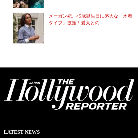
メーガン妃、45歳誕生日に盛大な「水着
ダイブ」披露！愛犬との...
LATEST NEWS