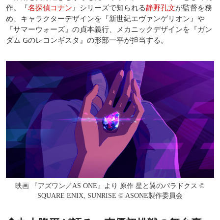
作。『
名探偵コナン
』シリーズで知られる
静野孔文
が監督を務
め、キャラクターデザインを『新世紀エヴァンゲリオン』や
『サマーウォーズ』の貞本義行、メカニックデザインを『ガン
ダム Gのレコンギスタ』の形部一平が担当する。
映画 『アズワン／AS ONE』より 原作 星と翼のパラドクス ©
SQUARE ENIX, SUNRISE © ASONE製作委員会