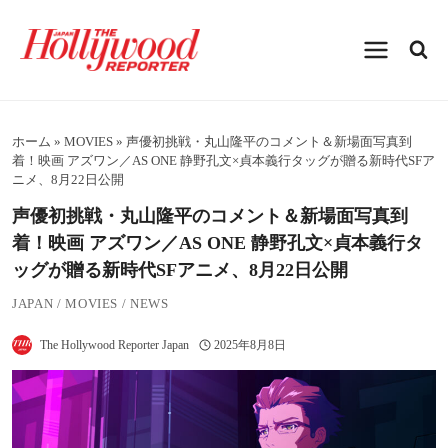
内
容
を
ス
キ
ッ
プ
ホーム
»
MOVIES
»
声優初挑戦・丸山隆平のコメント＆新場面写真到
着！映画 アズワン／AS ONE 静野孔文×貞本義行タッグが贈る新時代SFア
ニメ、8月22日公開
声優初挑戦・丸山隆平のコメント＆新場面写真到
着！映画 アズワン／AS ONE 静野孔文×貞本義行タ
ッグが贈る新時代SFアニメ、8月22日公開
JAPAN
/
MOVIES
/
NEWS
The Hollywood Reporter Japan
2025年8月8日