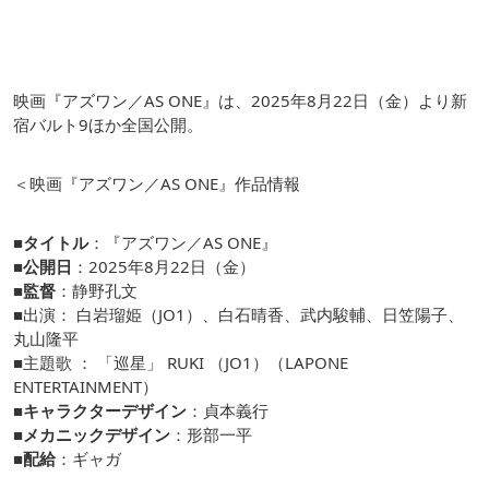
映画『アズワン／AS ONE』は、2025年8月22日（金）より新
宿バルト9ほか全国公開。
＜映画『アズワン／AS ONE』作品情報
■
タイトル
：『アズワン／AS ONE』
■公開日
：2025年8月22日（金）
■監督
：静野孔文
■出演： 白岩瑠姫（JO1）、白石晴香、武内駿輔、日笠陽子、
丸山隆平
■主題歌 ： 「巡星」 RUKI （JO1）（LAPONE
ENTERTAINMENT）
■キャラクターデザイン
：貞本義行
■メカニックデザイン
：形部一平
■配給
：ギャガ