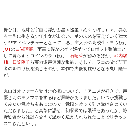
舞台は、地球と宇宙に浮かぶ星＜巡星（めぐりぼし）＞。異な
る世界に生きる少年少女が出会い、星の未来を変えていく壮大
なSFアドベンチャーとなっている。主人公の高校生・ヨウ役は
JO1
の
白岩瑠姫
、宇宙に浮かぶ星＜巡星＞でロボット整備士と
して暮らすヒロインのラコ役は
白石晴香
が務めるほか、
武内駿
輔
、
日笠陽子
ら実力派声優陣が集結。そして、ラコの父で研究
者のルロワ役を演じるのが、本作で声優初挑戦となる丸山隆平
だ。
丸山はオファーを受けた心境について、「アニメが好きで、声
優さんのモノマネをするほど興味がありました。いつか挑戦し
てみたい気持ちもあったので、覚悟を持って引き受けさせてい
ただきました」と真摯に語る。初収録では緊張もあったが、静
野監督から雑談を交えて温かく迎え入れられたことでリラック
スできたという。