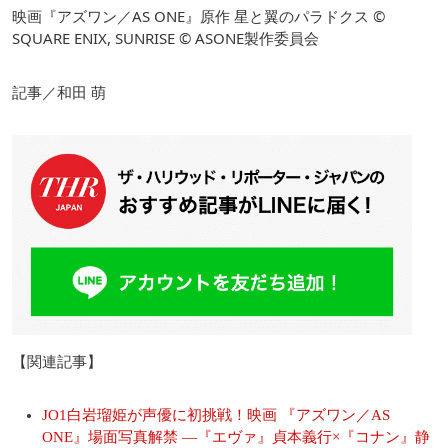
映画『アズワン／AS ONE』原作 星と翼のパラドクス ©
SQUARE ENIX, SUNRISE © ASONE製作委員会
記事／和田 萌
【関連記事】
JO1白岩瑠姫が声優に初挑戦！映画 『アズワン／AS
ONE』場面写真解禁 ―『エヴァ』貞本義行×『コナン』静