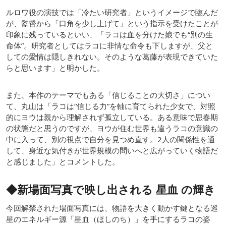
ルロワ役の演技では「冷たい研究者」というイメージで臨んだ
が、監督から「口角を少し上げて」という指示を受けたことが
印象に残っているといい、「ラコは血を分けた娘でも“別の生
命体”。研究者としてはラコに非情な命令も下しますが、父と
しての愛情は隠しきれない。そのような葛藤が表現できていた
らと思います」と明かした。
また、本作のテーマでもある「信じることの大切さ」につい
て、丸山は「ラコは“信じる力”を軸に育てられた少女で、対照
的にヨウは親から理解されず孤立している。ある意味で思春期
の状態だと思うのですが、ヨウが住む世界も違うラコの意識の
中に入って、別の視点で自分を見つめ直す。2人の関係性を通
して、身近な気付きが世界規模の問いへと広がっていく物語だ
と感じました」とコメントした。
◆新場面写真で映し出される 星血 の輝き
今回解禁された場面写真には、物語を大きく動かす鍵となる巡
星のエネルギー源「星血（ほしのち）」を手にするラコの姿