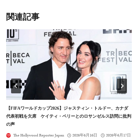
ー
シ
類似投稿
ョ
ン
【FIFAワールドカップ2026】ジャスティン・トルドー、カナダ
フ
代表初戦を欠席 ケイティ・ペリーとのロサンゼルス訪問に批判
ク
の声
The Hollywood Reporter Japan
2026年6月16日
2026年6月17日