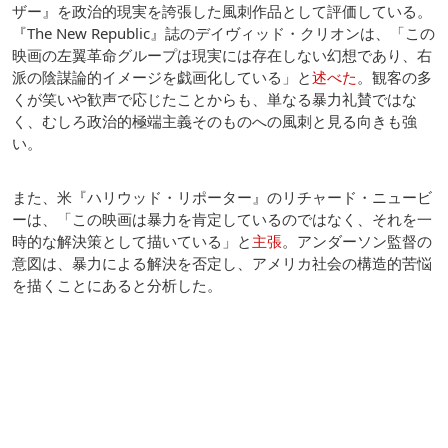
ザー』を政治的現実を誇張した風刺作品として評価している。
『The New Republic』誌のデイヴィッド・クリオンは、「この
映画の左翼革命グループは現実には存在しない幻想であり、右
派の陰謀論的イメージを戯画化している」と
述べた
。観客の多
くが笑いや歓声で応じたことからも、単なる暴力礼賛ではな
く、むしろ政治的極端主義そのものへの風刺と見る向きも強
い。
また、米『ハリウッド・リポーター』のリチャード・ニュービ
ーは、「この映画は暴力を肯定しているのではなく、それを一
時的な解決策として描いている」と
主張
。アンダーソン監督の
意図は、暴力による解決を否定し、アメリカ社会の構造的苦悩
を描くことにあると分析した。