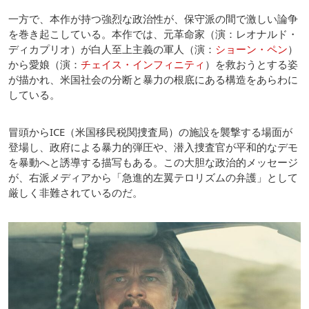
一方で、本作が持つ強烈な政治性が、保守派の間で激しい論争
を巻き起こしている。本作では、元革命家（演：レオナルド・
ディカプリオ）が白人至上主義の軍人（演：
ショーン・ペン
）
から愛娘（演：
チェイス・インフィニティ
）を救おうとする姿
が描かれ、米国社会の分断と暴力の根底にある構造をあらわに
している。
冒頭からICE（米国移民税関捜査局）の施設を襲撃する場面が
登場し、政府による暴力的弾圧や、潜入捜査官が平和的なデモ
を暴動へと誘導する描写もある。この大胆な政治的メッセージ
が、右派メディアから「急進的左翼テロリズムの弁護」として
厳しく非難されているのだ。