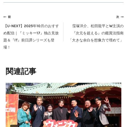
投
前
次
稿
【U-NEXT】2025年10月のおすす
窪塚洋介、松田龍平とW主演の
ナ
め配信｜『ミッキー17』独占見放
『次元を超える』の鑑賞法指南
ビ
題＆『IT』前日譚シリーズも登
「大きな余白を想像力で埋めて」
ゲ
場！
ー
シ
ョ
類似投稿
ン