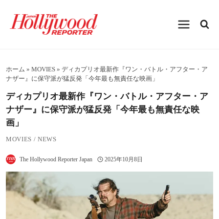
内
容
を
ス
キ
ッ
プ
ホーム
»
MOVIES
»
ディカプリオ最新作『ワン・バトル・アフター・ア
ナザー』に保守派が猛反発「今年最も無責任な映画」
ディカプリオ最新作『ワン・バトル・アフター・ア
ナザー』に保守派が猛反発「今年最も無責任な映
画」
MOVIES
/
NEWS
The Hollywood Reporter Japan
2025年10月8日