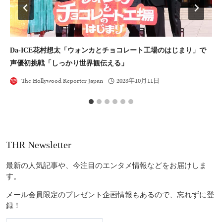
Da-ICE花村想太「ウォンカとチョコレート工場のはじまり」で
K
声優初挑戦「しっかり世界観伝える」
ロ
The Hollywood Reporter Japan
2023年10月11日
THR Newsletter
最新の人気記事や、今注目のエンタメ情報などをお届けしま
す。
メール会員限定のプレゼント企画情報もあるので、忘れずに登
録！