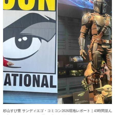
杉山すぴ豊 サンディエゴ・コミコン2026現地レポート｜43時間並ん