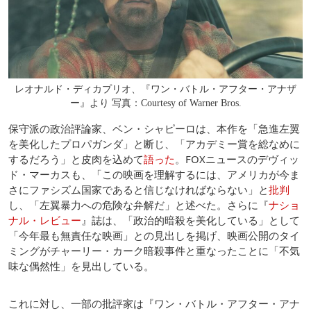
レオナルド・ディカプリオ、『ワン・バトル・アフター・アナザ
ー』より 写真：Courtesy of Warner Bros.
保守派の政治評論家、ベン・シャピーロは、本作を「急進左翼
を美化したプロパガンダ」と断じ、「アカデミー賞を総なめに
するだろう」と皮肉を込めて
語った
。FOXニュースのデヴィッ
ド・マーカスも、「この映画を理解するには、アメリカが今ま
さにファシズム国家であると信じなければならない」と
批判
し、「左翼暴力への危険な弁解だ」と述べた。さらに『
ナショ
ナル・レビュー
』誌は、「政治的暗殺を美化している」として
「今年最も無責任な映画」との見出しを掲げ、映画公開のタイ
ミングがチャーリー・カーク暗殺事件と重なったことに「不気
味な偶然性」を見出している。
これに対し、一部の批評家は『ワン・バトル・アフター・アナ