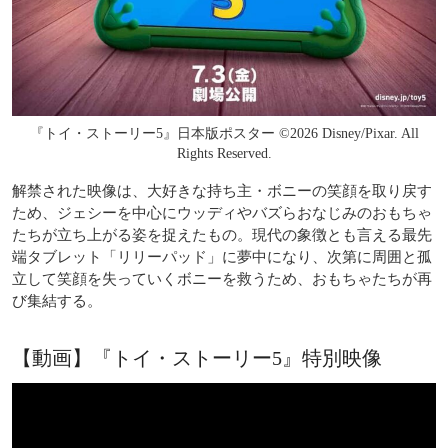
『トイ・ストーリー5』日本版ポスター ©2026 Disney/Pixar. All
Rights Reserved.
解禁された映像は、大好きな持ち主・ボニーの笑顔を取り戻す
ため、ジェシーを中心にウッディやバズらおなじみのおもちゃ
たちが立ち上がる姿を捉えたもの。現代の象徴とも言える最先
端タブレット「リリーパッド」に夢中になり、次第に周囲と孤
立して笑顔を失っていくボニーを救うため、おもちゃたちが再
び集結する。
【動画】『トイ・ストーリー5』特別映像