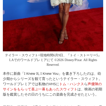
テイラー・スウィフト=現地時間6月9日、『トイ・ストーリー5』
LAでのワールドプレミアにて ©2026 Disney/Pixar. All Rights
Reserved.
本作に新曲「I Knew It, I Knew You」を書き下ろしたのは、幼
少期からシリーズを観て育ったというテイラー・スウィフト。
ワールドプレミアでは私物のVHSに
トム・ハンクス
ら
声優陣の
サインをもらって喜ぶ一幕もあったスウィフト
は、映画の初期
版を鑑賞したその日のうちにこの楽曲を完成させたという。