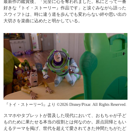
最新作の鑑賞後、「完全に心を奪われました。私にとって一番
好きな『トイ・ストーリー』作品です」と涙ぐみながら語った
スウィフトは、時に違う道を歩んでも変わらない絆や思い出の
大切さを楽曲に込めたと明かしている。
『トイ・ストーリー5』より ©2026 Disney/Pixar. All Rights Reserved.
スマホやタブレットが普及した現代において、おもちゃが子ど
ものために果たせる本当の役割とは何なのか。原点回帰ともい
えるテーマを掲げ、世代を超えて愛されてきた仲間たちがたど