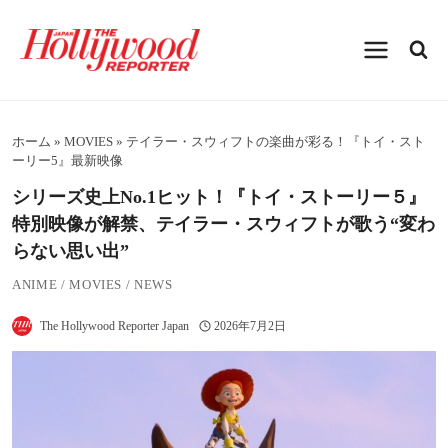
内
容
を
ス
キ
ッ
プ
ホーム
»
MOVIES
»
テイラー・スウィフトの楽曲が彩る！『トイ・スト
ーリー5』最新映像
シリーズ史上No.1ヒット！『トイ・ストーリー５』
特別映像が解禁、テイラー・スウィフトが歌う“変わ
らない思い出”
ANIME
/
MOVIES
/
NEWS
The Hollywood Reporter Japan
2026年7月2日