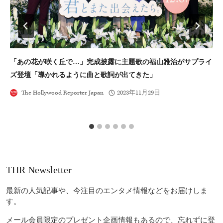
「あの花が咲く丘で…」完成披露に主題歌の福山雅治がサプライ
コ
ズ登壇「導かれるように曲と歌詞が出てきた」
人
The Hollywood Reporter Japan
2023年11月29日
THR Newsletter
最新の人気記事や、今注目のエンタメ情報などをお届けしま
す。
メール会員限定のプレゼント企画情報もあるので、忘れずに登