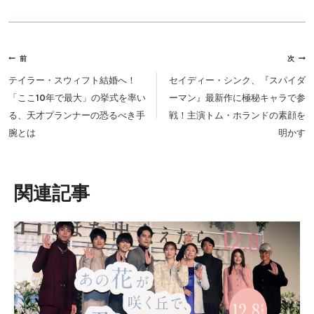
投
前
次
稿
テイラー・スウィフト結婚へ！
セイディー・シンク、『スパイダ
ナ
「ここ10年で最大」の挙式を率い
ーマン』最新作に極秘キャラで参
ビ
る、天才プランナーの恐るべき手
戦！主演トム・ホランドの素顔を
ゲ
腕とは
明かす
ー
シ
ョ
類似投稿
ン