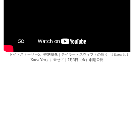
『トイ・ストーリー5』特別映像｜テイラー・スウィフトの歌う「I Knew It, I
Knew You」に乗せて｜7月3日（金）劇場公開