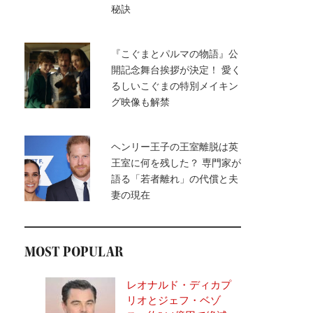
秘訣
『こぐまとパルマの物語』公
開記念舞台挨拶が決定！ 愛く
るしいこぐまの特別メイキン
グ映像も解禁
ヘンリー王子の王室離脱は英
王室に何を残した？ 専門家が
語る「若者離れ」の代償と夫
妻の現在
MOST POPULAR
レオナルド・ディカプ
リオとジェフ・ベゾ