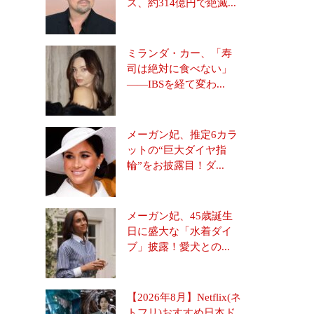
ス、約314億円で絶滅...
ミランダ・カー、「寿
司は絶対に食べない」
――IBSを経て変わ...
メーガン妃、推定6カラ
ットの“巨大ダイヤ指
輪”をお披露目！ダ...
メーガン妃、45歳誕生
日に盛大な「水着ダイ
ブ」披露！愛犬との...
【2026年8月】Netflix(ネ
トフリ)おすすめ日本ド