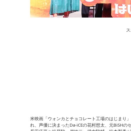
ス
米映画「ウォンカとチョコレート工場のはじまり」
れ、声優に決まったDa-iCEの花村想太、元BiS