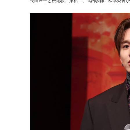
長田庄平と松尾駿、岸祐二、武内駿輔、松本梨香が