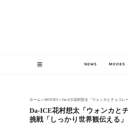
内
容
を
ス
キ
ッ
プ
NEWS
MOVIES
ホーム
»
MOVIES
»
Da-iCE花村想太「ウォンカとチョ
Da-ICE花村想太「ウォンカ
挑戦「しっかり世界観伝える」