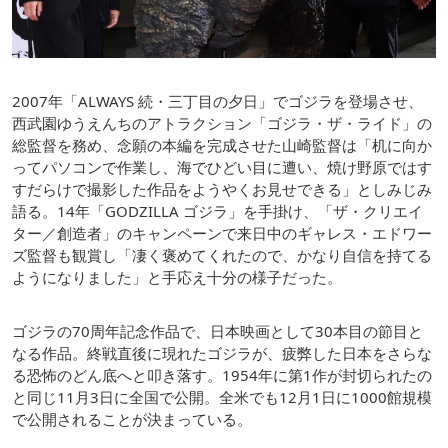
2007年「ALWAYS 続・三丁目の夕日」でゴジラを登場させ、
西武園ゆうえんちのアトラクション「ゴジラ・ザ・ライド」の
総監督を務め、念願の本編を完成させた山崎監督は「机に向か
ってパソコンで作業し、海でひどい目に遭い、焼け野原ではす
すだらけで撮影した作品をようやくお見せできる」としみじみ
語る。14年「GODZILLA ゴジラ」を手掛け、「ザ・クリエイ
ター／創造者」のキャンペーンで来日中のギャレス・エドワー
ズ監督も観賞し「凄く褒めてくれたので、かなり自信を持てる
ようになりました」と手応え十分の様子だった。
ゴジラの70周年記念作品で、日本映画として30本目の節目と
なる作品。終戦直後に現れたゴジラが、疲弊した日本をさらな
る恐怖のどん底へと叩き落す。1954年に第1作が封切られたの
と同じ11月3日に全国で公開。全米でも12月1日に1000館規模
で公開されることが決まっている。