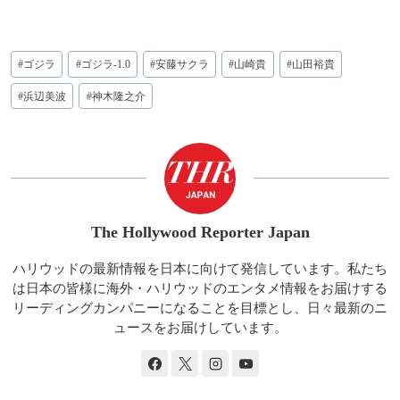
投
#
ゴジラ
#
ゴジラ-1.0
#
安藤サクラ
#
山崎貴
#
山田裕貴
稿
タ
#
浜辺美波
#
神木隆之介
グ:
The Hollywood Reporter Japan
ハリウッドの最新情報を日本に向けて発信しています。私たち
は日本の皆様に海外・ハリウッドのエンタメ情報をお届けする
リーディングカンパニーになることを目標とし、日々最新のニ
ュースをお届けしています。