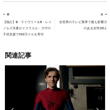
投
前
次
稿
【独占】B・ライヴリー＆R・レイ
全世界のテレビ業界で最も影響力
ナ
ノルズ夫妻がイスラエル・ガザの
のある女性35人
ビ
子供支援で100万ドルを寄付
ゲ
ー
シ
類似投稿
ョ
ン