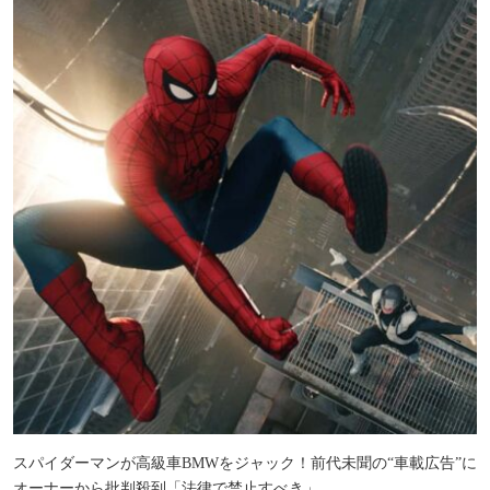
スパイダーマンが高級車BMWをジャック！前代未聞の“車載広告”に
オーナーから批判殺到「法律で禁止すべき」