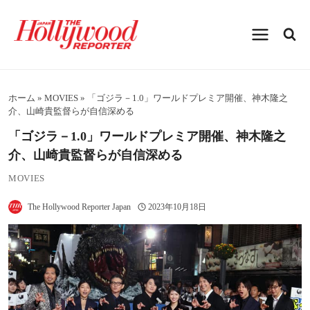
内
容
を
ス
キ
ッ
プ
ホーム
»
MOVIES
»
「ゴジラ－1.0」ワールドプレミア開催、神木隆之
介、山崎貴監督らが自信深める
「ゴジラ－1.0」ワールドプレミア開催、神木隆之
介、山崎貴監督らが自信深める
MOVIES
The Hollywood Reporter Japan
2023年10月18日