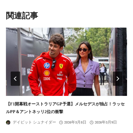
ー
シ
類似投稿
ョ
ン
【F1開幕戦オーストラリアGP予選】メルセデスが独占！ラッセ
7
ルPP＆アントネッリ2位の衝撃
兵
デイビット シュナイダー
2026年3月8日
2026年3月9日