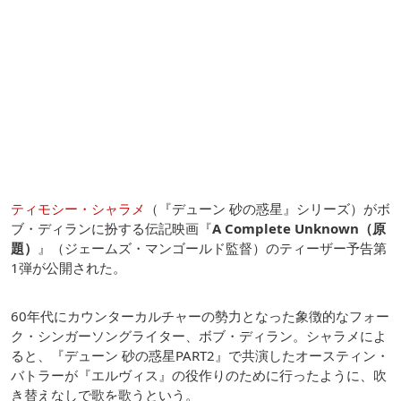
ティモシー・シャラメ
（『デューン 砂の惑星』シリーズ）がボ
ブ・ディランに扮する伝記映画『
A Complete Unknown（原
題）
』（ジェームズ・マンゴールド監督）のティーザー予告第
1弾が公開された。
60年代にカウンターカルチャーの勢力となった象徴的なフォー
ク・シンガーソングライター、ボブ・ディラン。シャラメによ
ると、『デューン 砂の惑星PART2』で共演したオースティン・
バトラーが『エルヴィス』の役作りのために行ったように、吹
き替えなしで歌を歌うという。