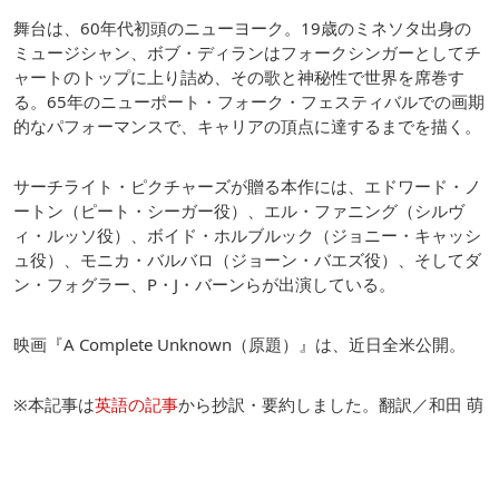
舞台は、60年代初頭のニューヨーク。19歳のミネソタ出身の
ミュージシャン、ボブ・ディランはフォークシンガーとしてチ
ャートのトップに上り詰め、その歌と神秘性で世界を席巻す
る。65年のニューポート・フォーク・フェスティバルでの画期
的なパフォーマンスで、キャリアの頂点に達するまでを描く。
サーチライト・ピクチャーズが贈る本作には、エドワード・ノ
ートン（ピート・シーガー役）、エル・ファニング（シルヴ
ィ・ルッソ役）、ボイド・ホルブルック（ジョニー・キャッシ
ュ役）、モニカ・バルバロ（ジョーン・バエズ役）、そしてダ
ン・フォグラー、P・J・バーンらが出演している。
映画『A Complete Unknown（原題）』は、近日全米公開。
※本記事は
英語の記事
から抄訳・要約しました。翻訳／和田 萌