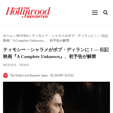
内
容
を
ス
キ
ッ
プ
ホーム
»
MOVIES
»
ティモシー・シャラメがボブ・ディランに！― 伝記
映画『A Complete Unknown』、初予告が解禁
ティモシー・シャラメがボブ・ディランに！― 伝記
映画『A Complete Unknown』、初予告が解禁
MOVIES
/
NEWS
The Hollywood Reporter Japan
2024年7月25日