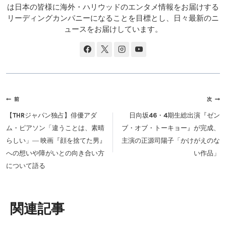
は日本の皆様に海外・ハリウッドのエンタメ情報をお届けする
リーディングカンパニーになることを目標とし、日々最新のニ
ュースをお届けしています。
投
前
次
稿
【THRジャパン独占】俳優アダ
日向坂46・4期生総出演『ゼン
ナ
ム・ピアソン「違うことは、素晴
ブ・オブ・トーキョー』が完成、
ビ
らしい」― 映画『顔を捨てた男』
主演の正源司陽子「かけがえのな
ゲ
への想いや障がいとの向き合い方
い作品」
ー
について語る
シ
ョ
ン
類似投稿