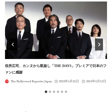
役所広司、カンヌから凱旋し「THE DAYS」プレミアで日本のフ
最
ァンに感謝
に
The Hollywood Reporter Japan
2023年5月31日
2024年5月12日