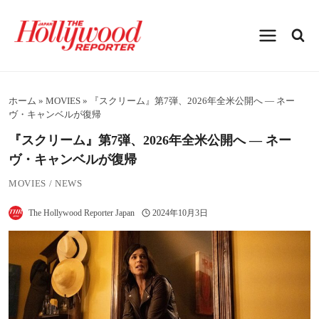
内
容
を
ス
キ
ッ
プ
ホーム
»
MOVIES
»
『スクリーム』第7弾、2026年全米公開へ ― ネー
ヴ・キャンベルが復帰
『スクリーム』第7弾、2026年全米公開へ ― ネー
ヴ・キャンベルが復帰
MOVIES
/
NEWS
The Hollywood Reporter Japan
2024年10月3日