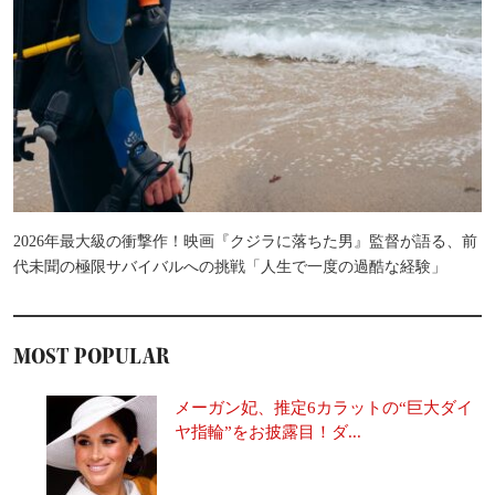
2026年最大級の衝撃作！映画『クジラに落ちた男』監督が語る、前
代未聞の極限サバイバルへの挑戦「人生で一度の過酷な経験」
MOST POPULAR
メーガン妃、推定6カラットの“巨大ダイ
ヤ指輪”をお披露目！ダ...