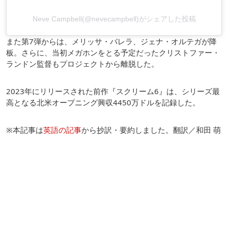
Neve Campbell(@nevecampbell)がシェアした投稿
また第7弾からは、メリッサ・バレラ、ジェナ・オルテガが降
板。さらに、当初メガホンをとる予定だったクリストファー・
ランドン監督もプロジェクトから離脱した。
2023年にリリースされた前作『スクリーム6』は、シリーズ最
高となる北米オープニング興収4450万ドルを記録した。
※本記事は
英語の記事
から抄訳・要約しました。翻訳／和田 萌