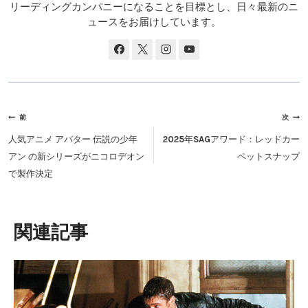
リーディングカンパニーになることを目標とし、日々最新のニ
ュースをお届けしています。
投
前
次
稿
人気アニメ アバター 伝説の少年
2025年SAGアワード：レッドカー
ナ
アン の新シリーズがニコロデオン
ペットスナップ
ビ
で製作決定
ゲ
ー
シ
類似投稿
ョ
ン