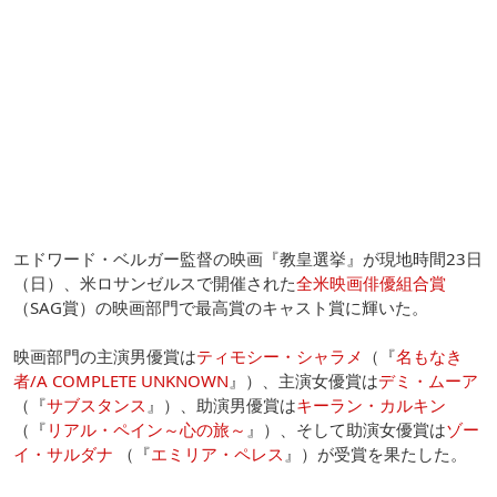
エドワード・ベルガー監督の映画『教皇選挙』が現地時間23日
（日）、米ロサンゼルスで開催された
全米映画俳優組合賞
（SAG賞）の映画部門で最高賞のキャスト賞に輝いた。
映画部門の主演男優賞は
ティモシー・シャラメ
（『
名もなき
者/A COMPLETE UNKNOWN
』）、主演女優賞は
デミ・ムーア
（『
サブスタンス
』）、助演男優賞は
キーラン・カルキン
（『
リアル・ペイン～心の旅～
』）、そして助演女優賞は
ゾー
イ・サルダナ
（『
エミリア・ペレス
』）が受賞を果たした。