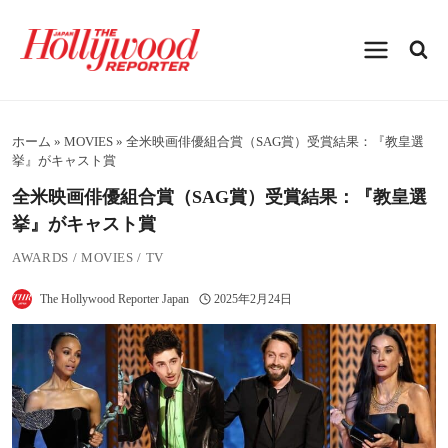
内
容
を
ス
キ
ッ
プ
ホーム
»
MOVIES
»
全米映画俳優組合賞（SAG賞）受賞結果：『教皇選
挙』がキャスト賞
全米映画俳優組合賞（SAG賞）受賞結果：『教皇選
挙』がキャスト賞
AWARDS
/
MOVIES
/
TV
The Hollywood Reporter Japan
2025年2月24日