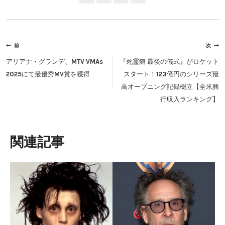
投
前
次
稿
アリアナ・グランデ、MTV VMAs
『死霊館 最後の儀式』がロケット
ナ
2025にて最優秀MV賞を獲得
スタート！123億円のシリーズ最
ビ
高オープニング記録樹立【全米興
ゲ
行収入ランキング】
ー
シ
ョ
類似投稿
ン