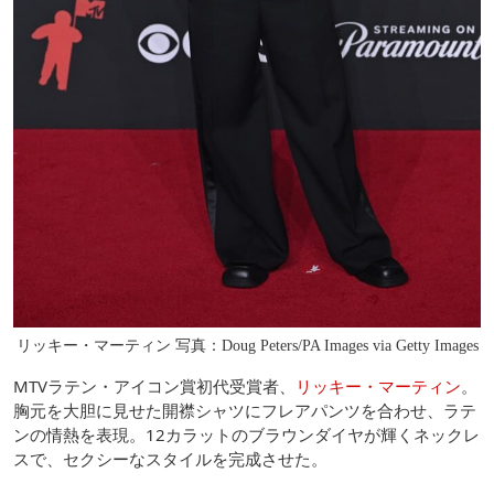
リッキー・マーティン 写真：Doug Peters/PA Images via Getty Images
MTVラテン・アイコン賞初代受賞者、
リッキー・マーティン
。
胸元を大胆に見せた開襟シャツにフレアパンツを合わせ、ラテ
ンの情熱を表現。12カラットのブラウンダイヤが輝くネックレ
スで、セクシーなスタイルを完成させた。