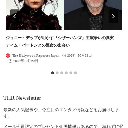
ジョニー・デップが明かす『シザーハンズ』主演争いの真実――
濱
ティム・バートンとの運命の出会い
出
The Hollywood Reporter Japan
2025年10月18日
2025年10月20日
THR Newsletter
最新の人気記事や、今注目のエンタメ情報などをお届けしま
す。
メール会員限定のプレゼント企画情報もあるので、忘れずに登