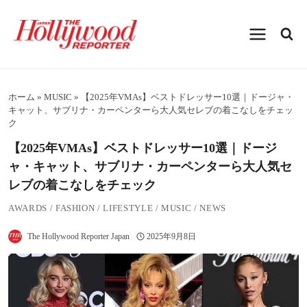
内
容
を
ス
キ
ッ
プ
ホーム
»
MUSIC
»
【2025年VMAs】ベストドレッサー10選｜ドージャ・
キャット、サブリナ・カーペンターら大人気セレブの着こなしをチェッ
ク
【2025年VMAs】ベストドレッサー10選｜ドージ
ャ・キャット、サブリナ・カーペンターら大人気セ
レブの着こなしをチェック
AWARDS
/
FASHION
/
LIFESTYLE
/
MUSIC
/
NEWS
The Hollywood Reporter Japan
2025年9月8日