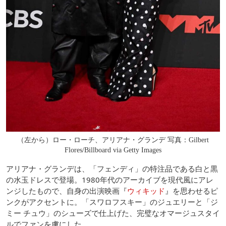
（左から）ロー・ローチ、アリアナ・グランデ 写真：Gilbert
Flores/Billboard via Getty Images
アリアナ・グランデは、「フェンディ」の特注品である白と黒
の水玉ドレスで登場。1980年代のアーカイブを現代風にアレ
ンジしたもので、自身の出演映画『
ウィキッド
』を思わせるピ
ンクがアクセントに。「スワロフスキー」のジュエリーと「ジ
ミー チュウ」のシューズで仕上げた、完璧なオマージュスタイ
ルでファンを虜にした。