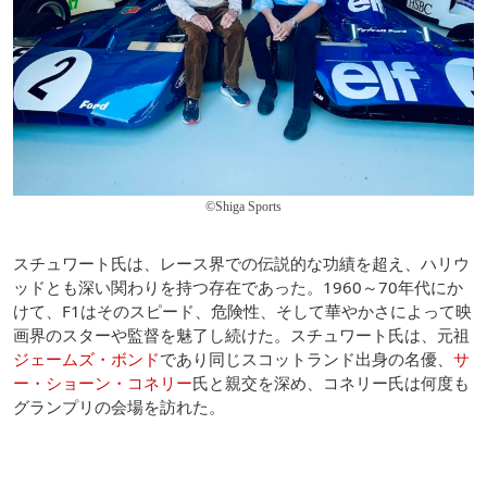
©Shiga Sports
スチュワート氏は、レース界での伝説的な功績を超え、ハリウ
ッドとも深い関わりを持つ存在であった。1960～70年代にか
けて、F1はそのスピード、危険性、そして華やかさによって映
画界のスターや監督を魅了し続けた。スチュワート氏は、元祖
ジェームズ・ボンド
であり同じスコットランド出身の名優、
サ
ー・ショーン・コネリー
氏と親交を深め、コネリー氏は何度も
グランプリの会場を訪れた。