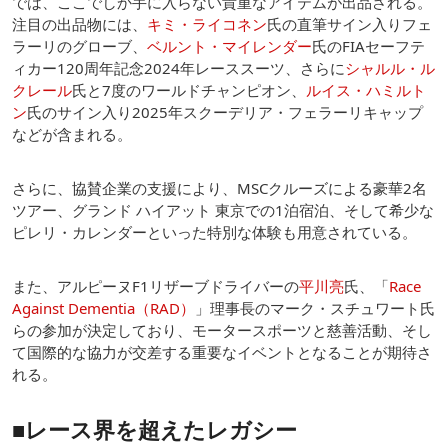
では、ここでしか手に入らない貴重なアイテムが出品される。
注目の出品物には、
キミ・ライコネン
氏の直筆サイン入りフェ
ラーリのグローブ、
ベルント・マイレンダー
氏のFIAセーフテ
ィカー120周年記念2024年レーススーツ、さらに
シャルル・ル
クレール
氏と7度のワールドチャンピオン、
ルイス・ハミルト
ン
氏のサイン入り2025年スクーデリア・フェラーリキャップ
などが含まれる。
さらに、協賛企業の支援により、MSCクルーズによる豪華2名
ツアー、グランド ハイアット 東京での1泊宿泊、そして希少な
ピレリ・カレンダーといった特別な体験も用意されている。
また、アルピーヌF1リザーブドライバーの
平川亮
氏、「
Race
Against Dementia（RAD）
」理事長のマーク・スチュワート氏
らの参加が決定しており、モータースポーツと慈善活動、そし
て国際的な協力が交差する重要なイベントとなることが期待さ
れる。
■レース界を超えたレガシー