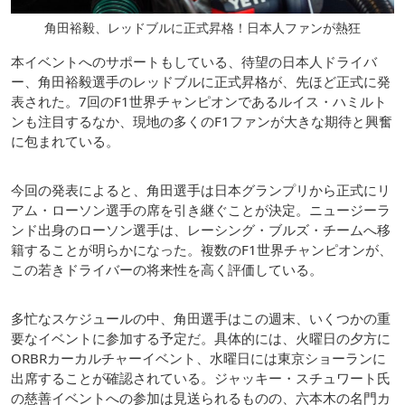
角田裕毅、レッドブルに正式昇格！日本人ファンが熱狂
本イベントへのサポートもしている、待望の日本人ドライバ
ー、角田裕毅選手のレッドブルに正式昇格が、先ほど正式に発
表された。7回のF1世界チャンピオンであるルイス・ハミルト
ンも注目するなか、現地の多くのF1ファンが大きな期待と興奮
に包まれている。
今回の発表によると、角田選手は日本グランプリから正式にリ
アム・ローソン選手の席を引き継ぐことが決定。ニュージーラ
ンド出身のローソン選手は、レーシング・ブルズ・チームへ移
籍することが明らかになった。複数のF1世界チャンピオンが、
この若きドライバーの将来性を高く評価している。
多忙なスケジュールの中、角田選手はこの週末、いくつかの重
要なイベントに参加する予定だ。具体的には、火曜日の夕方に
ORBRカーカルチャーイベント、水曜日には東京ショーランに
出席することが確認されている。ジャッキー・スチュワート氏
の慈善イベントへの参加は見送られるものの、六本木の名門カ