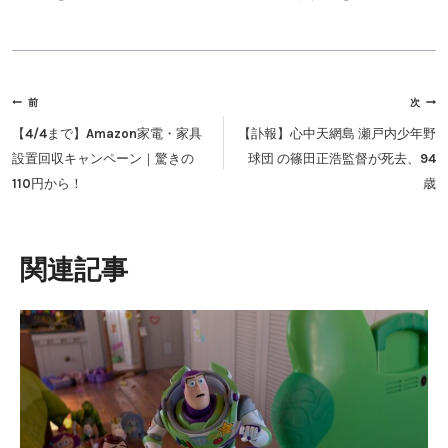
投
前
次
稿
【4/4まで】Amazon家電・家具
【訃報】心中天網島 瀬戸内少年野
ナ
設置回収キャンペーン｜驚きの
球団 の篠田正浩監督が死去、94
ビ
110円から！
歳
ゲ
ー
シ
類似投稿
ョ
ン