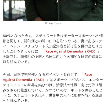
©Shiga Sports
80代となった今も、スチュワート氏はモータースポーツへの情
熱と同じく、認知症との闘いに力を注いでいる。妻であるレデ
ィ・ヘレン・スチュワート氏が認知症と闘う姿を目の当たりに
したことをきっかけに、「
Race Against Dementia（RAD）
」
を設立し、認知症の予防と治療に向けた画期的な研究の進展に
取り組んでいる。
今回、日本で初開催となる本イベントを通じて、「
Race
Against Dementia（RAD）
」はスポーツ、ビジネス、エンター
テインメントの世界を結びつけ、治療法の進展に向けた取り組
みをさらに推進していく。かつてF1のサーキットを席巻したよ
うに、スチュワート氏は今、世界中の人々に影響を与える課題
へと挑んでいる。