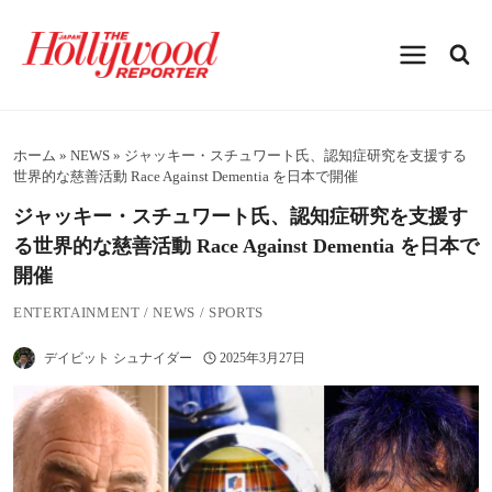
内
容
を
ス
キ
ッ
プ
ホーム
»
NEWS
»
ジャッキー・スチュワート氏、認知症研究を支援する
世界的な慈善活動 Race Against Dementia を日本で開催
ジャッキー・スチュワート氏、認知症研究を支援す
る世界的な慈善活動 Race Against Dementia を日本で
開催
ENTERTAINMENT
/
NEWS
/
SPORTS
デイビット シュナイダー
2025年3月27日