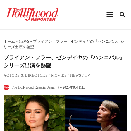
内
容
を
ス
キ
ッ
プ
ホーム
»
NEWS
»
ブライアン・フラー、ゼンデイヤの『ハンニバル』シ
リーズ出演を熱望
ブライアン・フラー、ゼンデイヤの『ハンニバル』
シリーズ出演を熱望
ACTORS & DIRECTORS
/
MOVIES
/
NEWS
/
TV
The Hollywood Reporter Japan
2025年9月11日