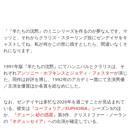
「『羊たちの沈黙』のミニシリーズを作るのが夢なんです。マ
ッツと、それからクラリス・スターリング役にゼンデイヤをキ
ャストしてね。私が何かこの世に残すとしたら、間違いなくそ
れになります」
1991年版『羊たちの沈黙』にてハンニバルとクラリスは、そ
れぞれ
アンソニー・ホプキンス
と
ジョディ・フォスター
が演じ
た。同作は好評を博し、1992年のアカデミー賞にて主演男優
／主演女優賞ほか各賞を総なめにした。
なお、ゼンデイヤは多忙な2026年を過ごすことが見込まれて
いる。彼女は
『ユーフォリア／EUPHORIA』
シーズン3のほ
か、
『デューン 砂の惑星』
第3作、クリストファー・ノーラン
の
『オデュッセイア』
への出演が確定している。