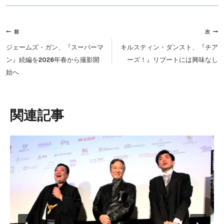
投
前
次
稿
ジェームズ・ガン、『スーパーマ
キルスティン・ダンスト、『チア
ナ
ン』続編を2026年春から撮影開
ーズ！』リブートには興味なし
ビ
始へ
ゲ
ー
シ
類似投稿
ョ
ン