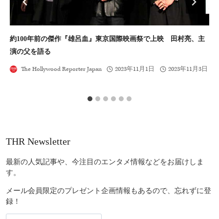
約100年前の傑作『雄呂血』東京国際映画祭で上映 田村亮、主
遠
演の父を語る
る
The Hollywood Reporter Japan
2023年11月1日
2023年11月3日
THR Newsletter
最新の人気記事や、今注目のエンタメ情報などをお届けしま
す。
メール会員限定のプレゼント企画情報もあるので、忘れずに登
録！