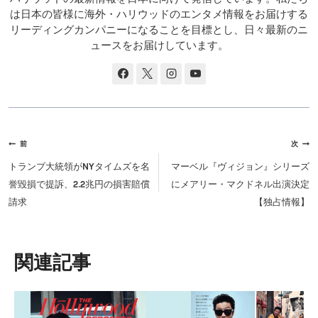
は日本の皆様に海外・ハリウッドのエンタメ情報をお届けする
リーディングカンパニーになることを目標とし、日々最新のニ
ュースをお届けしています。
投
前
次
稿
トランプ大統領がNYタイムズを名
マーベル『ヴィジョン』シリーズ
ナ
誉毀損で提訴、2.2兆円の損害賠償
にメアリー・マクドネル出演決定
ビ
請求
【独占情報】
ゲ
ー
シ
類似投稿
ョ
ン