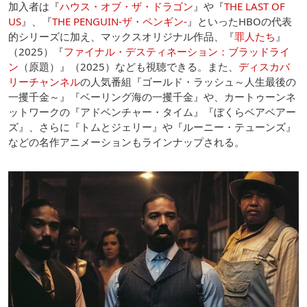
加入者は『
ハウス・オブ・ザ・ドラゴン
』や『
THE LAST OF
US
』、『
THE PENGUIN-ザ・ペンギン-
』といったHBOの代表
的シリーズに加え、マックスオリジナル作品、『
罪人たち
』
（2025）『
ファイナル・デスティネーション：ブラッドライ
ン
（原題）』（2025）なども視聴できる。また、
ディスカバ
リーチャンネル
の人気番組『ゴールド・ラッシュ～人生最後の
一攫千金～』『ベーリング海の一攫千金』や、カートゥーンネ
ットワークの『アドベンチャー・タイム』『ぼくらベアベアー
ズ』、さらに『トムとジェリー』や『ルーニー・テューンズ』
などの名作アニメーションもラインナップされる。