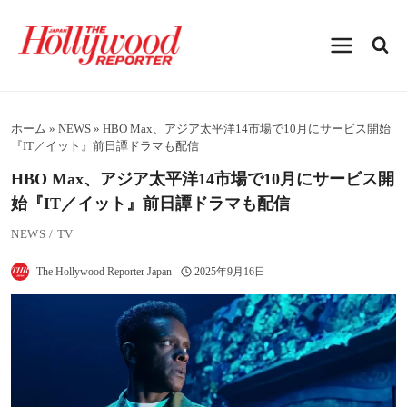
内
容
を
ス
キ
ッ
プ
ホーム
»
NEWS
»
HBO Max、アジア太平洋14市場で10月にサービス開始
『IT／イット』前日譚ドラマも配信
HBO Max、アジア太平洋14市場で10月にサービス開
始『IT／イット』前日譚ドラマも配信
NEWS
/
TV
The Hollywood Reporter Japan
2025年9月16日