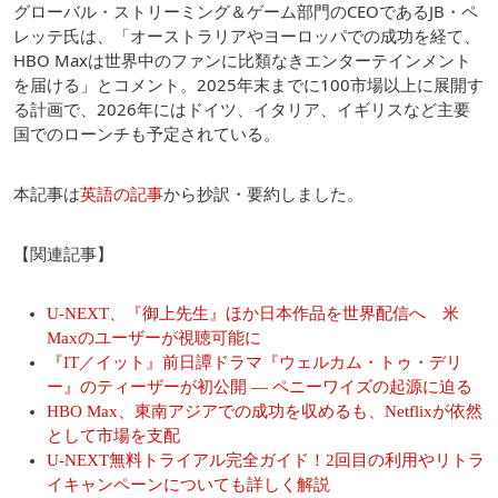
グローバル・ストリーミング＆ゲーム部門のCEOであるJB・ペ
レッテ氏は、「オーストラリアやヨーロッパでの成功を経て、
HBO Maxは世界中のファンに比類なきエンターテインメント
を届ける」とコメント。2025年末までに100市場以上に展開す
る計画で、2026年にはドイツ、イタリア、イギリスなど主要
国でのローンチも予定されている。
本記事は
英語の記事
から抄訳・要約しました。
【関連記事】
U-NEXT、『御上先生』ほか日本作品を世界配信へ 米
Maxのユーザーが視聴可能に
『IT／イット』前日譚ドラマ『ウェルカム・トゥ・デリ
ー』のティーザーが初公開 ― ペニーワイズの起源に迫る
HBO Max、東南アジアでの成功を収めるも、Netflixが依然
として市場を支配
U-NEXT無料トライアル完全ガイド！2回目の利用やリトラ
イキャンペーンについても詳しく解説