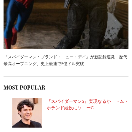
『スパイダーマン：ブランド・ニュー・デイ』が新記録連発！歴代
最高オープニング、史上最速で5億ドル突破
MOST POPULAR
『スパイダーマン5』実現なるか トム・
ホランド続投にソニーC...