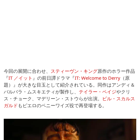
今回の展開に合わせ、
スティーヴン・キング
原作のホラー作品
『
IT ／イット
』の前日譚ドラマ『
IT: Welcome to Derry
（原
題）』が大きな目玉として紹介されている。同作はアンディ＆
バルバラ・ムスキエティが製作し、
テイラー・ペイジ
やクリ
ス・チョーク、マデリーン・ストウらが出演。
ビル・スカルス
ガルド
もピエロのペニーワイズ役で再登場する。