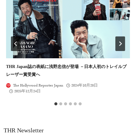
THR Japan誌の表紙に浅野忠信が登場 －日本人初のトレイルブ
【
レーザー賞受賞へ
ー
The Hollywood Reporter Japan
2024年10月28日
2025年12月24日
THR Newsletter