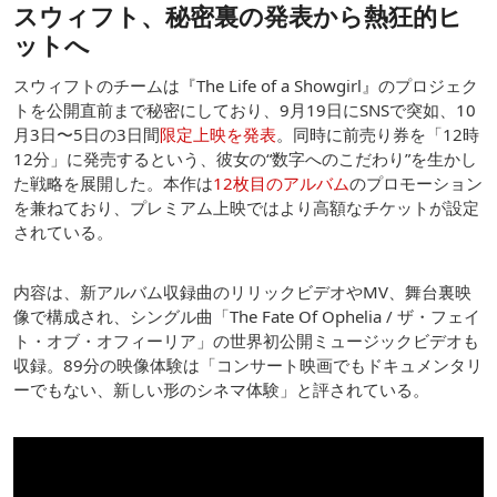
スウィフト、秘密裏の発表から熱狂的ヒ
ットへ
スウィフトのチームは『The Life of a Showgirl』のプロジェク
トを公開直前まで秘密にしており、9月19日にSNSで突如、10
月3日〜5日の3日間
限定上映を発表
。同時に前売り券を「12時
12分」に発売するという、彼女の“数字へのこだわり”を生かし
た戦略を展開した。本作は
12枚目のアルバム
のプロモーション
を兼ねており、プレミアム上映ではより高額なチケットが設定
されている。
内容は、新アルバム収録曲のリリックビデオやMV、舞台裏映
像で構成され、シングル曲「The Fate Of Ophelia / ザ・フェイ
ト・オブ・オフィーリア」の世界初公開ミュージックビデオも
収録。89分の映像体験は「コンサート映画でもドキュメンタリ
ーでもない、新しい形のシネマ体験」と評されている。