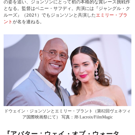
の姿を追い、ジョンソンにとって初の本格的な賞レース挑戦作
となる。監督はベニー・サフディ。共演には『ジャングル・ク
ルーズ』（2021）でもジョンソンと共演した
エミリー・ブラ
ント
が名を連ねる。
ドウェイン・ジョンソンとエミリー・ブラント（第82回ヴェネツィ
ア国際映画祭にて） 写真：JB Lacroix/FilmMagic
『アバター：ウェイ・オブ・ウォータ