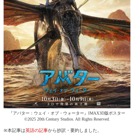
『アバター：ウェイ・オブ・ウォーター』IMAX3D版ポスター
©︎2025 20th Century Studios. All Rights Reserved.
※本記事は
英語の記事
から抄訳・要約しました。