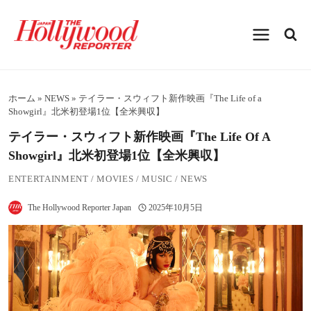
内
容
を
ス
キ
ッ
プ
ホーム
»
NEWS
»
テイラー・スウィフト新作映画『The Life of a
Showgirl』北米初登場1位【全米興収】
テイラー・スウィフト新作映画『The Life Of A
Showgirl』北米初登場1位【全米興収】
ENTERTAINMENT
/
MOVIES
/
MUSIC
/
NEWS
The Hollywood Reporter Japan
2025年10月5日