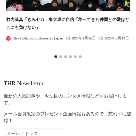
竹内涼真「きみセカ」集大成に自信「培ってきた仲間との愛はど
『
こにも負けない」
が
The Hollywood Reporter Japan
2024年1月26日
2024年5月13日
THR Newsletter
最新の人気記事や、今注目のエンタメ情報などをお届けしま
す。
メール会員限定のプレゼント企画情報もあるので、忘れずに登
録！