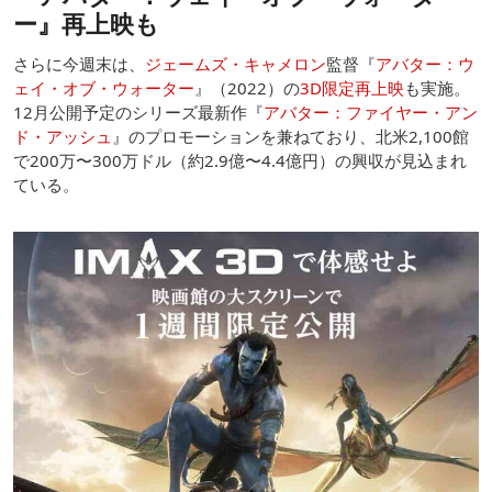
ー』再上映も
さらに今週末は、
ジェームズ・キャメロン
監督『
アバター：ウ
ェイ・オブ・ウォーター
』（2022）の
3D限定再上映
も実施。
12月公開予定のシリーズ最新作『
アバター：ファイヤー・アン
ド・アッシュ
』のプロモーションを兼ねており、北米2,100館
で200万〜300万ドル（約2.9億〜4.4億円）の興収が見込まれ
ている。