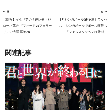
投
前
次
稿
【訃報】イタリアの名優レモ・ジ
【F1シンガポールGP予選】ラッセ
ナ
ローネ死去 『フォードvsフェラー
ル、シンガポールでポール獲得も
ビ
リ』で活躍 享年76
「フェルスタッペンは脅威」
ゲ
ー
シ
類似投稿
ョ
ン