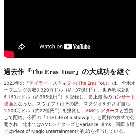
過去作『The Eras Tour』の大成功を継ぐ
2023年の『
テイラー・スウィフト: The Eras Tour
』は、全米オ
※
ープニング興収9,320万ドル（約137億円
）、世界興収2億
※
6,160万ドル（約385億円
）を記録し、史上最高の
コンサート
映画
となった。スウィフトはその際、スタジオを介さず自ら
※
1,500万ドル（約22億円
）を投資し、
AMCシアターズ
と提携
して配給。今回の『The Life of a Showgirl』も同様の方式で公
開され、北米ではAMCシアターズとVariance Films、国際市場
ではPiece of Magic Entertainmentが配給を担当している。