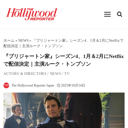
内
容
を
ス
キ
ッ
プ
ホーム
»
NEWS
»
『ブリジャートン家』シーズン4、1月＆2月にNetflixで
配信決定｜主演ルーク・トンプソン
『ブリジャートン家』シーズン4、1月＆2月にNetflix
で配信決定｜主演ルーク・トンプソン
ACTORS & DIRECTORS
/
NEWS
/
TV
The Hollywood Reporter Japan
2025年10月14日