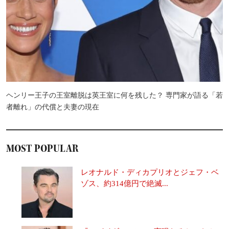
ヘンリー王子の王室離脱は英王室に何を残した？ 専門家が語る「若
者離れ」の代償と夫妻の現在
MOST POPULAR
レオナルド・ディカプリオとジェフ・ベ
ゾス、約314億円で絶滅...