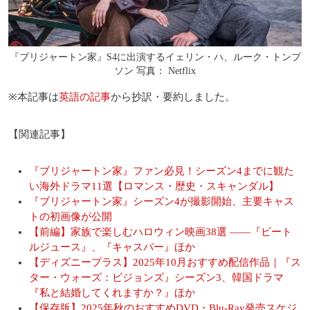
『ブリジャートン家』S4に出演するイェリン・ハ、ルーク・トンプ
ソン 写真： Netflix
※本記事は
英語の記事
から抄訳・要約しました。
【関連記事】
『ブリジャートン家』ファン必見！シーズン4までに観た
い海外ドラマ11選【ロマンス・歴史・スキャンダル】
『ブリジャートン家』シーズン4が撮影開始、主要キャス
トの初画像が公開
【前編】家族で楽しむハロウィン映画38選 ――『ビート
ルジュース』、『キャスパー』ほか
【ディズニープラス】2025年10月おすすめ配信作品｜『ス
ター・ウォーズ：ビジョンズ』シーズン3、韓国ドラマ
『私と結婚してくれますか？』ほか
【保存版】2025年秋のおすすめDVD・Blu-Ray発売スケジ