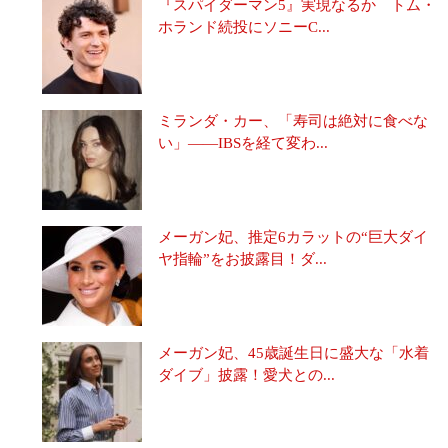
『スパイダーマン5』実現なるか トム・
ホランド続投にソニーC...
ミランダ・カー、「寿司は絶対に食べな
い」――IBSを経て変わ...
メーガン妃、推定6カラットの“巨大ダイ
ヤ指輪”をお披露目！ダ...
メーガン妃、45歳誕生日に盛大な「水着
ダイブ」披露！愛犬との...