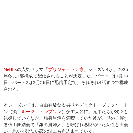
Netflix
の人気ドラマ『
ブリジャートン家
』シーズン4が、2025
年冬に2部構成で配信されることが決定した。パート1は1月29
日、パート2は2月26日に配信予定で、それぞれ4話ずつで構成
される。
本シーズンでは、自由奔放な次男ベネディクト・ブリジャート
ン（演：
ルーク・トンプソン
）が主人公に。兄弟たちが次々と
結婚していくなか、独身生活を満喫していた彼が、母の主催す
る仮面舞踏会で「銀の貴婦人」と呼ばれる謎めいた女性と出会
い、思いがけない恋の渦に巻き込まれていく。