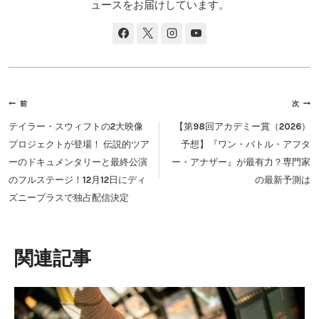
ュースをお届けしています。
投
前
次
稿
テイラー・スウィフトの2大映像
【第98回アカデミー賞（2026）
ナ
プロジェクトが登場！ 伝説的ツア
予想】『ワン・バトル・アフタ
ビ
ーのドキュメンタリーと最終公演
ー・アナザー』が最有力？専門家
ゲ
のフルステージ！12月12日にディ
の最新予測は
ー
ズニープラスで独占配信決定
シ
ョ
ン
類似投稿