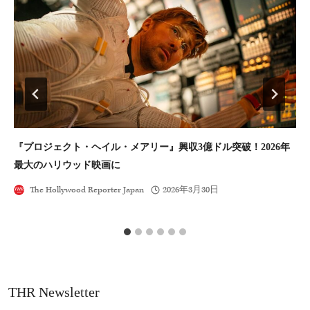
『プロジェクト・ヘイル・メアリー』興収3億ドル突破！2026年
舘
最大のハリウッド映画に
「
The Hollywood Reporter Japan
2026年3月30日
THR Newsletter