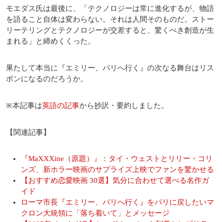
モエダス氏は最後に、「テクノロジーは常に進化するが、物語
を語ること自体は変わらない。それは人間そのものだ。ストー
リーテリングとテクノロジーが交差すると、驚くべき創造が生
まれる」と締めくくった。
果たして本当に『エミリー、パリへ行く』の次なる舞台はリス
ボンになるのだろうか。
※本記事は
英語の記事
から抄訳・要約しました。
【関連記事】
『MaXXXine（原題）』：タイ・ウェストとリリー・コリ
ンズ、新ホラー映画のサプライズ上映でファンを驚かせる
【おすすめ恋愛映画 30選】気分に合わせて選べる名作ガ
イド
ローマ市長『エミリー、パリへ行く』をパリに戻したいマ
クロン大統領に「落ち着いて」とメッセージ