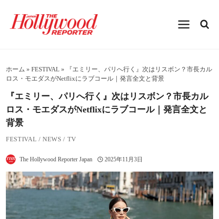
内
容
を
ス
キ
ッ
プ
ホーム
»
FESTIVAL
»
『エミリー、パリへ行く』次はリスボン？市長カル
ロス・モエダスがNetflixにラブコール｜発言全文と背景
『エミリー、パリへ行く』次はリスボン？市長カル
ロス・モエダスがNetflixにラブコール｜発言全文と
背景
FESTIVAL
/
NEWS
/
TV
The Hollywood Reporter Japan
2025年11月3日