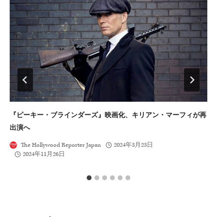
『ピーキー・ブラインダーズ』映画化、キリアン・マーフィが再
ジ
出演へ
め
The Hollywood Reporter Japan
2024年3月23日
2024年11月26日