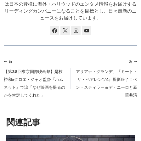
は日本の皆様に海外・ハリウッドのエンタメ情報をお届けする
リーディングカンパニーになることを目標とし、日々最新のニ
ュースをお届けしています。
投
前
次
稿
【第38回東京国際映画祭】是枝
アリアナ・グランデ、『ミート・
ナ
裕和×クロエ・ジャオ監督『ハム
ザ・ペアレンツ4』撮影終了！ベ
ビ
ネット』で涙「なぜ映画を撮るの
ン・スティラー＆デ・ニーロと豪
ゲ
かを肯定してくれた」
華共演
ー
シ
ョ
類似投稿
ン