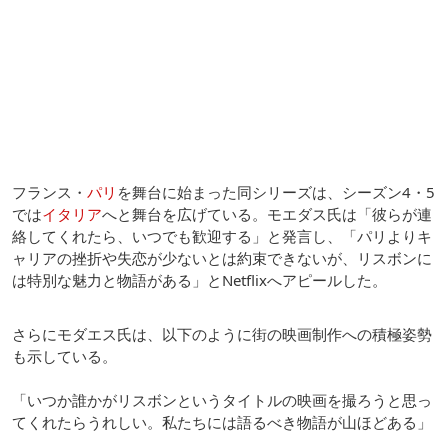
フランス・
パリ
を舞台に始まった同シリーズは、シーズン4・5
では
イタリア
へと舞台を広げている。モエダス氏は「彼らが連
絡してくれたら、いつでも歓迎する」と発言し、「パリよりキ
ャリアの挫折や失恋が少ないとは約束できないが、リスボンに
は特別な魅力と物語がある」とNetflixへアピールした。
さらにモダエス氏は、以下のように街の映画制作への積極姿勢
も示している。
「いつか誰かがリスボンというタイトルの映画を撮ろうと思っ
てくれたらうれしい。私たちには語るべき物語が山ほどある」