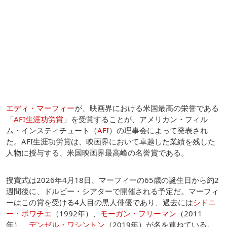
エディ・マーフィー
が、映画界における米国最高の栄誉である
「
AFI生涯功労賞
」を受賞することが、アメリカン・フィル
ム・インスティチュート（
AFI
）の理事会によって発表され
た。AFI生涯功労賞は、映画界において卓越した業績を残した
人物に授与する、米国映画界最高峰の名誉賞である。
授賞式は2026年4月18日、マーフィーの65歳の誕生日から約2
週間後に、ドルビー・シアターで開催される予定だ。マーフィ
ーはこの賞を受ける4人目の黒人俳優であり、過去には
シドニ
ー・ポワチエ
（1992年）、
モーガン・フリーマン
（2011
年）、
デンゼル・ワシントン
（2019年）が名を連ねている。