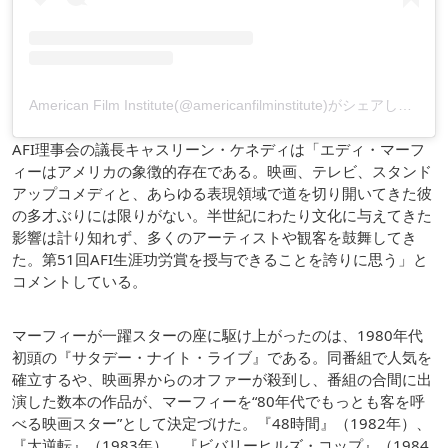
American Film Institute(@americanfilminstitute)がシェアした投稿
AFI理事会の議長キャスリーン・ケネディは「エディ・マーフ
ィーはアメリカの象徴的存在である。映画、テレビ、スタンド
アップコメディと、あらゆる表現領域で道を切り開いてきた彼
の多才ぶりには限りがない。半世紀にわたり文化に与えてきた
影響は計り知れず、多くのアーティストや観客を鼓舞してき
た。第51回AFI生涯功労賞を授与できることを誇りに思う」と
コメントしている。
マーフィーが一躍スターの座に駆け上がったのは、1980年代
初頭の『サタデー・ナイト・ライブ』である。同番組で人気を
確立するや、映画界からのオファーが殺到し、番組の合間に出
演した数本の作品が、マーフィーを“80年代でもっとも客を呼
べる映画スター”として決定づけた。『48時間』（1982年）、
『大逆転』（1983年）、『ビバリーヒルズ・コップ』（1984