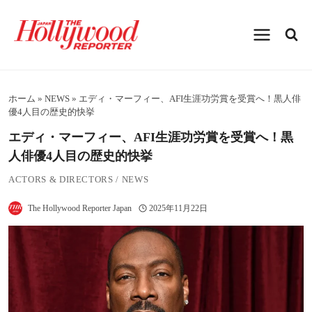
内
容
を
ス
キ
ッ
プ
ホーム
»
NEWS
»
エディ・マーフィー、AFI生涯功労賞を受賞へ！黒人俳
優4人目の歴史的快挙
エディ・マーフィー、AFI生涯功労賞を受賞へ！黒
人俳優4人目の歴史的快挙
ACTORS & DIRECTORS
/
NEWS
The Hollywood Reporter Japan
2025年11月22日