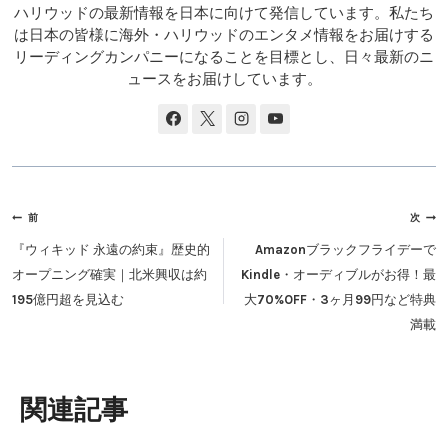
ハリウッドの最新情報を日本に向けて発信しています。私たち
は日本の皆様に海外・ハリウッドのエンタメ情報をお届けする
リーディングカンパニーになることを目標とし、日々最新のニ
ュースをお届けしています。
投
前
次
稿
『ウィキッド 永遠の約束』歴史的
Amazonブラックフライデーで
ナ
オープニング確実｜北米興収は約
Kindle・オーディブルがお得！最
ビ
195億円超を見込む
大70%OFF・3ヶ月99円など特典
ゲ
満載
ー
シ
ョ
類似投稿
ン