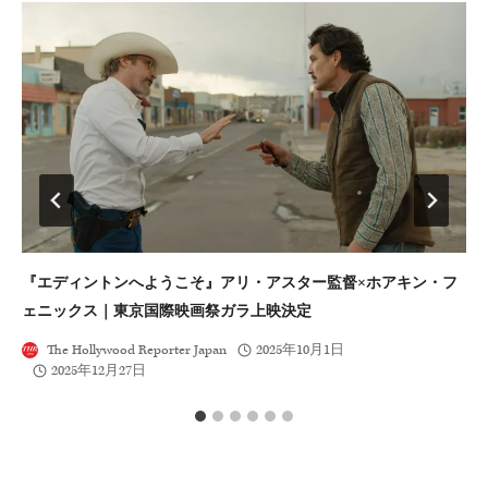
『エディントンへようこそ』アリ・アスター監督×ホアキン・フ
ジ
ェニックス｜東京国際映画祭ガラ上映決定
―
The Hollywood Reporter Japan
2025年10月1日
2025年12月27日