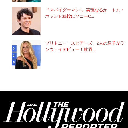
『スパイダーマン5』実現なるか トム・
ホランド続投にソニーC...
ブリトニー・スピアーズ、2人の息子がラ
ンウェイデビュー！飲酒...