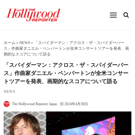
内
容
を
ス
キ
ッ
プ
ホーム
»
NEWS
»
「スパイダーマン：アクロス・ザ・スパイダーバー
ス」作曲家ダニエル・ペンバートンが全米コンサートツアーを発表、画
期的なスコアについて語る
「スパイダーマン：アクロス・ザ・スパイダーバー
ス」作曲家ダニエル・ペンバートンが全米コンサー
トツアーを発表、画期的なスコアについて語る
NEWS
The Hollywood Reporter Japan
2024年4月30日