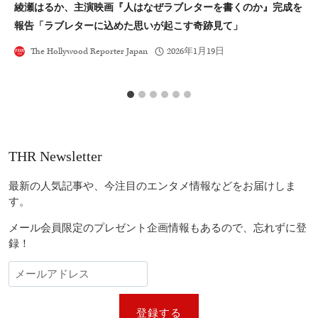
綾瀬はるか、主演映画『人はなぜラブレターを書くのか』完成を
テ
報告「ラブレターに込めた思いが起こす奇跡見て」
The Hollywood Reporter Japan
2026年1月19日
THR Newsletter
最新の人気記事や、今注目のエンタメ情報などをお届けしま
す。
メール会員限定のプレゼント企画情報もあるので、忘れずに登
録！
登録する