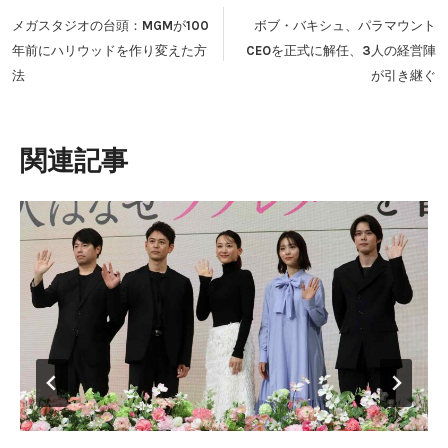
稿
メガスタジオの台頭：MGMが100
ボブ・バキシュ、パラマウント
ナ
年前にハリウッドを作り変えた方
CEOを正式に解任、3人の経営陣
ビ
法
が引き継ぐ
ゲ
ー
シ
類似投稿
ョ
ン