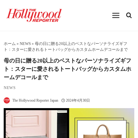
内
容
を
ス
キ
ッ
プ
ホーム
»
NEWS
»
母の日に贈る20以上のベストなパーソナライズギフ
ト：スターに愛されるトートバッグからカスタムホームデコールまで
母の日に贈る20以上のベストなパーソナライズギフ
ト：スターに愛されるトートバッグからカスタムホ
ームデコールまで
NEWS
The Hollywood Reporter Japan
2024年4月30日