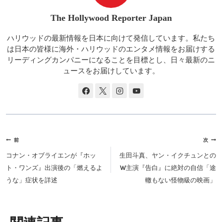
The Hollywood Reporter Japan
ハリウッドの最新情報を日本に向けて発信しています。私たち
は日本の皆様に海外・ハリウッドのエンタメ情報をお届けする
リーディングカンパニーになることを目標とし、日々最新のニ
ュースをお届けしています。
投
前
次
稿
コナン・オブライエンが『ホッ
生田斗真、ヤン・イクチュンとの
ナ
ト・ワンズ』出演後の「燃えるよ
W主演『告白』に絶対の自信「途
ビ
うな」症状を詳述
轍もない怪物級の映画」
ゲ
ー
シ
類似投稿