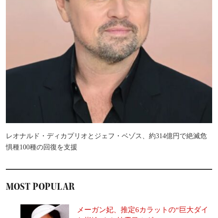
レオナルド・ディカプリオとジェフ・ベゾス、約314億円で絶滅危
惧種100種の回復を支援
MOST POPULAR
メーガン妃、推定6カラットの“巨大ダイ