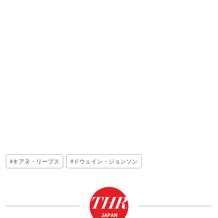
投
#
キアヌ・リーブス
#
ドウェイン・ジョンソン
稿
タ
グ: