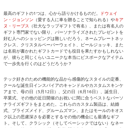
最高のギフトの1つは、心から語りかけるものだ。
ドウェイ
ン・ジョンソン
（愛する人に車を贈ることで知られる）や
キア
ヌ・リーブス
（壮大なラップギフトで有名）、または有名人の
ギフト専門家でない限り、パーソナライズされたプレゼントを
好む人へのショッピングは難しいだろう。ネームプレートネッ
クレス、クリスタルペーパーウェイト、ビールジョッキ、また
は名前が書かれたギフトカードでも役目を果たすかもしれない
が、彼らと同じくらいユニークな本当にビスポークなアイテム
で一歩先を行くのはどうだろうか？
テック好きのための機能的な品から感傷的なスタイルの定番、
クールな誕生日インスパイアのキャンドルやカスタムスキンケ
アまで、母の日（5月12日）、父の日（6月16日）、誕生日、
卒業式、その他の近日開催のお祝いに間に合うベストなパーソ
ナライズギフトをまとめた。これらのカスタム製品は、結婚
式、ブライズメイド、グルームズマン、またはモールのキオス
ク以上の思慮深さを必要とするその他の機会にも最適なギフ
ト。そして、クラシック（そしてベーシックではない）なネー