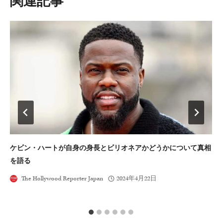
ョ
ン
ケビン・ハートが自身の身長とビリオネアかどうかについて真相
テ
を語る
ョ
The Hollywood Reporter Japan
2024年4月22日