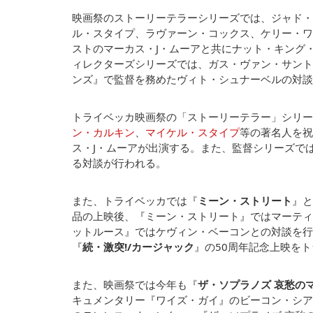
映画祭のストーリーテラーシリーズでは、ジャド・
ル・スタイプ、ラヴァーン・コックス、ケリー・ワ
ストのマーカス・J・ムーアと共にナット・キング
ィレクターズシリーズでは、ガス・ヴァン・サント監
ンズ』で監督を務めたヴィト・シュナーベルの対談
トライベッカ映画祭の「ストーリーテラー」シリー
ン・カルキン
、
マイケル・スタイプ
等の著名人を祝
ス・J・ムーアが出演する。また、監督シリーズで
る対談が行われる。
また、トライベッカでは『
ミーン・ストリート
』と
品の上映後、『ミーン・ストリート』ではマーティ
ットルース』ではケヴィン・ベーコンとの対談を行
『
続・激突!/カージャック
』の50周年記念上映を
また、映画祭では今年も『
ザ・ソプラノズ 哀愁の
キュメンタリー『ワイズ・ガイ』のビーコン・シア