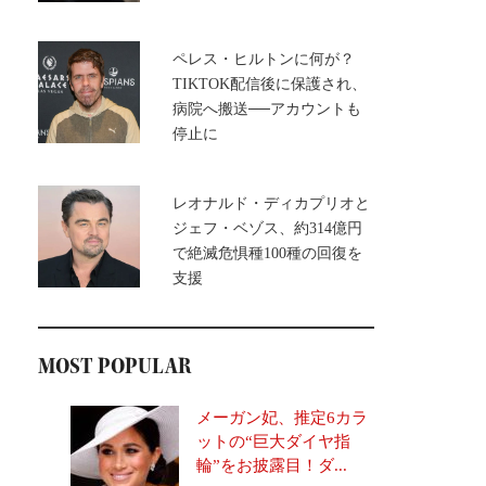
ペレス・ヒルトンに何が？
TIKTOK配信後に保護され、
病院へ搬送──アカウントも
停止に
レオナルド・ディカプリオと
ジェフ・ベゾス、約314億円
で絶滅危惧種100種の回復を
支援
MOST POPULAR
メーガン妃、推定6カラ
ットの“巨大ダイヤ指
輪”をお披露目！ダ...