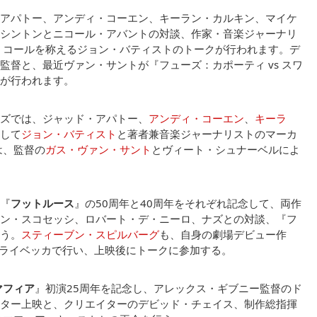
アパトー、アンディ・コーエン、キーラン・カルキン、マイケ
シントンとニコール・アバントの対談、作家・音楽ジャーナリ
・コールを称えるジョン・バティストのトークが行われます。デ
督と、最近ヴァン・サントが『フューズ：カポーティ vs スワ
が行われます。
ズでは、ジャッド・アパトー、
アンディ・コーエン
、
キーラ
して
ジョン・バティスト
と著者兼音楽ジャーナリストのマーカ
は、監督の
ガス・ヴァン・サント
とヴィート・シュナーベルによ
『
フットルース
』の50周年と40周年をそれぞれ記念して、両作
ン・スコセッシ、ロバート・デ・ニーロ、ナズとの対談、『フ
う。
スティーブン・スピルバーグ
も、自身の劇場デビュー作
トライベッカで行い、上映後にトークに参加する。
マフィア
』初演25周年を記念し、アレックス・ギブニー監督のド
ター上映と、クリエイターのデビッド・チェイス、制作総指揮