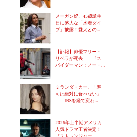
メーガン妃、45歳誕生
日に盛大な「水着ダイ
ブ」披露！愛犬との...
【訃報】俳優マリー・
リベラが死去――『ス
パイダーマン：ノー・...
ミランダ・カー、「寿
司は絶対に食べない」
――IBSを経て変わ...
2026年上半期アメリカ
人気ドラマ王者決定！
『ストレンジャー...