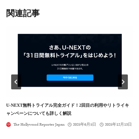
ー
シ
類似投稿
ョ
ン
U-NEXT無料トライアル完全ガイド！2回目の利用やリトライキ
ジ
ャンペーンについても詳しく解説
人
The Hollywood Reporter Japan
2025年6月5日
2025年12月13日