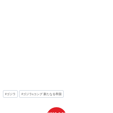
投
#
ゴジラ
#
ゴジラxコング 新たなる帝国
稿
タ
グ: