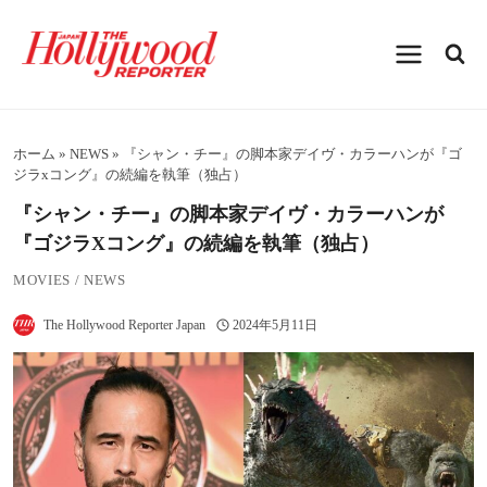
内
容
を
ス
キ
ッ
プ
ホーム
»
NEWS
»
『シャン・チー』の脚本家デイヴ・カラーハンが『ゴ
ジラxコング』の続編を執筆（独占）
『シャン・チー』の脚本家デイヴ・カラーハンが
『ゴジラxコング』の続編を執筆（独占）
MOVIES
/
NEWS
The Hollywood Reporter Japan
2024年5月11日