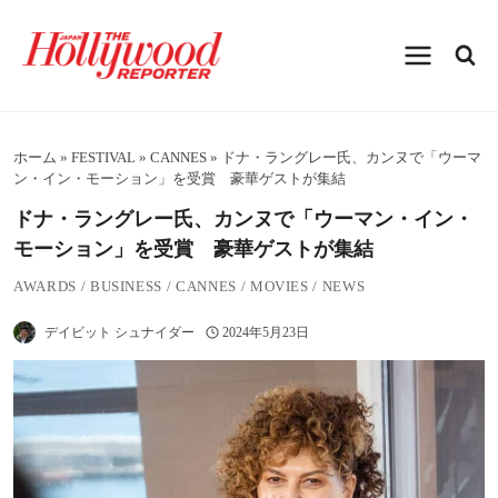
内
容
を
ス
キ
ッ
プ
ホーム
»
FESTIVAL
»
CANNES
»
ドナ・ラングレー氏、カンヌで「ウーマ
ン・イン・モーション」を受賞 豪華ゲストが集結
ドナ・ラングレー氏、カンヌで「ウーマン・イン・
モーション」を受賞 豪華ゲストが集結
AWARDS
/
BUSINESS
/
CANNES
/
MOVIES
/
NEWS
デイビット シュナイダー
2024年5月23日