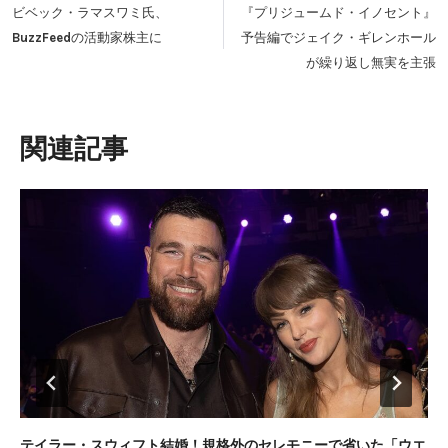
稿
ビベック・ラマスワミ氏、
『プリジュームド・イノセント』
ナ
BuzzFeedの活動家株主に
予告編でジェイク・ギレンホール
ビ
が繰り返し無実を主張
ゲ
ー
シ
類似投稿
ョ
ン
テイラー・スウィフト結婚！規格外のセレモニーで省いた「ウエ
大