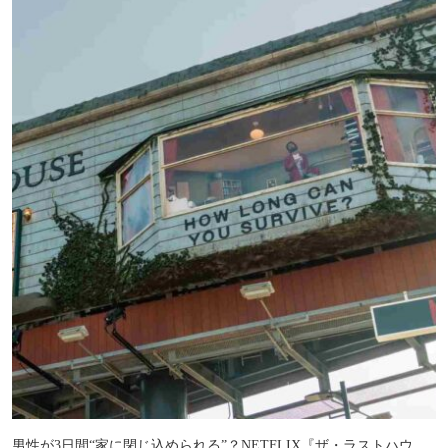
男性が3日間“家に閉じ込められる”？NETFLIX『ザ・ラストハウ