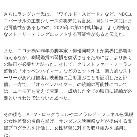
さらにラングレー氏は、『ワイルド・スピード』など、NBCユ
ニバーサルの主要シリーズの将来にも言及。同シリーズにはま
だ可能性があるものの、2026年の第11作以降は、より緻密な
なストーリーテリングにシフトする可能性があると伝えた。
また、コロナ禍や昨年の脚本家・俳優同時ストが業界に影響を
与えるなか、劇場鑑賞の習慣を復活させるためには、より多く
の映画が必要だと語った。そして、クリストファー・ノーラン
監督の『オッペンハイマー』などのヒット作は、魅力的なスト
ーリーがあれば観客は映画館に足を運ぶことを証明したと評
価。一方で、『オッペンハイマー』の続編の可能性について
は、ユーモアを交えて否定し、成功した全ての映画に続編が必
要というわけではないと述べた。
その後も、A・V・ロックウェルやエメラルド・フェネルら気鋭
の女性監督の名前を挙げ、サンダンス映画祭などが提供する支
援プログラムを評価し、女性監督に対する取り組みを強調し
た。