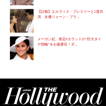
【訃報】エルヴィス・プレスリーと2度共
演 女優ジョーン・ブラ...
メーガン妃、推定6カラットの“巨大ダイ
ヤ指輪”をお披露目！ダ...