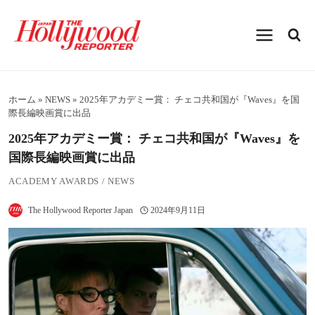
内
容
を
ス
キ
ッ
プ
ホーム
»
NEWS
»
2025年アカデミー賞： チェコ共和国が『Waves』を国
際長編映画賞に出品
2025年アカデミー賞： チェコ共和国が『Waves』を
国際長編映画賞に出品
ACADEMY AWARDS
/
NEWS
The Hollywood Reporter Japan
2024年9月11日