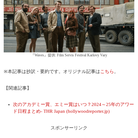
『Waves』提供: Film Servis Festival Karlovy Vary
※本記事は抄訳・要約です。オリジナル記事は
こちら
。
【関連記事】
次のアカデミー賞、エミー賞はいつ？2024～25年のアワー
ド日程まとめ- THR Japan (hollywoodreporter.jp)
スポンサーリンク