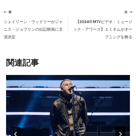
投
前
次
稿
シェイリーン・ウッドリーがジャ
【2024年MTVビデオ・ミュージ
ナ
ニス・ジョプリンの伝記映画に主
ック・アワーズ】エミネムがオー
ビ
演決定
プニングを飾る
ゲ
ー
シ
類似投稿
ョ
ン