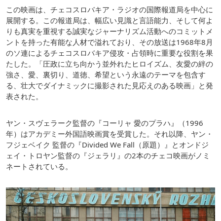
この映画は、チェコスロバキア・ラジオの国際報道局を中心に
展開する。この報道局は、幅広い見識と言語能力、そして何よ
りも真実を重視する誠実なジャーナリズム活動へのコミットメ
ントを持った有能な人材で溢れており、その放送は1968年8月
のソ連によるチェコスロバキア侵攻・占領時に重要な役割を果
たした。「圧政に立ち向かう並外れたヒロイズム、友愛の絆の
強さ、愛、裏切り、道徳、希望という永遠のテーマを包含す
る、壮大でダイナミックに撮影された見応えのある映画」と発
表された。
ヤン・スヴェラーク監督の『コーリャ 愛のプラハ』（1996
年）はアカデミー外国語映画賞を受賞した。それ以降、ヤン・
フジェベイク 監督の『Divided We Fall（原題）』とオンドジ
ェイ・トロヤン監督の『ジェラリ』の2本のチェコ映画がノミ
ネートされている。