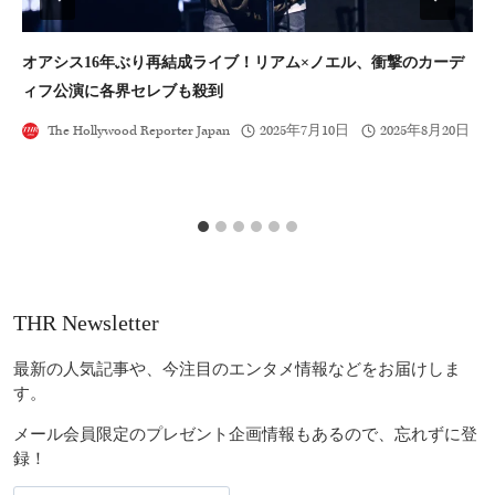
オアシス16年ぶり再結成ライブ！リアム×ノエル、衝撃のカーデ
新
ィフ公演に各界セレブも殺到
ェ
The Hollywood Reporter Japan
2025年7月10日
2025年8月20日
THR Newsletter
最新の人気記事や、今注目のエンタメ情報などをお届けしま
す。
メール会員限定のプレゼント企画情報もあるので、忘れずに登
録！