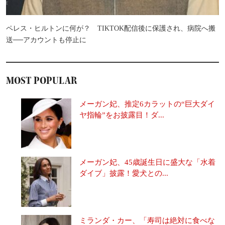
ペレス・ヒルトンに何が？ TIKTOK配信後に保護され、病院へ搬
送──アカウントも停止に
MOST POPULAR
メーガン妃、推定6カラットの“巨大ダイ
ヤ指輪”をお披露目！ダ...
メーガン妃、45歳誕生日に盛大な「水着
ダイブ」披露！愛犬との...
ミランダ・カー、「寿司は絶対に食べな