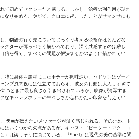
れて初めてセクシーだと感じる。しかし、治療の副作用が現れ
になり始める。やがて、クロエに起こったことがサマンサにも
し、物語の行く先についてじっくり考える余裕がほとんどな
ラクターが薄っぺらく描かれており、深く共感するのは難し
自信を得て、すべての問題が解決するかのように描かれてい
、特に身体を題材にしたホラーが興味深い。ハドソンはゾーイ
ャンプ風悪役には仕立てておらず、彼女の行動は大人しすぎて
が際立つときに最も良さが引き出されているが、映像が清潔すぎ
クなキャンプホラーの生々しさが忘れがたい印象を与えてい
あり、映画が伝えたいメッセージが薄く感じられる。そのため、ト
にはいくつかの欠点があるが、キャスト（ピーター・マクニコ
）は楽しそうに演じている。『Shell』は現代の美の基準に関