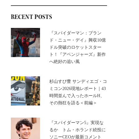
RECENT POSTS
『スパイダーマン：ブラン
ド・ニュー・デイ』興収10億
ドル突破のロケットスター
ト！『アベンジャーズ』新作
へ絶好の追い風
杉山すぴ豊 サンディエゴ・コ
ミコン2026現地レポート｜43
時間並んで入ったホールH、
その熱狂を語る＜前編＞
『スパイダーマン5』実現な
るか トム・ホランド続投に
ソニーCEOが最新コメント