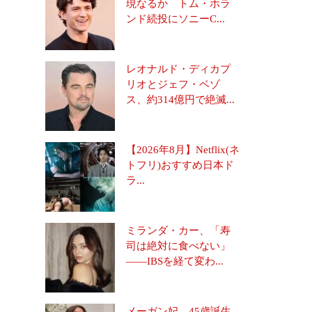
現なるか トム・ホラ
ンド続投にソニーC...
レオナルド・ディカプ
リオとジェフ・ベゾ
ス、約314億円で絶滅...
【2026年8月】Netflix(ネ
トフリ)おすすめ日本ド
ラ...
ミランダ・カー、「寿
司は絶対に食べない」
――IBSを経て変わ...
メーガン妃、45歳誕生