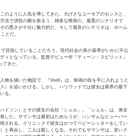
このように人気を博してきた。大げさなユーモアのセンスと、
方法で演技の腕を振るう、雑多な映画だ。最悪のシナリオで
その悪さが十分に魅力的だ。そして最良のシナリオは、ホーム
ることだ。
l』で目指していることだろう。現代社会の美の基準がいかに不公
ディとなっている。監督デビュー作『ティーン・スピリット』
ってきた。
物を描いた物語で、『Shell』は、映画の役を手に入れようと
ス）を追いかける。しかし、ハリウッドでは彼女は業界の最下
いる。
ハドソン）とその彼女の会社「シェル」。「シェル」は、体全
発した。サマンサは最初はためらうが、ハンサムなヒューバー
得される。クリニックで彼女はかつてベビーシッターをしてい
）と再会し、二人は親しくなる。それでもサマンサは、若いク