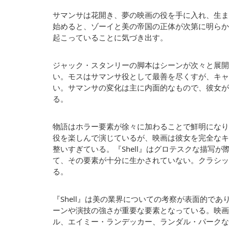
サマンサは花開き、夢の映画の役を手に入れ、生ま
始めると、ゾーイと美の帝国の正体が次第に明らか
起こっていることに気づき出す。
ジャック・スタンリーの脚本はシーンが次々と展開
い。モスはサマンサ役として最善を尽くすが、キャ
い。サマンサの変化は主に内面的なもので、彼女が
る。
物語はホラー要素が徐々に加わることで鮮明になり
役を楽しんで演じているが、映画は彼女を完全なキ
整いすぎている。『Shell』はグロテスクな描写
て、その要素が十分に生かされていない。クラシッ
る。
『Shell』は美の業界についての考察が表面的で
ーンや演技の強さが重要な要素となっている。映画
ル、エイミー・ランデッカー、ランダル・パークなど