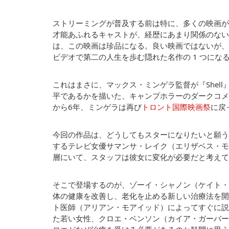
ストリーミングが普及する前は特に、多くの映画が
才能あふれるキャストが、経歴にあまり関係のない
は、この映画は珍品になる。良い映画ではないが、
ビデオで第二の人生を歩む隠れた名作の 1 つにな
これはまさに、マックス・ミンゲラ監督が『Shel
平であるかを描いた、キャンプホラーのダークコメ
から6年、ミンゲラは再び
トロント国際映画祭
に戻
今回の作品は、どうしてもスターになりたいと願う人
するテレビ女優サマンサ・レイク（エリザベス・モ
層にいて、スタッフは彼女に変化が必要だと考えて
そこで登場するのが、ゾーイ・シャノン（ケイト・
体の健康を改善し、老化を止める新しい治療法を開
ト医師（アリアン・モアイッド）によってすぐに説
た若い女性、クロエ・ベンソン（カイア・ガーバー