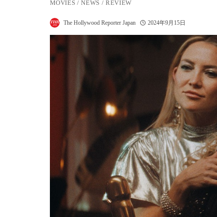
MOVIES
/
NEWS
/
REVIEW
The Hollywood Reporter Japan
2024年9月15日