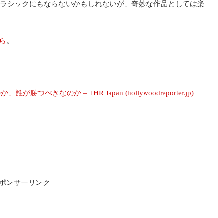
ラシックにもならないかもしれないが、奇妙な作品としては楽
ら
。
きなのか – THR Japan (hollywoodreporter.jp)
ポンサーリンク