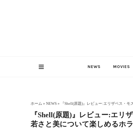
内
容
を
ス
キ
ッ
プ
NEWS
MOVIES
ホーム
»
NEWS
»
『Shell(原題)』レビュー:エリザベス
『Shell(原題)』レビュー:
若さと美について楽しめるホ