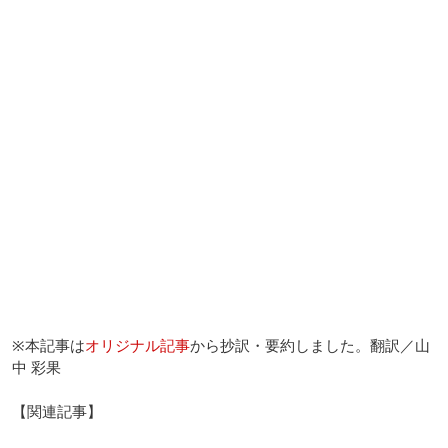
※本記事は
オリジナル記事
から抄訳・要約しました。翻訳／山
中 彩果
【関連記事】