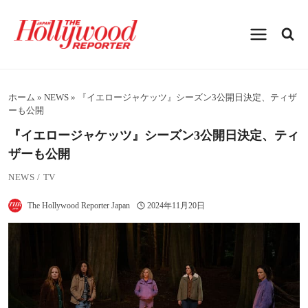
内
容
を
ス
キ
ッ
プ
ホーム
»
NEWS
»
『イエロージャケッツ』シーズン3公開日決定、ティザ
ーも公開
『イエロージャケッツ』シーズン3公開日決定、ティ
ザーも公開
NEWS
/
TV
The Hollywood Reporter Japan
2024年11月20日