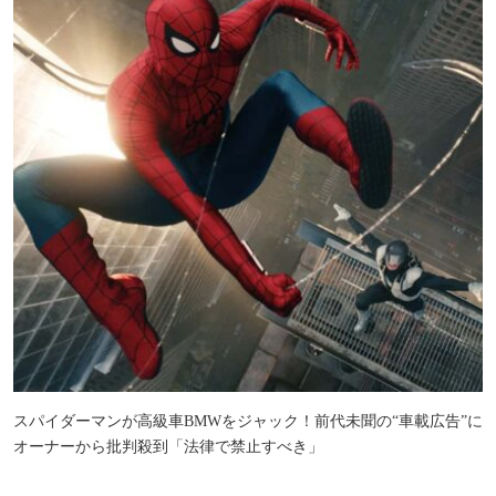
スパイダーマンが高級車BMWをジャック！前代未聞の“車載広告”に
オーナーから批判殺到「法律で禁止すべき」