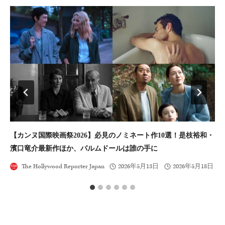
【カンヌ国際映画祭2026】必見のノミネート作10選！是枝裕和・
リ
濱口竜介最新作ほか、パルムドールは誰の手に
The Hollywood Reporter Japan
2026年5月13日
2026年5月18日