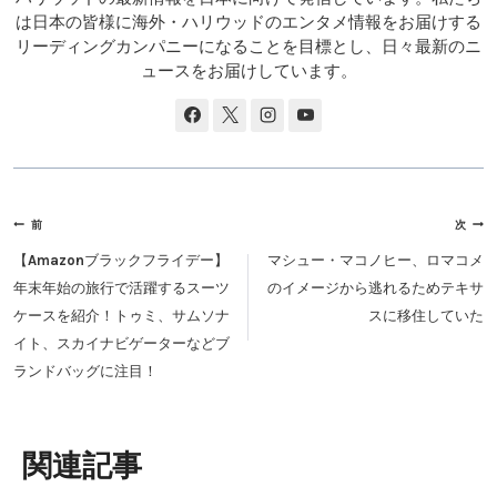
は日本の皆様に海外・ハリウッドのエンタメ情報をお届けする
リーディングカンパニーになることを目標とし、日々最新のニ
ュースをお届けしています。
投
前
次
稿
【Amazonブラックフライデー】
マシュー・マコノヒー、ロマコメ
ナ
年末年始の旅行で活躍するスーツ
のイメージから逃れるためテキサ
ビ
ケースを紹介！トゥミ、サムソナ
スに移住していた
ゲ
イト、スカイナビゲーターなどブ
ー
ランドバッグに注目！
シ
ョ
ン
類似投稿