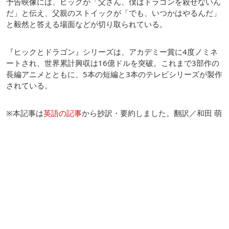
予告映像には、ヒックが「父さん、僕はドラゴンを殺せないん
だ」と伝え、父親のストイックが「でも、いつかはやるんだ」
と毅然と答える場面などが切り取られている。
『ヒックとドラゴン』シリーズは、アカデミー賞に4度ノミネ
ートされ、世界累計興収は16億ドルを突破。これまで3部作の
長編アニメとともに、5本の短編と3本のテレビシリーズが製作
されている。
※本記事は
英語の記事
から抄訳・要約しました。翻訳／和田 萌