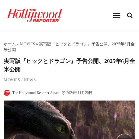
内
容
を
ス
キ
ッ
プ
ホーム
»
MOVIES
»
実写版『ヒックとドラゴン』予告公開、2025年6月全
米公開
実写版『ヒックとドラゴン』予告公開、2025年6月全
米公開
MOVIES
/
NEWS
The Hollywood Reporter Japan
2024年11月20日