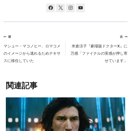
投
前
次
稿
マシュー・マコノヒー、ロマコメ
米倉涼子『劇場版ドクターX』に
ナ
のイメージから逃れるためテキサ
万感「ファイナルの実感が押し寄
ビ
スに移住していた
せています」
ゲ
ー
シ
類似投稿
ョ
ン