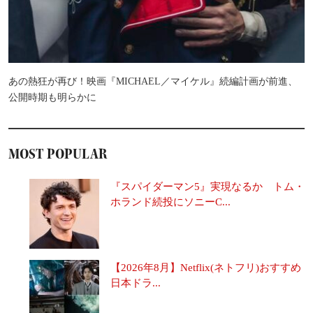
あの熱狂が再び！映画『MICHAEL／マイケル』続編計画が前進、
公開時期も明らかに
MOST POPULAR
『スパイダーマン5』実現なるか トム・
ホランド続投にソニーC...
【2026年8月】Netflix(ネトフリ)おすすめ
日本ドラ...